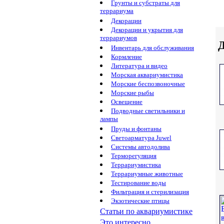
Грунты и субстраты для
террариума
Декорации
Декорации и укрытия для
террариумов
Д
Инвентарь для обслуживания
Кормление
Литература и видео
Морская аквариумистика
Морские беспозвоночные
Морские рыбы
Освещение
Подводные светильники и
лампы
Пруды и фонтаны
Светоарматура Juwel
Системы автодолива
Терморегуляция
Террариумистика
Террариумные животные
Тестирование воды
Фильтрация и стерилизация
Экзотические птицы
Статьи по аквариумистике
Это интересно...