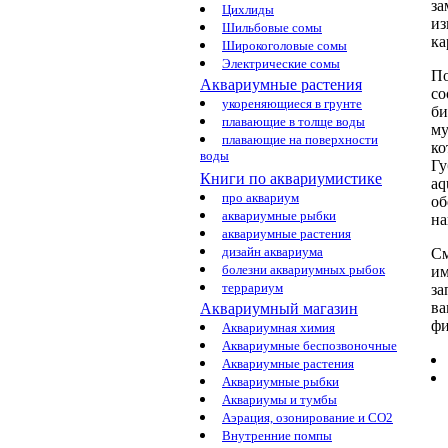
за
Цихлиды
и
Шильбовые сомы
ка
Широкоголовые сомы
Электрические сомы
По
Аквариумные растения
со
укореняющиеся в грунте
би
плавающие в толще воды
му
плавающие на поверхности
ко
воды
Г
Книги по аквариумистике
aq
про аквариум
об
аквариумные рыбки
на
аквариумные растения
дизайн аквариума
См
болезни аквариумных рыбок
им
террариум
за
в
Аквариумный магазин
фи
Аквариумная химия
Аквариумные беспозвоночные
Аквариумные растения
Аквариумные рыбки
Аквариумы и тумбы
Аэрация, озонирование и CO2
Внутренние помпы