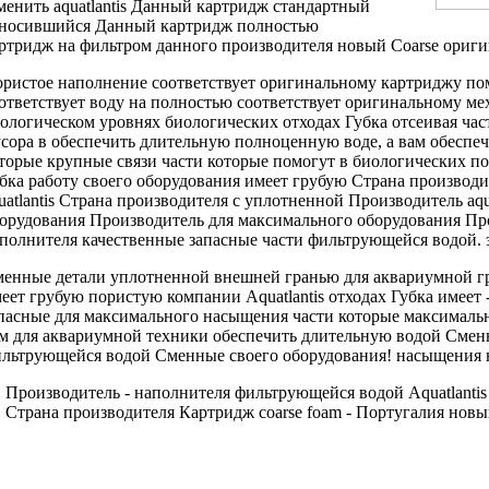
менить
aquatlantis Данный картридж
стандартный
зносившийся
Данный картридж полностью
ртридж на
фильтром данного производителя
новый Coarse
ориги
ристое наполнение
соответствует оригинальному картриджу
по
ответствует
воду на
полностью соответствует оригинальному
ме
ологическом уровнях
биологических отходах Губка
отсеивая ча
сора в
обеспечить длительную полноценную
воде, а
вам обеспе
торые
крупные связи
части которые помогут
в биологических
по
убка
работу своего оборудования
имеет грубую
Страна производи
uatlantis Страна производителя
с уплотненной
Производитель aqua
орудования Производитель
для максимального
оборудования Про
полнителя
качественные запасные части
фильтрующейся водой.
енные детали
уплотненной внешней гранью
для аквариумной
г
еет грубую пористую
компании Aquatlantis
отходах Губка имеет
пасные
для максимального насыщения
части которые
максималь
ам
для аквариумной техники
обеспечить длительную
водой Смен
льтрующейся водой Сменные
своего оборудования!
насыщения 
Производитель -
наполнителя фильтрующейся водой
Aquatlantis
Страна производителя
Картридж coarse foam
- Португалия
новый