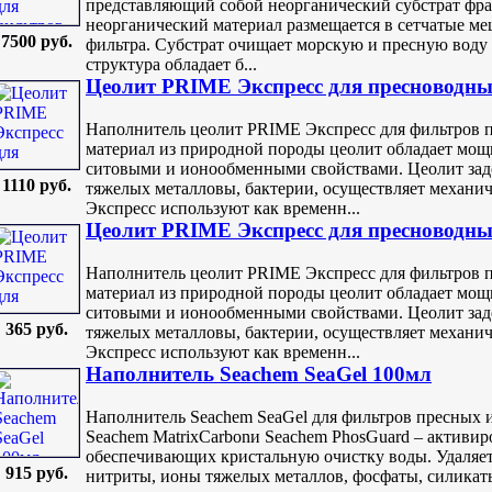
представляющий собой неорганический субстрат фр
неорганический материал размещается в сетчатые ме
7500 руб.
фильтра. Субстрат очищает морскую и пресную воду 
структура обладает б...
Цеолит PRIME Экспресс для пресноводных
Наполнитель цеолит PRIME Экспресс для фильтров
материал из природной породы цеолит обладает мо
ситовыми и ионообменными свойствами. Цеолит зад
1110 руб.
тяжелых металловы, бактерии, осуществляет механи
Экспресс используют как временн...
Цеолит PRIME Экспресс для пресноводных
Наполнитель цеолит PRIME Экспресс для фильтров
материал из природной породы цеолит обладает мо
ситовыми и ионообменными свойствами. Цеолит зад
365 руб.
тяжелых металловы, бактерии, осуществляет механи
Экспресс используют как временн...
Наполнитель Seachem SeaGel 100мл
Наполнитель Seachem SeaGel для фильтров пресных 
Seachem MatrixCarbonи Seachem PhosGuard – активир
обеспечивающих кристальную очистку воды. Удаляет
915 руб.
нитриты, ионы тяжелых металлов, фосфаты, силикаты