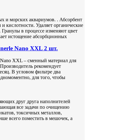
х и морских аквариумов. . Абсорбент
 и кислотности. Удаляет органические
 Гранулы в процессе изменяют цвет
ачает истощение абсорбционных
erle Nano XXL 2 шт.
e Nano XXL – сменный материал для
 Производитель рекомендует
сяц. В угловом фильтре два
одномоментно, для того, чтобы
няющих друг друга наполнителей
шающая все задачи по очищению
икатов, токсичных металлов,
ше всего поместить в мешочек, а