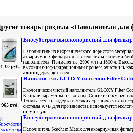
ругие товары раздела «Наполнители для 
Биосубстрат высокопористый для фильтро
Наполнитель из неорганического пористого материал
аквариумных фильтрах для заселения колониями био
наполнителя: Применение: 2000 мл на 1600 л. Высок
4100 руб.
высокий биофильтрационный процесс очистки и, как 
азотосодержащих соед...
Наполнитель GLOXY синтепон Filter Cott
Экологически чистый наполнитель GLOXY Filter Cott
Краткие параметры и свойства: Синтепон осуществля
Тонкая степень задержки мелких органических и нео
965 руб.
системы A+B Для производства используется экологи
отсутствую...
Биосубстрат высокопористый для фильтро
Наполнитель Seachem Matrix для аквариумных фильт