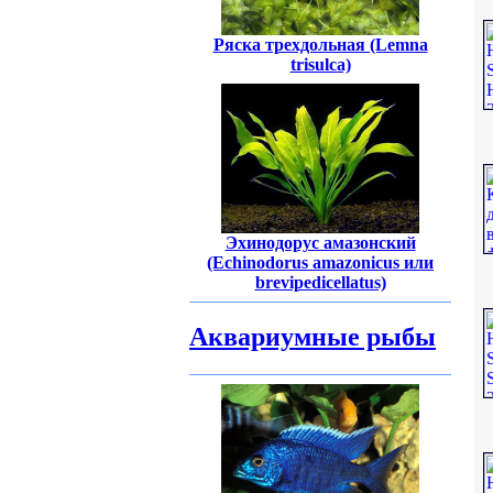
Ряска трехдольная (Lemna
trisulca)
Эхинодорус амазонский
(Echinodorus amazonicus или
brevipedicellatus)
Аквариумные рыбы