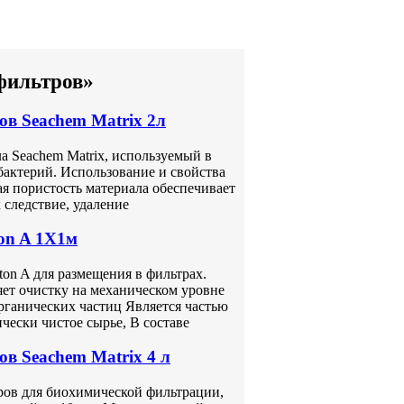
фильтров»
в Seachem Matrix 2л
а Seachem Matrix, используемый в
бактерий. Использование и свойства
ая пористость материала обеспечивает
следствие, удаление
on A 1Х1м
on A для размещения в фильтрах.
ет очистку на механическом уровне
рганических частиц Является частью
чески чистое сырье, В составе
в Seachem Matrix 4 л
ров для биохимической фильтрации,