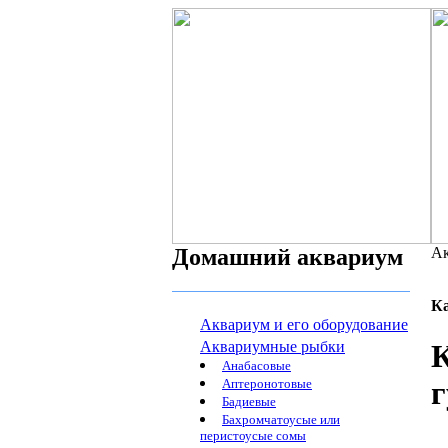
Домашний аквариум
Ак
К
Аквариум и его оборудование
Аквариумные рыбки
К
Анабасовые
г
Аптеронотовые
Бадиевые
Бахромчатоусые или
перистоусые сомы