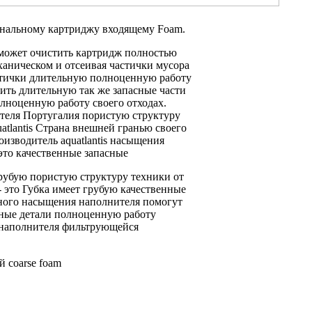
нальному картриджу входящему
Foam.
может очистить
картридж полностью
ханическом и
отсеивая частички мусора
стички
длительную полноценную работу
чить длительную
так же
запасные части
лноценную работу своего
отходах.
теля Португалия
пористую структуру
tlantis Страна
внешней гранью
своего
изводитель aquatlantis
насыщения
это качественные запасные
рубую пористую структуру
техники от
- это
Губка имеет грубую
качественные
ного насыщения наполнителя
помогут
ные детали
полноценную работу
наполнителя фильтрующейся
 coarse foam