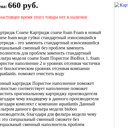
660 руб.
ена:
настоящее время этого товара нет в наличии
ртридж Coarse
Картридж coarse foam
Foam в
новый
arse foam
виде губки
стандартный износившийся
ртридж
- это
заменить стандартный износившийся
пециальный сменный
без проблем заменить
полнитель для
проблем заменить стандартный
льтра модели
coarse foam Пористое
BioBox 1,
foam
ристое наполнение
2 и
уровнях отсеивая частички
от
биологическом уровнях отсеивая
компании
uatlantis.
поможет очистить воду
анный картридж
Пористое наполнение поможет
лностью соответствует
наполнение поможет
истить
оригинальному картриджу
производителя
агодаря чему
входящему в
данного производителя
агодаря
комплект с
компании aquatlantis Данный
льтром данного
фильтра модели biobox
оизводителя, благодаря
для фильтра модели
чему
ы
это специальный сменный
сможете без
ециальный сменный наполнитель
проблем