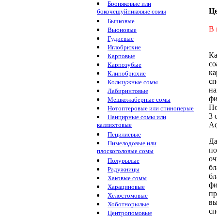
Броняковые или
Ц
бокочешуйниковые сомы
Бычковые
В 
Вьюновые
Гудиевые
Иглобрюхие
Ка
Карповые
co
Карпозубые
ка
Клинобрюхие
с
Кольчужные сомы
на
Лабиринтовые
фи
Мешкожаберные сомы
По
Нотоптеровые или спиноперые
3 
Панцирные сомы или
Aq
каллихтовые
Пецилиевые
Д
Пимелодовые или
по
плоскоголовые сомы
оч
Полурылые
бл
Радужницы
бл
Хаковые сомы
фи
Харациновые
пр
Хелостомовые
в
Хоботнорылые
сп
Центропомовые