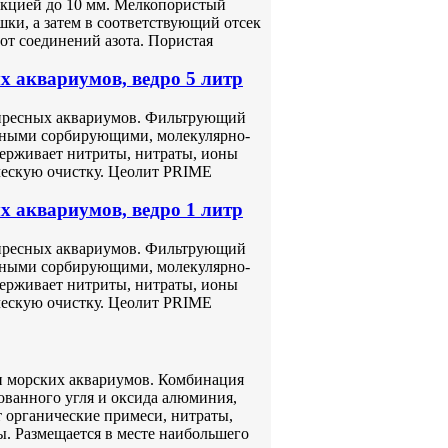
акцией до 10 мм. Мелкопористый
шки, а затем в соответствующий отсек
от соединений азота. Пористая
 аквариумов, ведро 5 литр
 пресных аквариумов. Фильтрующий
щными сорбирующими, молекулярно-
ерживает нитриты, нитраты, ионы
ческую очистку. Цеолит PRIME
 аквариумов, ведро 1 литр
 пресных аквариумов. Фильтрующий
щными сорбирующими, молекулярно-
ерживает нитриты, нитраты, ионы
ческую очистку. Цеолит PRIME
и морских аквариумов. Комбинация
ованного угля и оксида алюминия,
 органические примеси, нитраты,
. Размещается в месте наибольшего