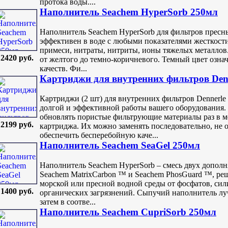
протока воды....
Наполнитель Seachem HyperSorb 250мл
Наполнитель Seachem HyperSorb для фильтров пресны
эффективен в воде с любыми показателями жесткости
примеси, нитраты, нитриты, ионы тяжелых металлов.
2420 руб.
от желтого до темно-коричневого. Темный цвет озн
качеств. Фи...
Картриджи для внутренниx фильтров Denn
Картриджи (2 шт) для внутренних фильтров Dennerl
долгой и эффективной работы вашего оборудования.
обновлять пористые фильтрующие материалы раз в ме
2199 руб.
картриджа. Их можно заменять последовательно, не 
обеспечить бесперебойную каче...
Наполнитель Seachem SeaGel 250мл
Наполнитель Seachem HyperSorb – смесь двух допол
Seachem MatrixCarbon ™ и Seachem PhosGuard ™, ре
морской или пресной водной среды от фосфатов, сил
1400 руб.
органических загрязнений. Сыпучий наполнитель луч
затем в соотве...
Наполнитель Seachem CupriSorb 250мл