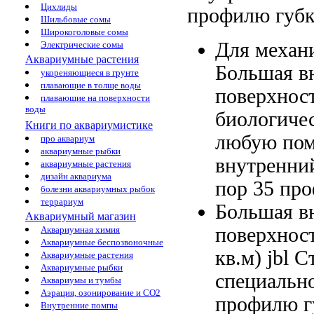
Цихлиды
профилю губ
Шильбовые сомы
Широкоголовые сомы
Для механ
Электрические сомы
Аквариумные растения
Большая в
укореняющиеся в грунте
плавающие в толще воды
поверхнос
плавающие на поверхности
воды
биологиче
Книги по аквариумистике
любую пом
про аквариум
аквариумные рыбки
внутренни
аквариумные растения
дизайн аквариума
пор 35
про
болезни аквариумных рыбок
террариум
Большая 
Аквариумный магазин
поверхнос
Аквариумная химия
Аквариумные беспозвоночные
кв.м)
jbl 
Аквариумные растения
Аквариумные рыбки
специальн
Аквариумы и тумбы
Аэрация, озонирование и CO2
профилю г
Внутренние помпы