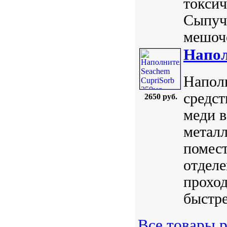
токсич
Сыпучи
мешоче
Напол
Наполн
средст
2650 руб.
меди в
металл
помест
отделе
прохо
быстре
Все товары р