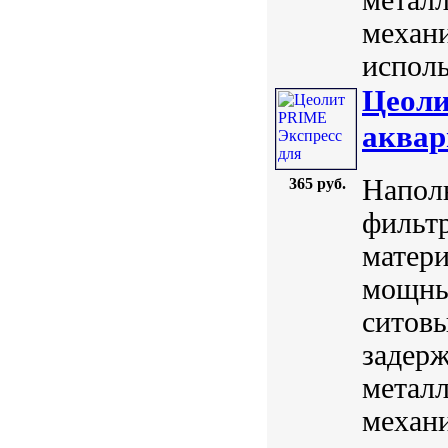
механ
исполь
Цеоли
аквар
Напол
365 руб.
фильт
матери
мощны
ситов
задерж
металл
механ