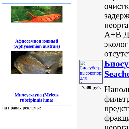
очистк
задерж
неорга
A+B Дл
Афиосемион южный
эколог
(Aphyosemion australe)
отсутс
Биосу
Seach
Напол
7500 руб.
Милеус-луна (Myleus
фильт
rubripinnis luna)
предст
на правах рекламы:
фракц
неорга