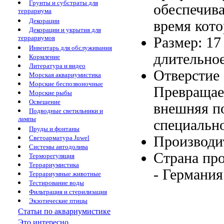
Грунты и субстраты для
обеспечив
террариума
Декорации
время
кото
Декорации и укрытия для
террариумов
Размер: 1
Инвентарь для обслуживания
длительно
Кормление
Литература и видео
Отверстие
Морская аквариумистика
Морские беспозвоночные
Превращае
Морские рыбы
Освещение
внешняя п
Подводные светильники и
лампы
специальн
Пруды и фонтаны
Производи
Светоарматура Juwel
Системы автодолива
Страна пр
Терморегуляция
Террариумистика
- Германи
Террариумные животные
Тестирование воды
Фильтрация и стерилизация
Экзотические птицы
Статьи по аквариумистике
Это интересно...