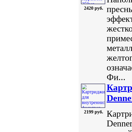
пресны
2420 руб.
эффект
жестко
примес
металл
желтог
означа
Фи...
Картр
Denne
Картри
2199 руб.
Denner