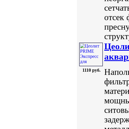
сетчат
отсек 
пресну
структ
Цеоли
аквар
Напол
1110 руб.
фильт
матери
мощны
ситов
задерж
металл