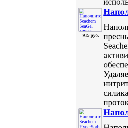
исполь
Напол
Наполн
пресн
915 руб.
Seache
активи
обесп
Удаляе
нитрит
силика
проток
Напол
Напол