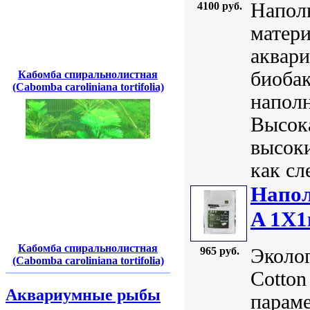
Наполн
4100 руб.
матери
аквари
биобак
Кабомба спиральнолистная
(Cabomba caroliniana tortifolia)
наполн
Высока
высок
как сл
Напол
A 1Х1
Кабомба спиральнолистная
Эколо
965 руб.
(Cabomba caroliniana tortifolia)
Cotton
Аквариумные рыбы
параме