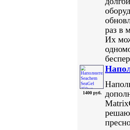
долгой
оборуд
обнов
раз в 
Их мож
одномо
беспер
Напол
Наполн
допол
1400 руб.
Matri
решаю
пресно