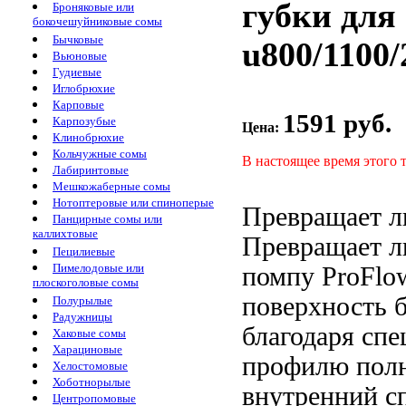
губки для
Броняковые или
бокочешуйниковые сомы
Бычковые
u800/1100/
Вьюновые
Гудиевые
Иглобрюхие
Карповые
1591 руб.
Карпозубые
Цена:
Клинобрюхие
Кольчужные сомы
В настоящее время этого 
Лабиринтовые
Мешкожаберные сомы
Нотоптеровые или спиноперые
Превращает 
Панцирные сомы или
каллихтовые
Превращает 
Пецилиевые
Пимелодовые или
помпу ProFl
плоскоголовые сомы
поверхность 
Полурылые
Радужницы
благодаря сп
Хаковые сомы
Харациновые
профилю
пол
Хелостомовые
Хоботнорылые
внутренний
с
Центропомовые