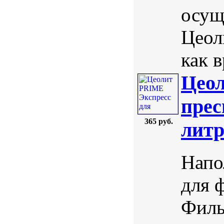
осущ
Цеол
как в
Цеол
прес
365 руб.
лит
Напо
для 
Филь