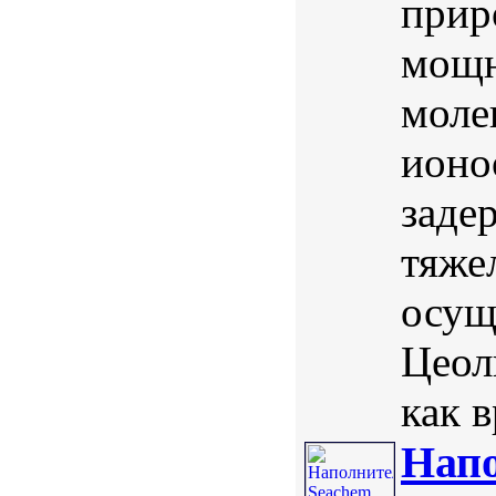
прир
мощн
моле
ионо
заде
тяже
осущ
Цеол
как в
Напо