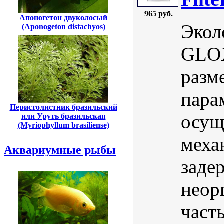
965 руб.
Апоногетон двуколосый
Экол
(Aponogeton distachyos)
GLOX
разм
пара
Перистолистник бразильский
осущ
или Уруть бразильская
(Myriophyllum brasiliense)
меха
Аквариумные рыбы
заде
неор
част