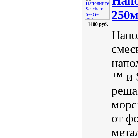
Напо
250
1400 руб.
Напо
смес
напо
™ и 
реша
морс
от ф
мета