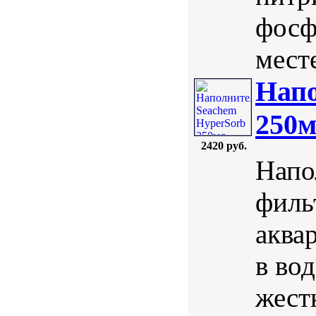
фосф
мест
Напо
250
2420 руб.
Напо
филь
аква
в во
жест