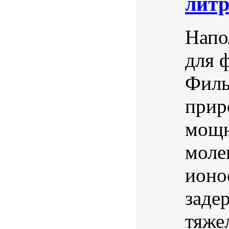
лит
Напо
для 
Филь
прир
мощн
моле
ионо
заде
тяже