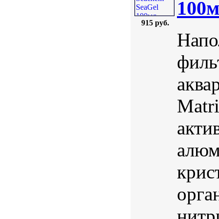
100
915 руб.
Напо
филь
аква
Matr
акти
алюм
крис
орга
нитр