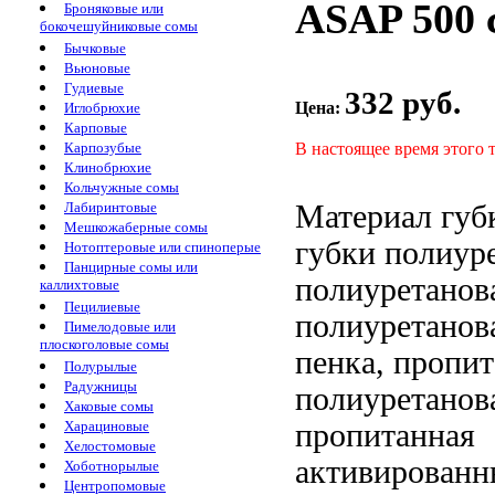
ASAP 500 
Броняковые или
бокочешуйниковые сомы
Бычковые
Вьюновые
Гудиевые
332 руб.
Цена:
Иглобрюхие
Карповые
В настоящее время этого 
Карпозубые
Клинобрюхие
Кольчужные сомы
Материал гу
Лабиринтовые
Мешкожаберные сомы
губки полиур
Нотоптеровые или спиноперые
Панцирные сомы или
полиуретанов
каллихтовые
Пецилиевые
полиуретанов
Пимелодовые или
плоскоголовые сомы
пенка, пропи
Полурылые
Радужницы
полиуретанов
Хаковые сомы
пропитанная
Харациновые
Хелостомовые
активированн
Хоботнорылые
Центропомовые