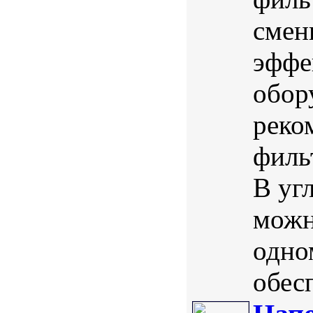
смен
эффе
обор
реко
филь
В уг
можн
одно
обес