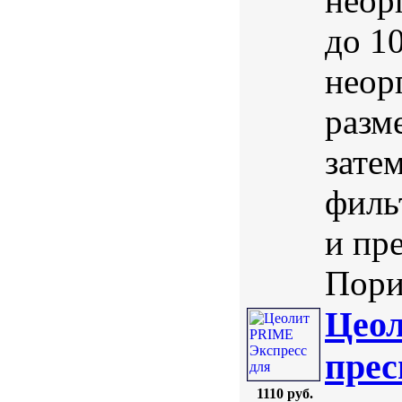
неор
до 1
неор
разм
зате
филь
и пр
Порис
Цеол
прес
1110 руб.