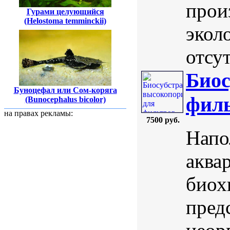
прои
Гурами целующийся
(Helostoma temminckii)
экол
отсут
Биос
Буноцефал или Сом-коряга
филь
(Bunocephalus bicolor)
на правах рекламы:
7500 руб.
Напо
аква
биох
пред