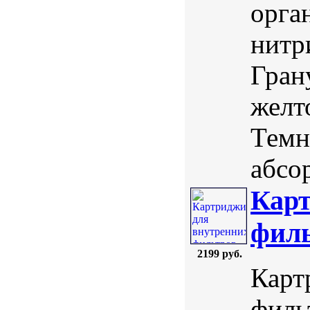
орга
нитр
Гран
желт
Темн
абсо
Карт
филь
2199 руб.
Карт
филь