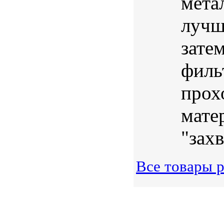
мета
лучш
зате
филь
прох
мате
"захв
Все товары р