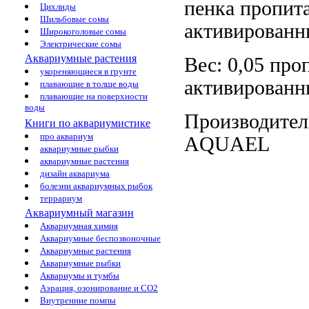
пенка пропит
Цихлиды
Шильбовые сомы
активирован
Широкоголовые сомы
Электрические сомы
Аквариумные растения
Вес: 0,05
про
укореняющиеся в грунте
активированн
плавающие в толще воды
плавающие на поверхности
воды
Производител
Книги по аквариумистике
про аквариум
AQUAEL
аквариумные рыбки
аквариумные растения
дизайн аквариума
болезни аквариумных рыбок
террариум
Аквариумный магазин
Аквариумная химия
Аквариумные беспозвоночные
Аквариумные растения
Аквариумные рыбки
Аквариумы и тумбы
Аэрация, озонирование и CO2
Внутренние помпы