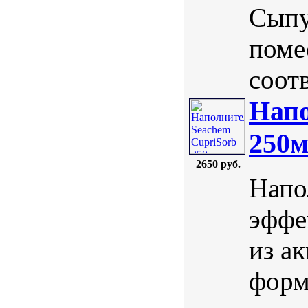
Сыпу
поме
соотв
Напо
250
2650 руб.
Напо
эффе
из а
форм