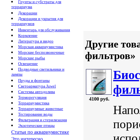
Грунты и субстраты для
террариума
Декорации
Декорации и укрытия для
террариумов
Инвентарь для обслуживания
Кормление
Другие тов
Литература и видео
Морская аквариумистика
фильтров»
Морские беспозвоночные
Морские рыбы
Освещение
Подводные светильники и
Биос
лампы
Пруды и фонтаны
филь
Светоарматура Juwel
Системы автодолива
Терморегуляция
4100 руб.
Террариумистика
Напо
Террариумные животные
Тестирование воды
пори
Фильтрация и стерилизация
Экзотические птицы
Статьи по аквариумистике
испо
Это интересно...