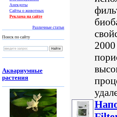
Анекдоты
филь
Сайты о животных
Реклама на сайте
биоб
Различные статьи
свой
Поиск по сайту
2000
пори
высо
Аквариумные
растения
проце
удал
Нап
Filt