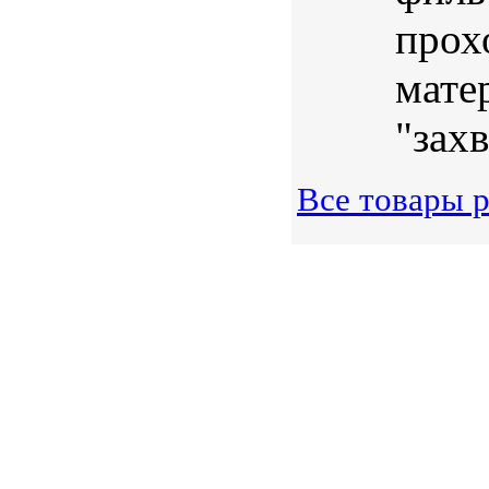
прох
мате
"захв
Все товары р