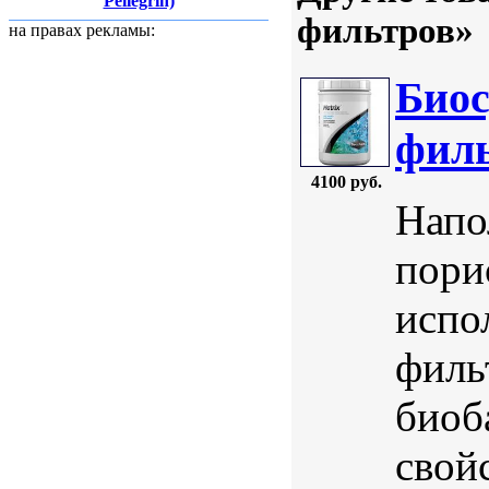
Pellegrin)
фильтров»
на правах рекламы:
Биос
филь
4100 руб.
Напо
пори
испо
филь
биоб
свой