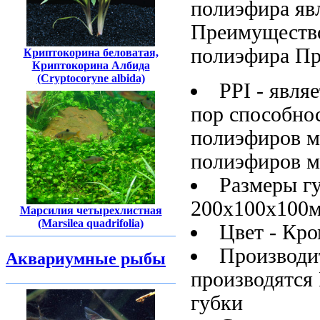
полиэфира яв
Преимуществ
полиэфира П
Криптокорина беловатая,
Криптокорина Албида
(Cryptocoryne albida)
PPI -
являе
пор
способно
полиэфиров м
полиэфиров м
Размеры г
200х100х100
Марсилия четырехлистная
(Marsilea quadrifolia)
Цвет -
Кро
Производи
Аквариумные рыбы
производятся
губки