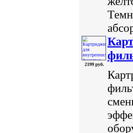
желт
Темн
абсо
Карт
филь
2199 руб.
Карт
филь
смен
эффе
обор