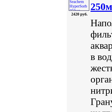
250
2420 руб.
Напо
филь
аква
в во
жест
орга
нитр
Гран