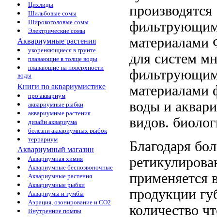
Цихлиды
производятся
Шильбовые сомы
Широкоголовые сомы
фильтрующи
Электрические сомы
материалами
Аквариумные растения
укореняющиеся в грунте
для систем
мн
плавающие в толще воды
плавающие на поверхности
фильтрующи
воды
Книги по аквариумистике
материалами
ф
про аквариум
воды
и аквар
аквариумные рыбки
аквариумные растения
видов.
биолог
дизайн аквариума
болезни аквариумных рыбок
террариум
Благодаря бо
Аквариумный магазин
ретикулиров
Аквариумная химия
Аквариумные беспозвоночные
применяется
в
Аквариумные растения
Аквариумные рыбки
продукции
гу
Аквариумы и тумбы
Аэрация, озонирование и CO2
количество
чт
Внутренние помпы