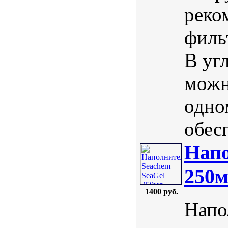
реко
филь
В уг
можн
одно
обес
Напо
250
1400 руб.
Напо