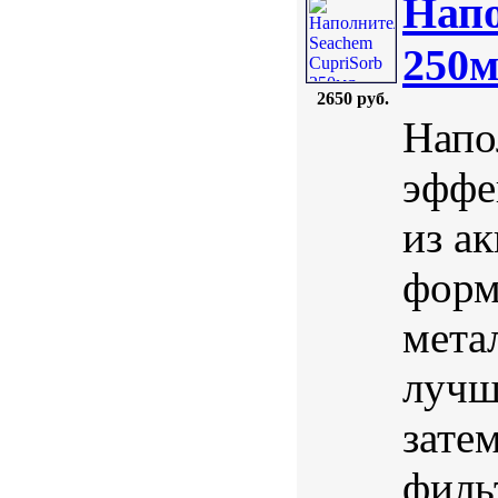
Напо
250
2650 руб.
Напо
эффе
из а
форм
мета
лучш
зате
филь