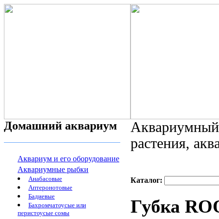
Домашний аквариум
Аквариумный 
растения, ак
Аквариум и его оборудование
Аквариумные рыбки
Анабасовые
Каталог:
Аптеронотовые
Бадиевые
Губка RO
Бахромчатоусые или
перистоусые сомы