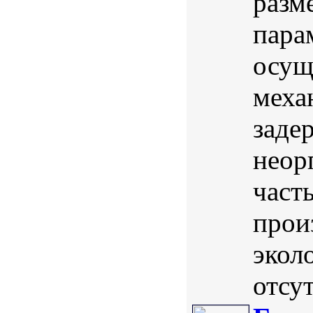
разм
пара
осущ
меха
заде
неор
част
прои
экол
отсут