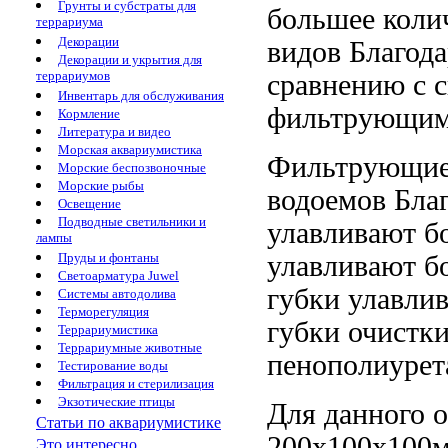
Грунты и субстраты для
большее коли
террариума
Декорации
видов Благод
Декорации и укрытия для
террариумов
сравнению с
Инвентарь для обслуживания
фильтрующи
Кормление
Литература и видео
Морская аквариумистика
Фильтрующие
Морские беспозвоночные
Морские рыбы
водоемов
Бла
Освещение
Подводные светильники и
улавливают б
лампы
улавливают б
Пруды и фонтаны
Светоарматура Juwel
губки улавли
Системы автодолива
Терморегуляция
губки
очистки
Террариумистика
Террариумные животные
пенополиурет
Тестирование воды
Фильтрация и стерилизация
Экзотические птицы
Для данного
о
Статьи по аквариумистике
200х100х100м
Это интересно...