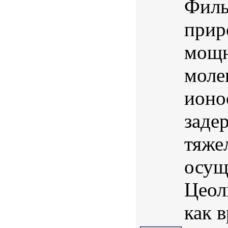
Филь
прир
мощн
моле
ионо
заде
тяже
осущ
Цеол
как в