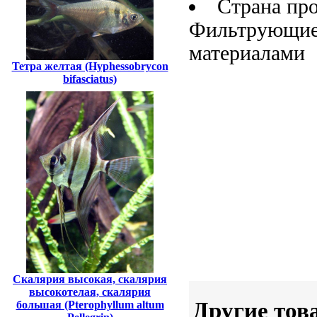
Страна пр
Фильтрующи
материалами
Тетра желтая (Hyphessobrycon
bifasciatus)
Скалярия высокая, скалярия
высокотелая, скалярия
Другие тов
большая (Pterophyllum altum