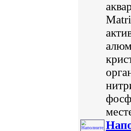
аква
Matr
акти
алюм
крис
орга
нитр
фосф
мест
Напо