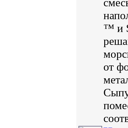
смес
напо
™ и 
реша
морс
от ф
мета
Сыпу
поме
соотв