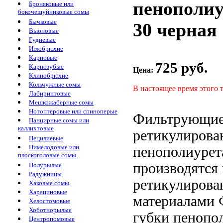
пенополиу
Броняковые или
бокочешуйниковые сомы
Бычковые
30 черная
Вьюновые
Гудиевые
Иглобрюхие
Карповые
725 руб.
Карпозубые
Цена:
Клинобрюхие
Кольчужные сомы
В настоящее время этого 
Лабиринтовые
Мешкожаберные сомы
Нотоптеровые или спиноперые
Фильтрующие
Панцирные сомы или
каллихтовые
ретикулирова
Пецилиевые
Пимелодовые или
пенополиурет
плоскоголовые сомы
производятся
Полурылые
Радужницы
ретикулирова
Хаковые сомы
Харациновые
материалами
Хелостомовые
Хоботнорылые
губки
пенопол
Центропомовые