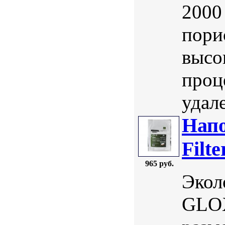
2000
пори
высо
проце
удал
Нап
Filt
965 руб.
Экол
GLOX