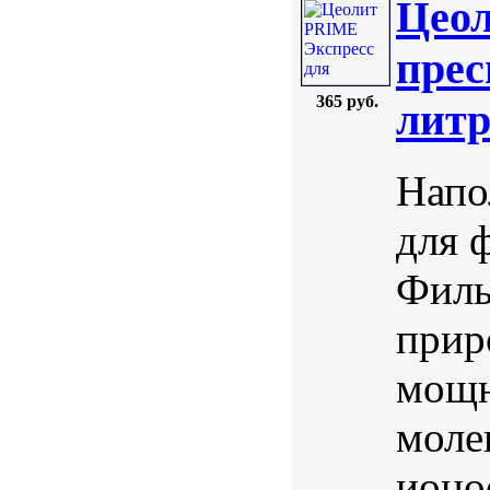
Цеол
прес
365 руб.
лит
Напо
для 
Филь
прир
мощн
моле
ионо