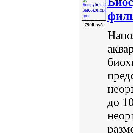
Биос
филь
7500 руб.
Напо
аква
биох
пред
неор
до 1
неор
разм