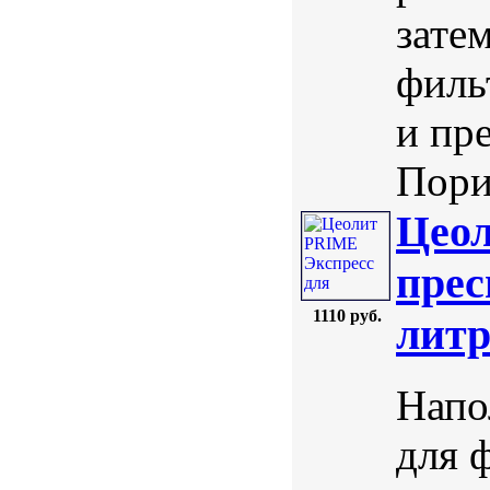
зате
филь
и пр
Порис
Цеол
прес
1110 руб.
лит
Напо
для 