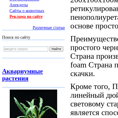
Анекдоты
ретикулиров
Сайты о животных
пенополиурет
Реклама на сайте
основе прост
Различные статьи
Преимуществ
Поиск по сайту
простого
черн
Страна произ
foam Страна 
Аквариумные
скачки.
растения
Кроме того,
П
линейный дю
световому ст
является спос