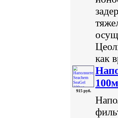
заде
тяже
осущ
Цеол
как в
Напо
100
915 руб.
Напо
филь