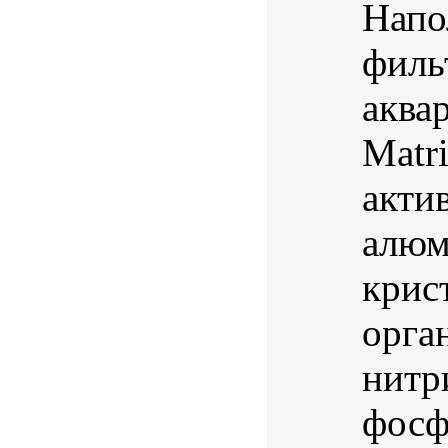
Напо
филь
аква
Matr
акти
алюм
крис
орга
нитр
фосф