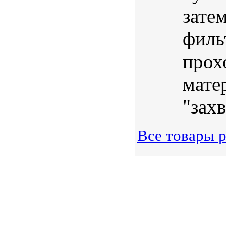
зате
филь
прох
мате
"захв
Все товары р