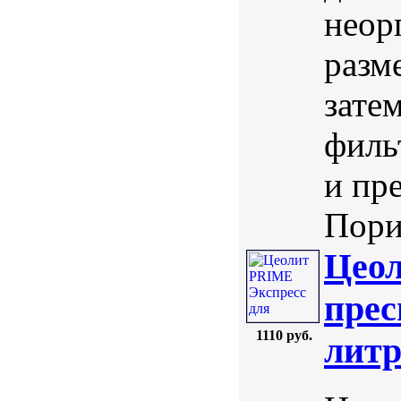
неор
разм
зате
филь
и пр
Порис
Цеол
прес
1110 руб.
лит