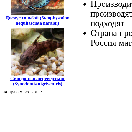
Производи
производя
Дискус голубой (Symphysodon
подходят
aequifasciata haraldi)
Страна пр
Россия
ма
Синодонтис-перевертыш
(Synodontis nigriventris)
на правах рекламы: