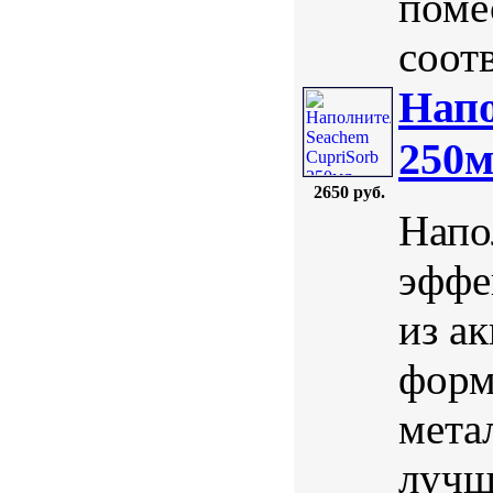
поме
соотв
Напо
250
2650 руб.
Напо
эффе
из а
форм
мета
лучш