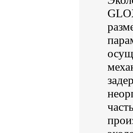
GLOX
разм
пара
осущ
меха
заде
неор
част
прои