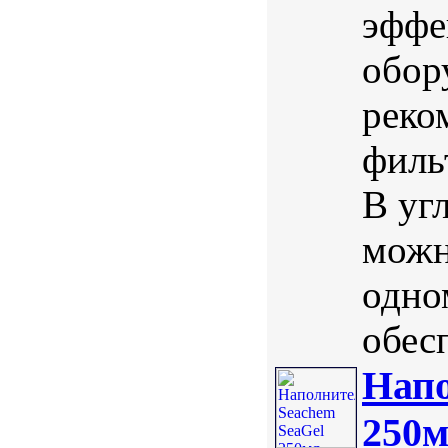
эффе
обор
реко
филь
В уг
можн
одно
обес
Напо
250