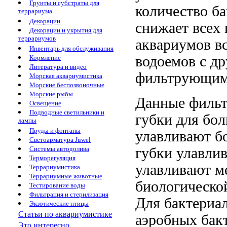
Грунты и субстраты для
количество б
террариума
Декорации
снижает
всех 
Декорации и укрытия для
террариумов
аквариумов в
Инвентарь для обслуживания
водоемов
с д
Кормление
Литература и видео
фильтрующим
Морская аквариумистика
Морские беспозвоночные
Морские рыбы
Данные филь
Освещение
Подводные светильники и
губки для
бол
лампы
Пруды и фонтаны
улавливают б
Светоарматура Juwel
губки улавли
Системы автодолива
Терморегуляция
улавливают
ме
Террариумистика
Террариумные животные
биологическо
Тестирование воды
Фильтрация и стерилизация
Для
бактериа
Экзотические птицы
Статьи по аквариумистике
аэробных бак
Это интересно...