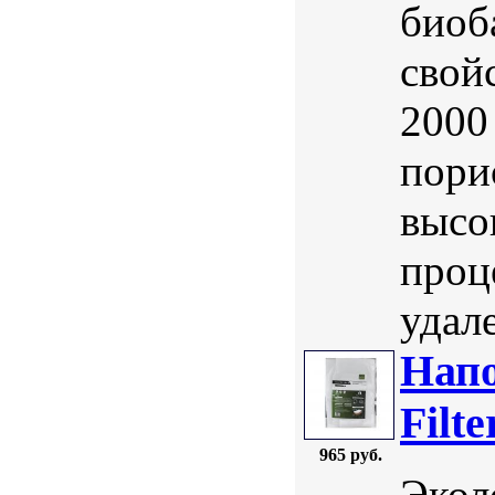
биоб
свой
2000
пори
высо
проце
удал
Нап
Filt
965 руб.
Экол