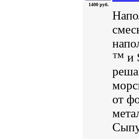
1400 руб.
Напо
смес
напо
™ и 
реша
морс
от ф
мета
Сыпу