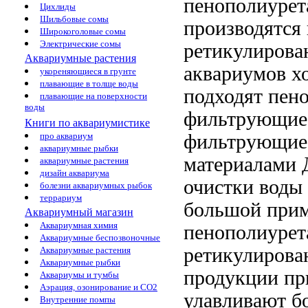
пенополиурет
Цихлиды
Шильбовые сомы
производятся
Широкоголовые сомы
Электрические сомы
ретикулирова
Аквариумные растения
аквариумов х
укореняющиеся в грунте
плавающие в толще воды
подходят
пено
плавающие на поверхности
воды
фильтрующие
Книги по аквариумистике
фильтрующие
про аквариум
аквариумные рыбки
материалами 
аквариумные растения
дизайн аквариума
очистки воды
болезни аквариумных рыбок
террариум
большой
прим
Аквариумный магазин
Аквариумная химия
пенополиурет
Аквариумные беспозвоночные
ретикулиров
Аквариумные растения
Аквариумные рыбки
продукции пр
Аквариумы и тумбы
Аэрация, озонирование и CO2
улавливают 
Внутренние помпы