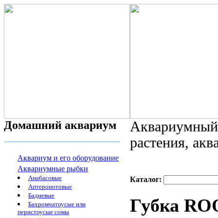
Домашний аквариум
Аквариумный 
растения, ак
Аквариум и его оборудование
Аквариумные рыбки
Анабасовые
Каталог:
Аптеронотовые
Бадиевые
Губка RO
Бахромчатоусые или
перистоусые сомы