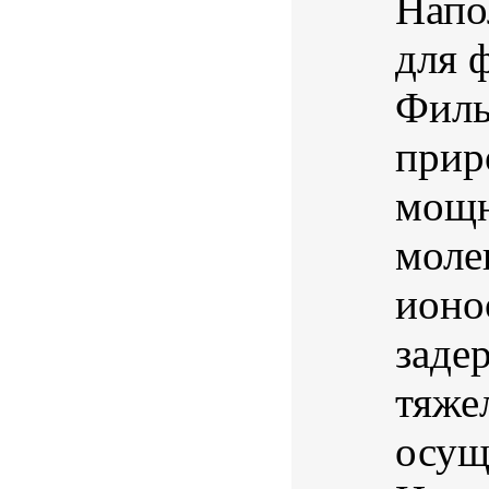
Напо
для 
Филь
прир
мощн
моле
ионо
заде
тяже
осущ