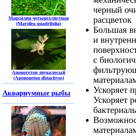
черный
оч
расцветок
Марсилия четырехлистная
(Marsilea quadrifolia)
Большая 
и внутрен
поверхнос
с
биологич
фильтрую
Апоногетон двуколосый
материала
(Aponogeton distachyos)
Ускоряет 
Аквариумные рыбы
Ускоряет
р
бактериал
Возможнос
материала