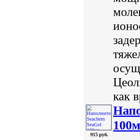
моле
ионо
заде
тяже
осущ
Цеол
как в
Напо
100
915 руб.