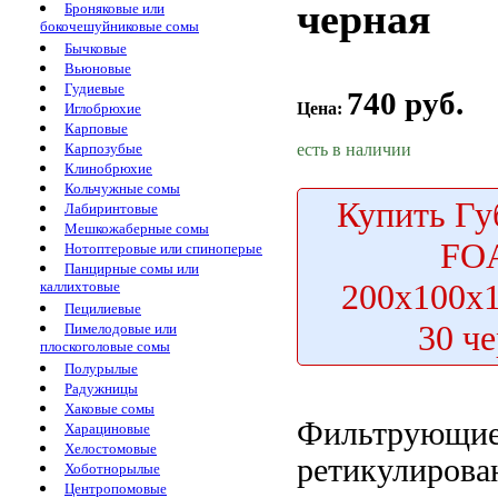
черная
Броняковые или
бокочешуйниковые сомы
Бычковые
Вьюновые
Гудиевые
740 руб.
Цена:
Иглобрюхие
Карповые
есть в наличии
Карпозубые
Клинобрюхие
Кольчужные сомы
Купить
Гу
Лабиринтовые
Мешкожаберные сомы
FO
Нотоптеровые или спиноперые
Панцирные сомы или
200х100х
каллихтовые
Пецилиевые
30 ч
Пимелодовые или
плоскоголовые сомы
Полурылые
Радужницы
Хаковые сомы
Фильтрующие
Харациновые
Хелостомовые
ретикулирова
Хоботнорылые
Центропомовые