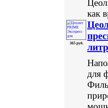
Цеол
как в
Цеол
прес
365 руб.
лит
Напо
для 
Филь
прир
мощн