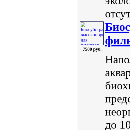
экол
отсут
Биос
филь
7500 руб.
Напо
аква
биох
пред
неор
до 1