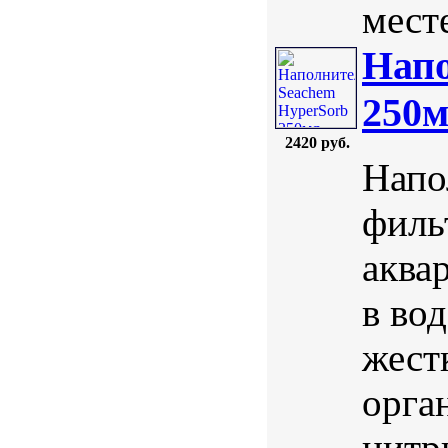
мест
Напо
250
2420 руб.
Напо
филь
аква
в во
жест
орга
нитр