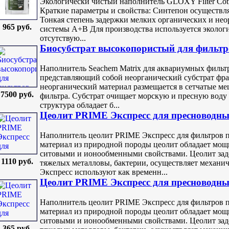
Экологически чистый наполнитель GLOXY Filter Cott
Краткие параметры и свойства: Синтепон осуществля
Тонкая степень задержки мелких органических и нео
965 руб.
системы A+B Для производства используется экологи
отсутствую...
Биосубстрат высокопористый для фильтро
Наполнитель Seachem Matrix для аквариумных фильт
представляющий собой неорганический субстрат фр
неорганический материал размещается в сетчатые ме
7500 руб.
фильтра. Субстрат очищает морскую и пресную воду 
структура обладает б...
Цеолит PRIME Экспресс для пресноводных
Наполнитель цеолит PRIME Экспресс для фильтров
материал из природной породы цеолит обладает мо
ситовыми и ионообменными свойствами. Цеолит зад
1110 руб.
тяжелых металловы, бактерии, осуществляет механи
Экспресс используют как временн...
Цеолит PRIME Экспресс для пресноводных
Наполнитель цеолит PRIME Экспресс для фильтров
материал из природной породы цеолит обладает мо
ситовыми и ионообменными свойствами. Цеолит зад
365 руб.