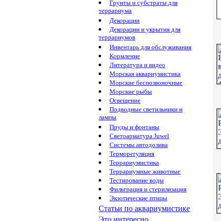
Грунты и субстраты для
террариума
Декорации
Декорации и укрытия для
террариумов
Инвентарь для обслуживания
Кормление
Литература и видео
Морская аквариумистика
Морские беспозвоночные
Морские рыбы
Освещение
Подводные светильники и
лампы
Пруды и фонтаны
Светоарматура Juwel
Системы автодолива
Терморегуляция
Террариумистика
Террариумные животные
Тестирование воды
Фильтрация и стерилизация
Экзотические птицы
Статьи по аквариумистике
Это интересно...