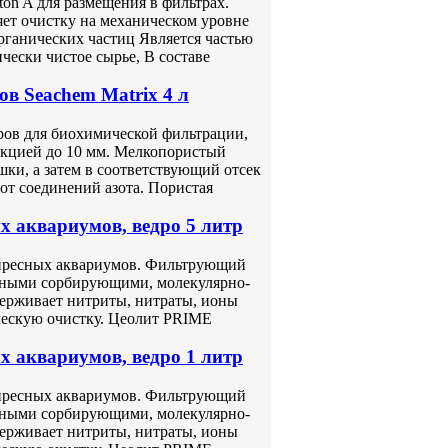
on A для размещения в фильтрах.
ет очистку на механическом уровне
рганических частиц Является частью
чески чистое сырье, В составе
в Seachem Matrix 4 л
ров для биохимической фильтрации,
акцией до 10 мм. Мелкопористый
шки, а затем в соответствующий отсек
от соединений азота. Пористая
 аквариумов, ведро 5 литр
 пресных аквариумов. Фильтрующий
щными сорбирующими, молекулярно-
ерживает нитриты, нитраты, ионы
ческую очистку. Цеолит PRIME
 аквариумов, ведро 1 литр
 пресных аквариумов. Фильтрующий
щными сорбирующими, молекулярно-
ерживает нитриты, нитраты, ионы