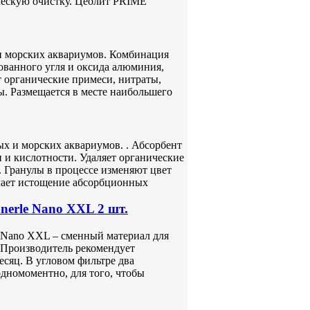
ческую очистку. Цеолит PRIME
и морских аквариумов. Комбинация
ованного угля и оксида алюминия,
 органические примеси, нитраты,
. Размещается в месте наибольшего
х и морских аквариумов. . Абсорбент
 и кислотности. Удаляет органические
 Гранулы в процессе изменяют цвет
ачает истощение абсорбционных
erle Nano XXL 2 шт.
e Nano XXL – сменный материал для
 Производитель рекомендует
сяц. В угловом фильтре два
одномоментно, для того, чтобы