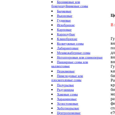
Броняковые или
бокочешуйниковые сомы
Бычковые
Ц
Вьюновые
Гудиевые
В 
Иглобрюхие
Карповые
Карпозубые
Гу
Клинобрюхие
вн
Кольчужные сомы
по
Лабиринтовые
дл
Мешкожаберные сомы
в
Нотоптеровые или спиноперые
вн
Панцирные сомы или
Гу
каллихтовые
ка
Пецилиевые
ба
Пимелодовые или
Ра
плоскоголовые сомы
кр
Полурылые
би
Радужницы
м
Хаковые сомы
ра
Харациновые
фи
Хелостомовые
сп
Хоботнорылые
e7
Центропомовые