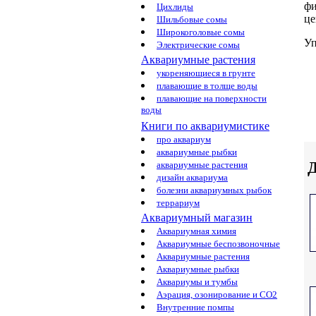
фи
Цихлиды
це
Шильбовые сомы
Широкоголовые сомы
Уп
Электрические сомы
Аквариумные растения
укореняющиеся в грунте
плавающие в толще воды
плавающие на поверхности
воды
Книги по аквариумистике
про аквариум
аквариумные рыбки
Д
аквариумные растения
дизайн аквариума
болезни аквариумных рыбок
террариум
Аквариумный магазин
Аквариумная химия
Аквариумные беспозвоночные
Аквариумные растения
Аквариумные рыбки
Аквариумы и тумбы
Аэрация, озонирование и CO2
Внутренние помпы