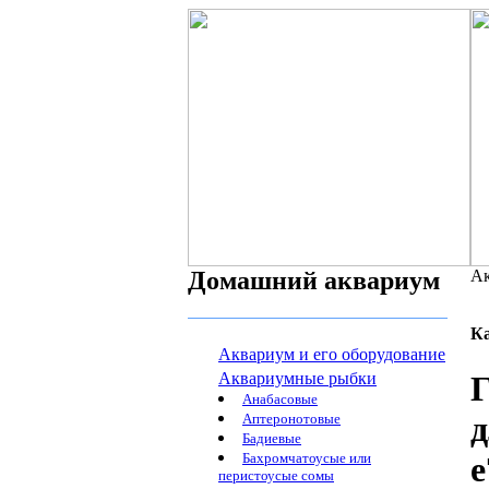
Домашний аквариум
Ак
К
Аквариум и его оборудование
Аквариумные рыбки
Г
Анабасовые
д
Аптеронотовые
Бадиевые
Бахромчатоусые или
е
перистоусые сомы