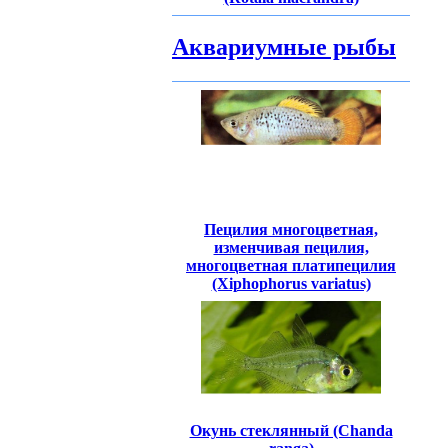
Аквариумные рыбы
Пецилия многоцветная,
изменчивая пецилия,
многоцветная платипецилия
(Xiphophorus variatus)
Окунь стеклянный (Chanda