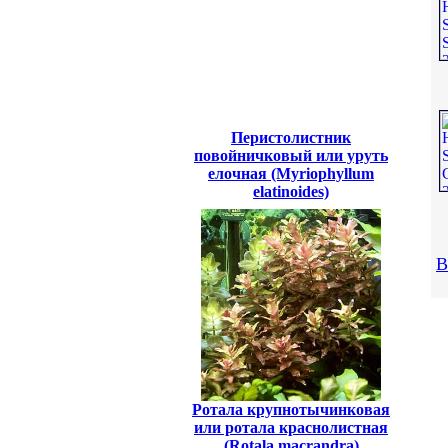
Перистолистник
повойничковый или уруть
елочная (Myriophyllum
elatinoides)
В
Ротала крупнотычинковая
или ротала краснолистная
(Rotala macrandra)