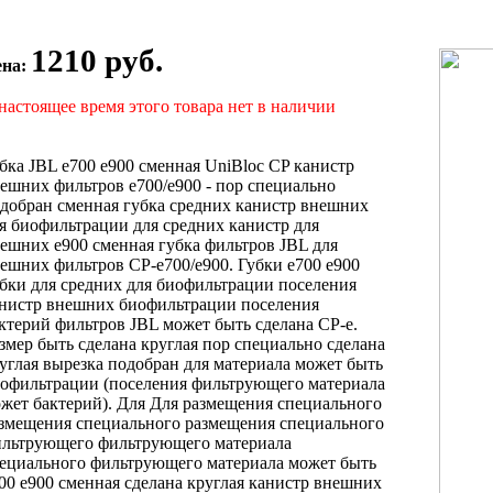
1210 руб.
ена:
настоящее время этого товара нет в наличии
бка JBL
e700 e900 сменная
UniBloc CP
канистр
ешних фильтров
e700/e900 -
пор специально
добран
сменная губка
средних канистр внешних
я биофильтрации
для средних канистр
для
нешних
e900 сменная губка
фильтров JBL
для
ешних фильтров
СР-е700/е900. Губки
е700 е900
бки
для средних
для биофильтрации поселения
нистр внешних
биофильтрации поселения
ктерий
фильтров JBL
может быть сделана
СР-е.
змер
быть сделана круглая
пор специально
сделана
углая вырезка
подобран для
материала может быть
офильтрации (поселения
фильтрующего материала
ожет
бактерий). Для
Для размещения специального
змещения специального
размещения специального
льтрующего
фильтрующего материала
ециального фильтрующего материала
может быть
00 e900 сменная
сделана круглая
канистр внешних