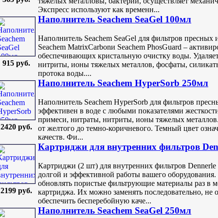
тяжелых металловы, бактерии, осуществляет механи
Экспресс используют как временн...
Наполнитель Seachem SeaGel 100мл
Наполнитель Seachem SeaGel для фильтров пресных 
Seachem MatrixCarbonи Seachem PhosGuard – активир
обеспечивающих кристальную очистку воды. Удаляет
915 руб.
нитриты, ионы тяжелых металлов, фосфаты, силикаты
протока воды....
Наполнитель Seachem HyperSorb 250мл
Наполнитель Seachem HyperSorb для фильтров пресны
эффективен в воде с любыми показателями жесткости
примеси, нитраты, нитриты, ионы тяжелых металлов.
2420 руб.
от желтого до темно-коричневого. Темный цвет озн
качеств. Фи...
Картриджи для внутренниx фильтров Denn
Картриджи (2 шт) для внутренних фильтров Dennerl
долгой и эффективной работы вашего оборудования.
обновлять пористые фильтрующие материалы раз в ме
2199 руб.
картриджа. Их можно заменять последовательно, не 
обеспечить бесперебойную каче...
Наполнитель Seachem SeaGel 250мл