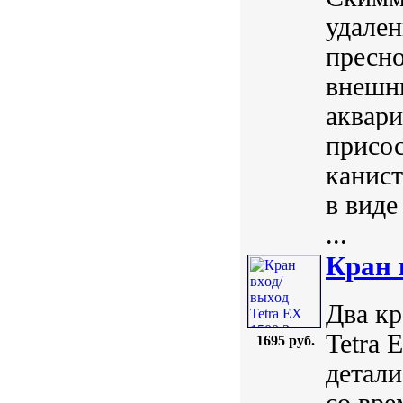
удален
пресно
внешни
аквари
присос
канист
в виде
...
Кран 
Два кр
Tetra 
1695 руб.
детали
со вре