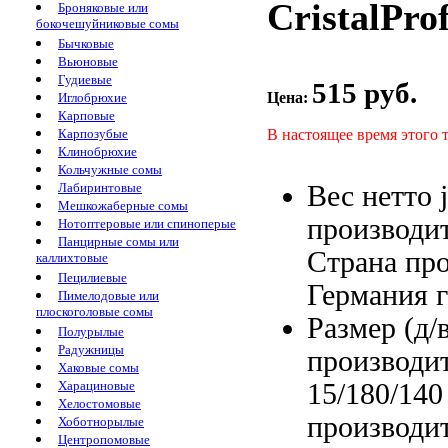
CristalPro
Броняковые или
бокочешуйниковые сомы
Бычковые
Вьюновые
Гудиевые
515 руб.
Цена:
Иглобрюхие
Карповые
В настоящее время этого 
Карпозубые
Клинобрюхие
Кольчужные сомы
Вес нетто
Лабиринтовые
Мешкожаберные сомы
производи
Нотоптеровые или спиноперые
Панцирные сомы или
Страна пр
каллихтовые
Пецилиевые
Германия
г
Пимелодовые или
плоскоголовые сомы
Размер (д/
Полурылые
Радужницы
производи
Хаковые сомы
15/180/14
Харациновые
Хелостомовые
производи
Хоботнорылые
Центропомовые