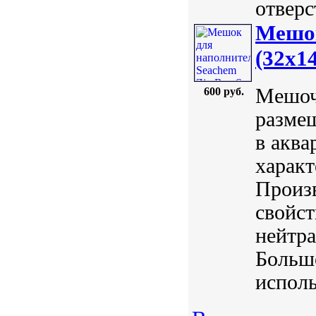
отверст
Мешок
(32x1
Мешоч
600 руб.
разме
в аква
характ
Произ
свойст
нейтра
Большо
исполь