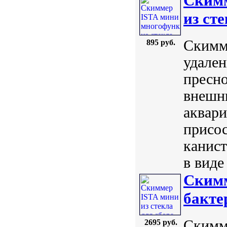
Скимм
из ст
Скимме
895 руб.
удален
пресно
внешни
аквари
присос
канист
в виде
Скимм
бакте
Скимме
2695 руб.