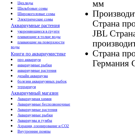
мм
Цихлиды
Шильбовые сомы
Производи
Широкоголовые сомы
Электрические сомы
Страна пр
Аквариумные растения
JBL
Стран
укореняющиеся в грунте
плавающие в толще воды
производи
плавающие на поверхности
воды
Страна пр
Книги по аквариумистике
про аквариум
Германия
аквариумные рыбки
аквариумные растения
дизайн аквариума
болезни аквариумных рыбок
террариум
Аквариумный магазин
Аквариумная химия
Аквариумные беспозвоночные
Аквариумные растения
Аквариумные рыбки
Аквариумы и тумбы
Аэрация, озонирование и CO2
Внутренние помпы