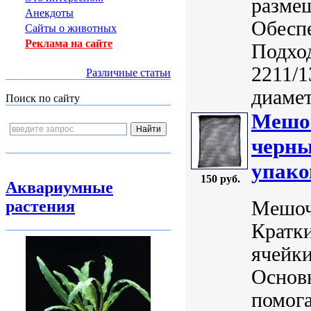
размещ
Анекдоты
Обеспе
Сайты о животных
Реклама на сайте
Подхо
2211/1
Различные статьи
диамет
Поиск по сайту
Мешок
черны
упако
150 руб.
Аквариумные
Мешоче
растения
Кратки
ячейки
Основ
помог