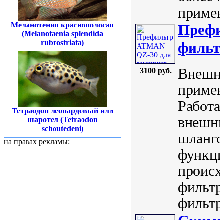
примен
Меланотения краснополосая
Преф
(Melanotaenia splendida
rubrostriata)
фильт
Внешн
3100 руб.
приме
Работа
Тетраодон леопардовый или
внешн
шаротел (Tetraodon
schoutedeni)
шланг
на правах рекламы:
функц
происх
фильт
фильтр