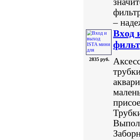
значит
фильтр
– наде
Вxод 
фильт
Аксесс
2835 руб.
трубки
аквари
малень
присое
Трубк
Выполн
Забор