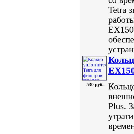
Tetra 
работы
EX1500
обеспе
устран
Кольц
EX15
Кольцо
530 руб.
внешне
Plus. 
утрати
времен