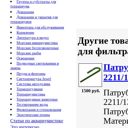
Грунты и субстраты для
террариума
Декорации
Декорации и укрытия для
террариумов
Инвентарь для обслуживания
Кормление
Другие тов
Литература и видео
Морская аквариумистика
Морские беспозвоночные
для фильтр
Морские рыбы
Освещение
Подводные светильники и
Патру
лампы
Пруды и фонтаны
2211/
Светоарматура Juwel
Системы автодолива
Терморегуляция
Патру
1500 руб.
Террариумистика
Террариумные животные
2211/1
Тестирование воды
Патруб
Фильтрация и стерилизация
Экзотические птицы
Матер
Статьи по аквариумистике
Это интересно...