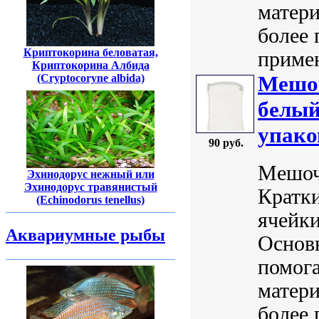
матери
более 
Криптокорина беловатая,
примен
Криптокорина Албида
Мешок
(Cryptocoryne albida)
белый
упако
90 руб.
Мешоче
Эхинодорус нежный или
Эхинодорус травянистый
Кратки
(Echinodorus tenellus)
ячейки
Аквариумные рыбы
Основ
помог
матери
более 