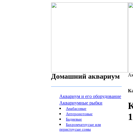
Домашний аквариум
Ак
К
Аквариум и его оборудование
Аквариумные рыбки
К
Анабасовые
1
Аптеронотовые
Бадиевые
Бахромчатоусые или
перистоусые сомы