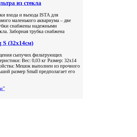
льтра из стекла
ки входа и выхода ISTA для
амого маленького аквариума – две
Трубки снабжены надежными
ла. Заборная трубка снабжена
 S (32x14см)
ещения сыпучих фильтрующих
ристики: Вес: 0,03 кг Размер: 32х14
ойства: Мешок выполнен из прочного
ьшой размер Small предполагает его
и"