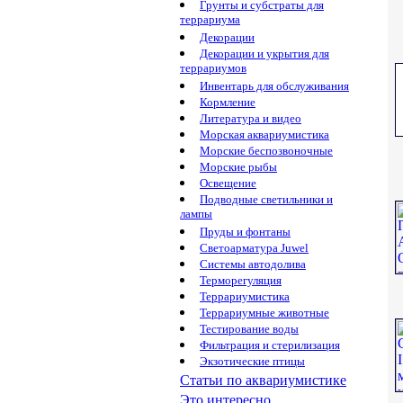
Грунты и субстраты для
террариума
Декорации
Декорации и укрытия для
террариумов
Инвентарь для обслуживания
Кормление
Литература и видео
Морская аквариумистика
Морские беспозвоночные
Морские рыбы
Освещение
Подводные светильники и
лампы
Пруды и фонтаны
Светоарматура Juwel
Системы автодолива
Терморегуляция
Террариумистика
Террариумные животные
Тестирование воды
Фильтрация и стерилизация
Экзотические птицы
Статьи по аквариумистике
Это интересно...