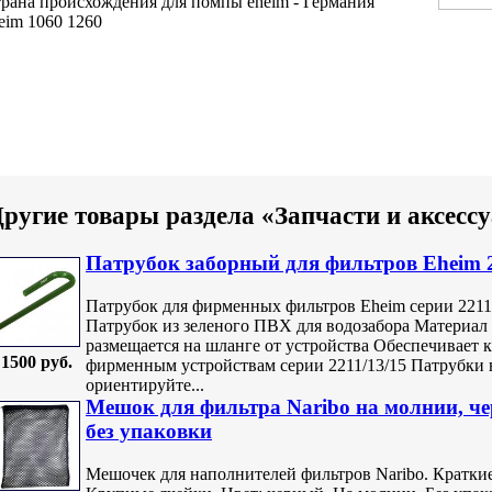
рана происхождения
для помпы eheim
- Германия
eim 1060 1260
ругие товары раздела «Запчасти и аксес
Патрубок заборный для фильтров Eheim 2
Патрубок для фирменных фильтров Eheim серии 2211/
Патрубок из зеленого ПВХ для водозабора Материал
размещается на шланге от устройства Обеспечивает 
1500 руб.
фирменным устройствам серии 2211/13/15 Патрубки 
ориентируйте...
Мешок для фильтра Naribo на молнии, че
без упаковки
Мешочек для наполнителей фильтров Naribo. Краткие