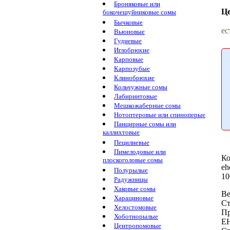
Броняковые или
Ц
бокочешуйниковые сомы
Бычковые
ес
Вьюновые
Гудиевые
Иглобрюхие
Карповые
Карпозубые
Клинобрюхие
Кольчужные сомы
Лабиринтовые
Мешкожаберные сомы
Нотоптеровые или спиноперые
Панцирные сомы или
каллихтовые
Пецилиевые
Пимелодовые или
Ко
плоскоголовые сомы
eh
Полурылые
10
Радужницы
Хаковые сомы
Ве
Харациновые
Ст
Хелостомовые
Пр
Хоботнорылые
E
Центропомовые