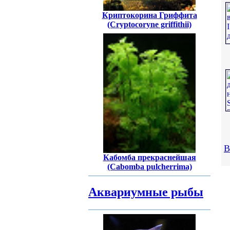
Криптокорина Гриффита
(Cryptocoryne griffithii)
В
Кабомба прекраснейшая
(Cabomba pulcherrima)
Аквариумные рыбы