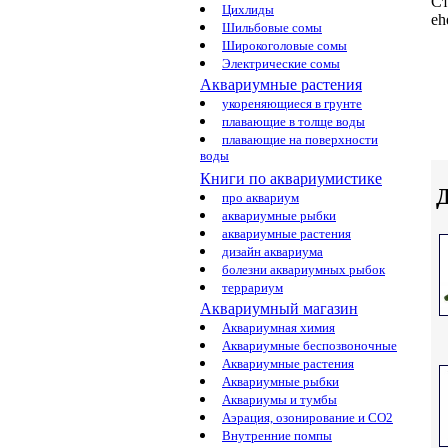
Ст
Цихлиды
eh
Шильбовые сомы
Широкоголовые сомы
Электрические сомы
Аквариумные растения
укореняющиеся в грунте
плавающие в толще воды
плавающие на поверхности
воды
Книги по аквариумистике
Д
про аквариум
аквариумные рыбки
аквариумные растения
дизайн аквариума
болезни аквариумных рыбок
террариум
Аквариумный магазин
Аквариумная химия
Аквариумные беспозвоночные
Аквариумные растения
Аквариумные рыбки
Аквариумы и тумбы
Аэрация, озонирование и CO2
Внутренние помпы