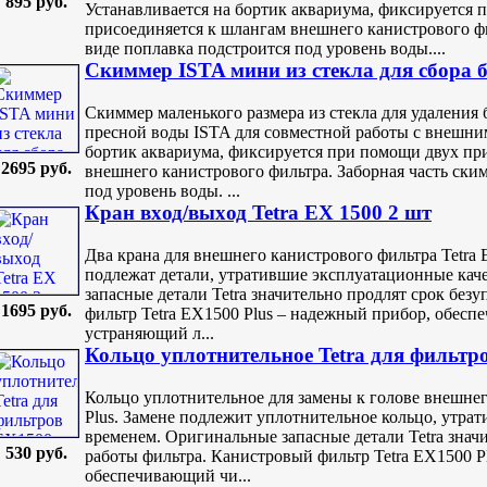
895 руб.
Устанавливается на бортик аквариума, фиксируется 
присоединяется к шлангам внешнего канистрового фи
виде поплавка подстроится под уровень воды....
Скиммер ISTA мини из стекла для сбора 
Скиммер маленького размера из стекла для удаления
пресной воды ISTA для совместной работы с внешни
бортик аквариума, фиксируется при помощи двух пр
2695 руб.
внешнего канистрового фильтра. Заборная часть ски
под уровень воды. ...
Кран вxод/выxод Tetra EX 1500 2 шт
Два крана для внешнего канистрового фильтра Tetra 
подлежат детали, утратившие эксплуатационные кач
запасные детали Tetra значительно продлят срок без
1695 руб.
фильтр Tetra EX1500 Plus – надежный прибор, обесп
устраняющий л...
Кольцо уплотнительное Tetra для фильтр
Кольцо уплотнительное для замены к голове внешнег
Plus. Замене подлежит уплотнительное кольцо, утра
временем. Оригинальные запасные детали Tetra знач
530 руб.
работы фильтра. Канистровый фильтр Tetra EX1500 P
обеспечивающий чи...