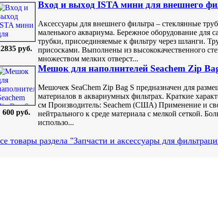
Вxод и выxод ISTA мини для внешнего фи
Аксессуары для внешнего фильтра – стеклянные труб
маленького аквариума. Бережное оборудование для с
трубки, присоединяемые к фильтру через шланги. 
2835 руб.
присосками. Выполнены из высококачественного стек
множеством мелких отверст...
Мешок для наполнителей Seachem Zip Bag
Мешочек SeaChem Zip Bag S предназначен для разм
материалов в аквариумных фильтрах. Краткие характе
см Производитель: Seachem (США) Применение и св
600 руб.
нейтрального к среде материала с мелкой сеткой. Бол
использо...
се товары раздела "Запчасти и аксессуары для фильтраци