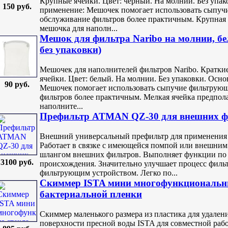
Крупные ячейки. Цвет: черный. На молнии. Без упа
150 руб.
применение: Мешочек помогает использовать сыпуч
обслуживание фильтров более практичным. Крупная 
мешочка для наполн...
Мешок для фильтра Naribo на молнии, бел
без упаковки)
Мешочек для наполнителей фильтров Naribo. Краткие
ячейки. Цвет: белый. На молнии. Без упаковки. Осн
90 руб.
Мешочек помогает использовать сыпучие фильтрующ
фильтров более практичным. Мелкая ячейка предпол
наполните...
Префильтр ATMAN QZ-30 для внешниx ф
Внешний универсальный префильтр для применения 
Работает в связке с имеющейся помпой или внешним
шлангом внешних фильтров. Выполняет функции по 
3100 руб.
происхождения. Значительно улучшает процесс филь
фильтрующим устройством. Легко по...
Скиммер ISTA мини многофункциональный
бактериальной пленки
Скиммер маленького размера из пластика для удален
поверхности пресной воды ISTA для совместной раб