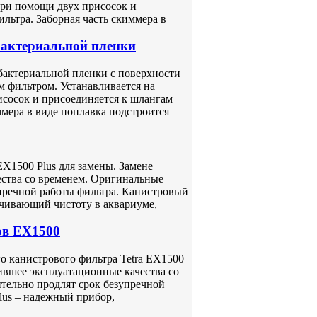
при помощи двух присосок и
льтра. Заборная часть скиммера в
бактериальной пленки
 бактериальной пленки с поверхности
м фильтром. Устанавливается на
исосок и присоединяется к шлангам
ммера в виде поплавка подстроится
EX1500 Plus для замены. Замене
ества со временем. Оригинальные
упречной работы фильтра. Канистровый
ечивающий чистоту в аквариуме,
ов EX1500
о канистрового фильтра Tetra EX1500
тившее эксплуатационные качества со
ительно продлят срок безупречной
lus – надежный прибор,