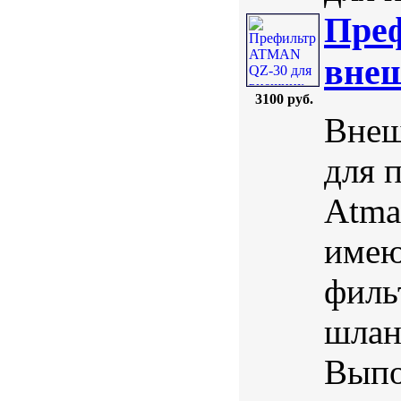
Пре
внеш
3100 руб.
Внеш
для 
Atma
имею
филь
шлан
Выпо