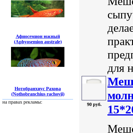
Мешо
сыпу
дела
Афиосемион южный
прак
(Aphyosemion australe)
пред
для н
Мешо
Нотобранхиус Рахова
молн
(Nothobranchius rachovii)
на правах рекламы:
90 руб.
15*2
Мешо