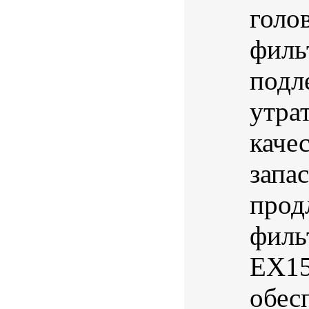
голо
филь
подл
утра
каче
запа
прод
филь
EX15
обес