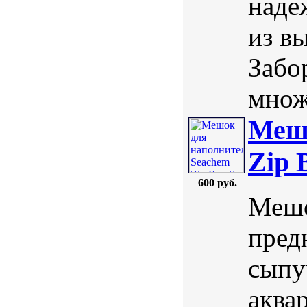
наде
из в
Забо
множ
Мешо
Zip 
600 руб.
Мешо
пред
сыпу
аква