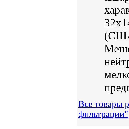
харак
32х1
(США
Мешо
нейт
мелк
предп
Все товары р
фильтрации"