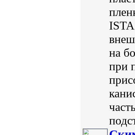
плен
ISTA
внеш
на б
при 
прис
кани
част
подс
Ским