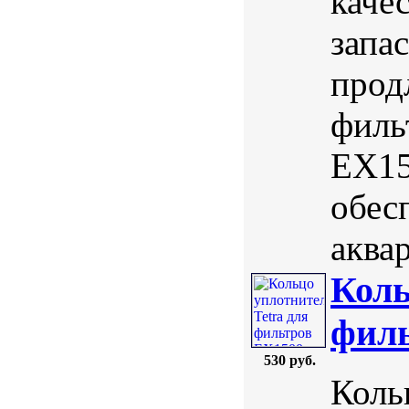
каче
запа
прод
филь
EX15
обес
аква
Коль
филь
530 руб.
Коль