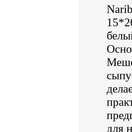
Nari
15*2
белы
Осно
Мешо
сыпу
дела
прак
пред
для н