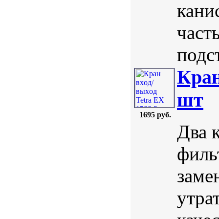
кани
част
подст
Кран
шт
1695 руб.
Два 
филь
заме
утра