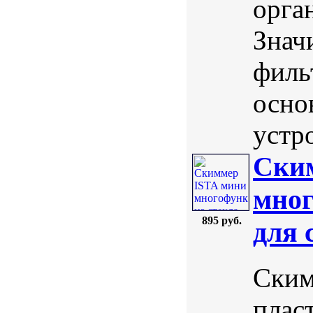
орга
Знач
филь
осно
устро
Ски
мног
895 руб.
для 
Ским
плас