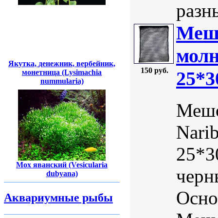
разн
Мешо
молн
Якутка, денежник, вербейник,
150 руб.
25*3
монетница (Lysimachia
nummularia)
Мешо
Nari
25*3
Мох яванский (Vesicularia
черн
dubyana)
Осно
Аквариумные рыбы