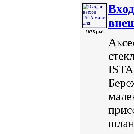
Вxод
внеш
2835 руб.
Аксе
стек
ISTA
Бере
мале
прис
шлан