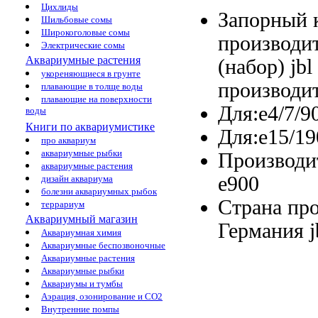
Цихлиды
Запорный 
Шильбовые сомы
Широкоголовые сомы
производи
Электрические сомы
Аквариумные растения
(набор)
jbl
укореняющиеся в грунте
производи
плавающие в толще воды
плавающие на поверхности
Для:e4/7/9
воды
Книги по аквариумистике
Для:e15/1
про аквариум
аквариумные рыбки
Производи
аквариумные растения
e900
дизайн аквариума
болезни аквариумных рыбок
Страна пр
террариум
Аквариумный магазин
Германия
Аквариумная химия
Аквариумные беспозвоночные
Аквариумные растения
Аквариумные рыбки
Аквариумы и тумбы
Аэрация, озонирование и CO2
Внутренние помпы