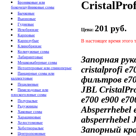
CristalPro
Броняковые или
бокочешуйниковые сомы
Бычковые
Вьюновые
Гудиевые
201 руб.
Цена:
Иглобрюхие
Карповые
В настоящее время этого 
Карпозубые
Клинобрюхие
Кольчужные сомы
Запорная ру
Лабиринтовые
Мешкожаберные сомы
cristalprofi e7
Нотоптеровые или спиноперые
Панцирные сомы или
фильтров
e7
каллихтовые
Пецилиевые
JBL CristalPr
Пимелодовые или
плоскоголовые сомы
e700 e900
e700
Полурылые
Радужницы
Absperrhebel
Хаковые сомы
absperrhebel
Харациновые
Хелостомовые
Запорный кр
Хоботнорылые
Центропомовые