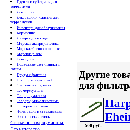
Грунты и субстраты для
террариума
Декорации
Декорации и укрытия для
террариумов
Инвентарь для обслуживания
Кормление
Литература и видео
Морская аквариумистика
Морские беспозвоночные
Морские рыбы
Освещение
Подводные светильники и
лампы
Другие тов
Пруды и фонтаны
Светоарматура Juwel
для фильтр
Системы автодолива
Терморегуляция
Террариумистика
Патр
Террариумные животные
Тестирование воды
Фильтрация и стерилизация
Ehei
Экзотические птицы
Статьи по аквариумистике
1500 руб.
Это интересно...