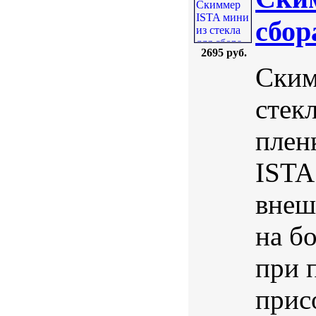
сбор
2695 руб.
Ским
стек
плен
ISTA
внеш
на б
при 
прис