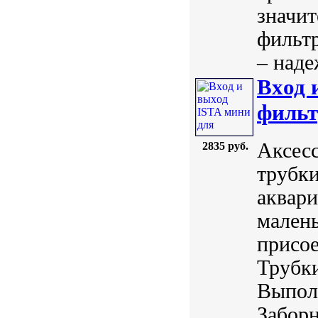
значит
фильтр
– наде
Вxод 
фильт
Аксесс
2835 руб.
трубки
аквари
малень
присое
Трубк
Выполн
Забор