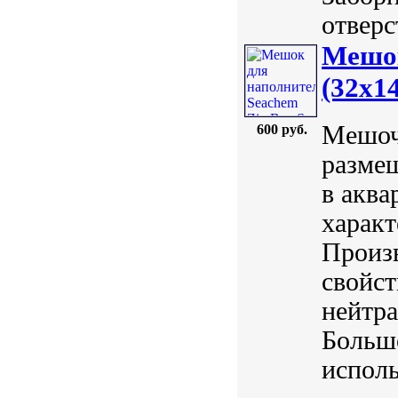
отверст
Мешок
(32x1
Мешоч
600 руб.
разме
в аква
характ
Произ
свойст
нейтра
Большо
исполь