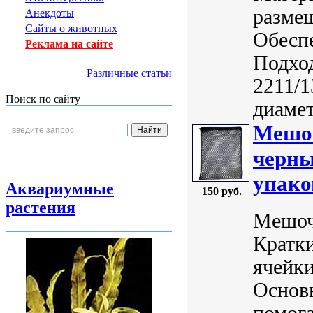
размещ
Анекдоты
Сайты о животных
Обеспе
Реклама на сайте
Подхо
Различные статьи
2211/1
Поиск по сайту
диамет
Мешок
черны
упако
Аквариумные
150 руб.
растения
Мешоче
Кратки
ячейки
Основ
помог