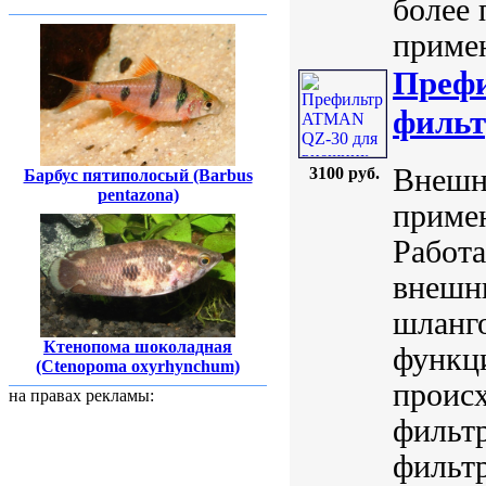
более 
примен
Преф
фильт
Внешн
3100 руб.
Барбус пятиполосый (Barbus
pentazona)
приме
Работа
внешн
шланг
Ктенопома шоколадная
функц
(Ctenopoma oxyrhynchum)
происх
на правах рекламы:
фильт
фильтр