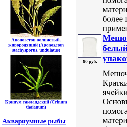
матери
более 
примен
Мешок
Апоногетон волнистый,
живородящий (Aponogeton
белый
stachysporus, undulatus)
упако
90 руб.
Мешоче
Кратки
ячейки
Основ
Кринум таиландский (Crinum
thaianum)
помог
матери
Аквариумные рыбы