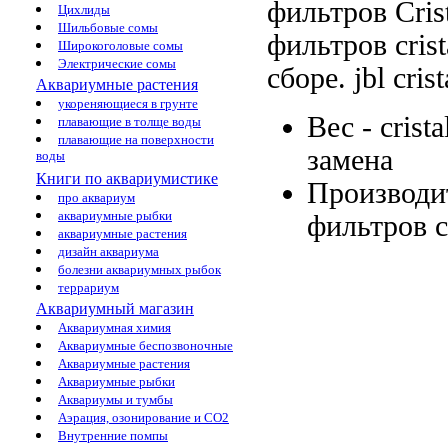
фильтров Cris
Цихлиды
Шильбовые сомы
фильтров crist
Широкоголовые сомы
Электрические сомы
сборе.
jbl cris
Аквариумные растения
укореняющиеся в грунте
Вес -
crist
плавающие в толще воды
плавающие на поверхности
замена
воды
Книги по аквариумистике
Производи
про аквариум
аквариумные рыбки
фильтров cr
аквариумные растения
дизайн аквариума
болезни аквариумных рыбок
террариум
Аквариумный магазин
Аквариумная химия
Аквариумные беспозвоночные
Аквариумные растения
Аквариумные рыбки
Аквариумы и тумбы
Аэрация, озонирование и CO2
Внутренние помпы