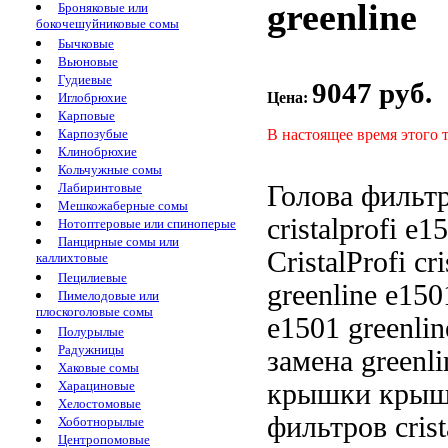
greenline
Броняковые или
бокочешуйниковые сомы
Бычковые
Вьюновые
Гудиевые
9047 руб.
Цена:
Иглобрюхие
Карповые
В настоящее время этого 
Карпозубые
Клинобрюхие
Кольчужные сомы
Голова фильт
Лабиринтовые
Мешкожаберные сомы
cristalprofi e1
Нотоптеровые или спиноперые
Панцирные сомы или
CristalProfi
cr
каллихтовые
Пецилиевые
greenline
e1501
Пимелодовые или
плоскоголовые сомы
e1501 greenli
Полурылые
Радужницы
замена
greenl
Хаковые сомы
крышки
крыш
Харациновые
Хелостомовые
фильтров crist
Хоботнорылые
Центропомовые