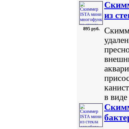
Скимм
из ст
Скимме
895 руб.
удален
пресно
внешни
аквари
присос
канист
в виде
Скимм
бакте