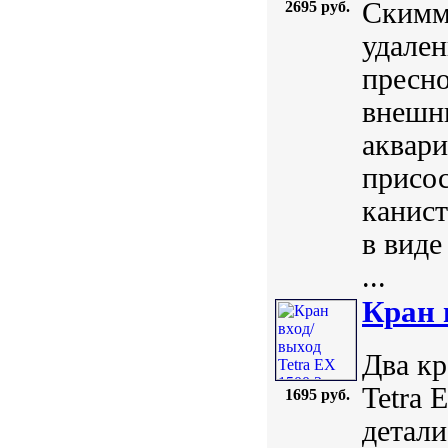
Скимме
2695 руб.
удален
пресно
внешни
аквари
присос
канист
в виде
...
Кран 
Два кр
Tetra 
1695 руб.
детали