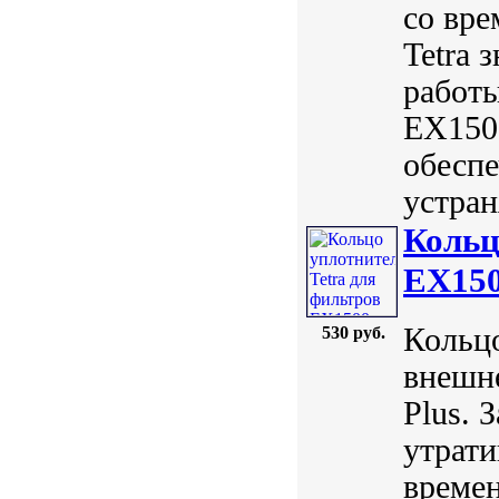
со вре
Tetra 
работы
EX1500
обеспе
устран
Кольц
EX15
Кольцо
530 руб.
внешне
Plus. 
утрати
времен