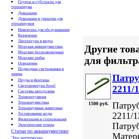
Грунты и субстраты для
террариума
Декорации
Декорации и укрытия для
террариумов
Инвентарь для обслуживания
Кормление
Литература и видео
Другие тов
Морская аквариумистика
Морские беспозвоночные
для фильтр
Морские рыбы
Освещение
Подводные светильники и
лампы
Патру
Пруды и фонтаны
Светоарматура Juwel
2211/
Системы автодолива
Терморегуляция
Террариумистика
Патру
1500 руб.
Террариумные животные
2211/1
Тестирование воды
Фильтрация и стерилизация
Патруб
Экзотические птицы
Статьи по аквариумистике
Матер
Это интересно...