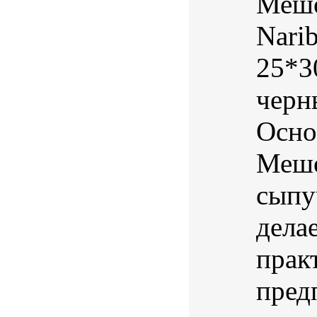
Мешо
Nari
25*3
черн
Осно
Мешо
сыпу
дела
прак
пред