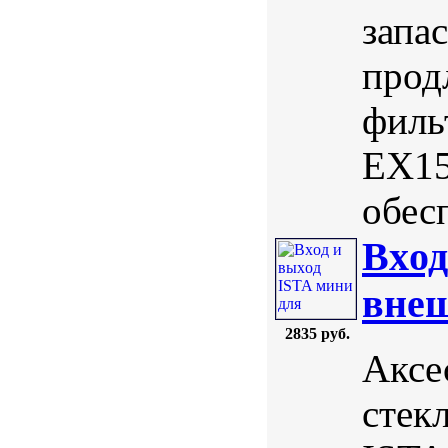
запа
прод
филь
EX15
обес
Вxод
внеш
2835 руб.
Аксе
стек