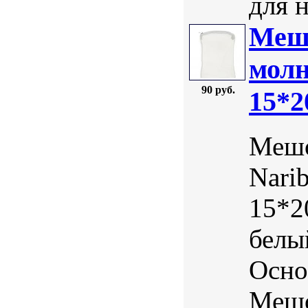
для н
Мешо
молн
90 руб.
15*2
Мешо
Nari
15*2
белы
Осно
Мешо