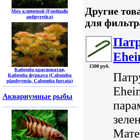
Другие тов
Мох ключевой (Fontinalis
antipyretica)
для фильтр
Патр
Ehei
1500 руб.
Кабомба красноватая,
Патр
Кабомба фурката (Cabomba
piauhyensis, Cabomba furcata)
Ehei
Аквариумные рыбы
пара
зеле
Мате