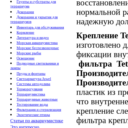
восстановлен
Грунты и субстраты для
террариума
нормальной р
Декорации
Декорации и укрытия для
надежную до
террариумов
Инвентарь для обслуживания
Кормление
Крепление T
Литература и видео
изготовлено 
Морская аквариумистика
Морские беспозвоночные
фиксации вну
Морские рыбы
Освещение
фильтра
Tet
Подводные светильники и
лампы
Производител
Пруды и фонтаны
Светоарматура Juwel
Производите
Системы автодолива
Терморегуляция
пластик
из пр
Террариумистика
что
внутреннег
Террариумные животные
Тестирование воды
крепление сле
Фильтрация и стерилизация
Экзотические птицы
фильтра креп
Статьи по аквариумистике
Это интересно...