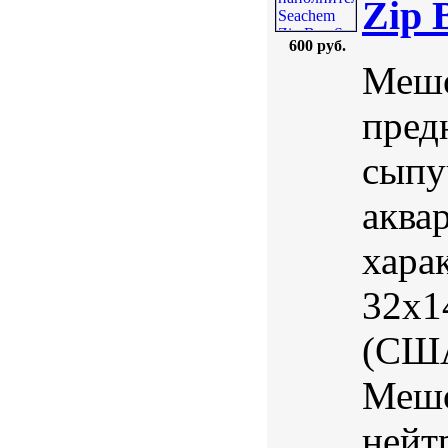
Zip 
600 руб.
Мешо
пред
сыпу
аква
харак
32х1
(США
Мешо
нейт