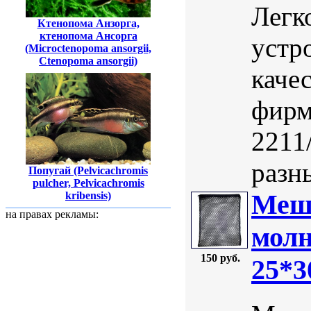
Легк
Ктенопома Анзорга,
ктенопома Ансорга
устр
(Microctenopoma ansorgii,
Ctenopoma ansorgii)
каче
фирм
2211
разн
Попугай (Pelvicachromis
pulcher, Pelvicachromis
Мешо
kribensis)
на правах рекламы:
молн
150 руб.
25*3