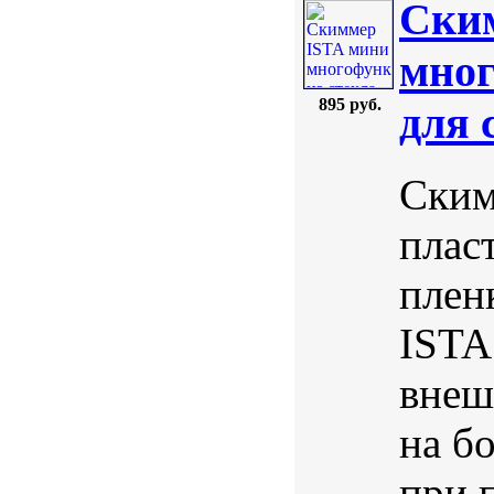
Ски
мног
895 руб.
для 
Ским
плас
плен
ISTA
внеш
на б
при 