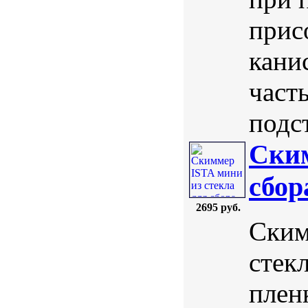
прис
кани
част
подс
Ским
сбор
2695 руб.
Ским
стек
плен