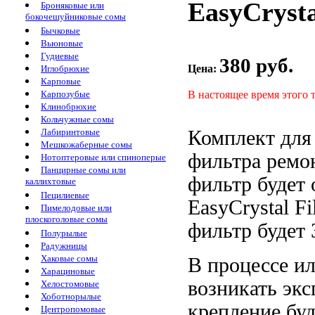
EasyCrysta
Броняковые или
бокочешуйниковые сомы
Бычковые
Вьюновые
Гудиевые
380 руб.
Цена:
Иглобрюхие
Карповые
В настоящее время этого 
Карпозубые
Клинобрюхие
Кольчужные сомы
Комплект дл
Лабиринтовые
Мешкожаберные сомы
фильтра
ремон
Нотоптеровые или спиноперые
Панцирные сомы или
фильтр будет 
каллихтовые
Пецилиевые
EasyCrystal F
Пимелодовые или
плоскоголовые сомы
фильтр будет
Полурылые
Радужницы
Хаковые сомы
В процессе
ил
Харациновые
возникать
экс
Хелостомовые
Хоботнорылые
крепление
буд
Центропомовые