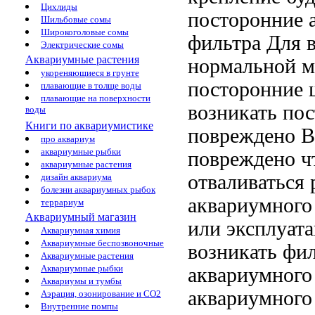
Цихлиды
посторонние
а
Шильбовые сомы
Широкоголовые сомы
фильтра
Для 
Электрические сомы
Аквариумные растения
нормальной
м
укореняющиеся в грунте
посторонние
плавающие в толще воды
плавающие на поверхности
возникать по
воды
Книги по аквариумистике
повреждено В
про аквариум
аквариумные рыбки
повреждено
ч
аквариумные растения
отваливаться
дизайн аквариума
болезни аквариумных рыбок
аквариумног
террариум
Аквариумный магазин
или
эксплуат
Аквариумная химия
Аквариумные беспозвоночные
возникать
фил
Аквариумные растения
Аквариумные рыбки
аквариумного
Аквариумы и тумбы
аквариумного
Аэрация, озонирование и CO2
Внутренние помпы