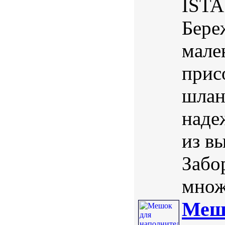
ISTA
Бере
мале
прис
шлан
наде
из в
Забо
множ
Мешо