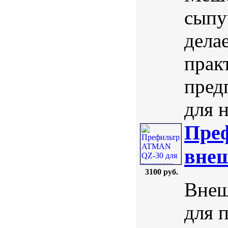
сыпу
дела
прак
пред
для н
Пре
внеш
3100 руб.
Внеш
для 