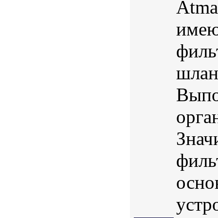
Atma
имею
филь
шлан
Выпо
орга
Знач
филь
осно
устро