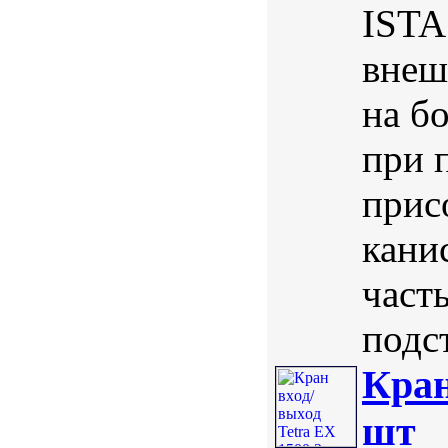
ISTA
внеш
на б
при 
прис
кани
част
подст
Кран
шт