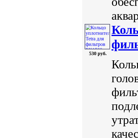
обес
аква
Коль
филь
530 руб.
Коль
голо
филь
подл
утра
каче