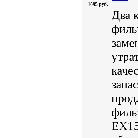
1695 руб.
Два 
филь
заме
утра
каче
запа
прод
филь
EX15