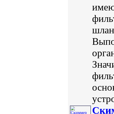
имею
филь
шлан
Выпо
орга
Знач
филь
осно
устро
Ски