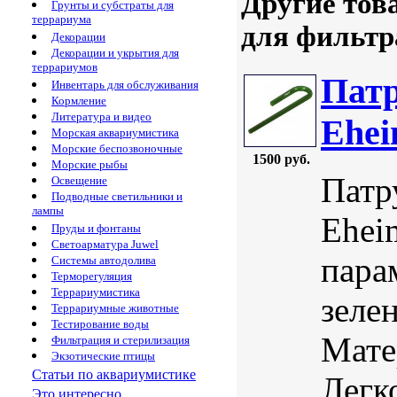
Другие тов
Грунты и субстраты для
террариума
для фильтр
Декорации
Декорации и укрытия для
террариумов
Патр
Инвентарь для обслуживания
Кормление
Литература и видео
Ehei
Морская аквариумистика
Морские беспозвоночные
1500 руб.
Морские рыбы
Патр
Освещение
Подводные светильники и
лампы
Ehei
Пруды и фонтаны
Светоарматура Juwel
пара
Системы автодолива
Терморегуляция
Террариумистика
зеле
Террариумные животные
Тестирование воды
Мате
Фильтрация и стерилизация
Экзотические птицы
Статьи по аквариумистике
Легк
Это интересно...