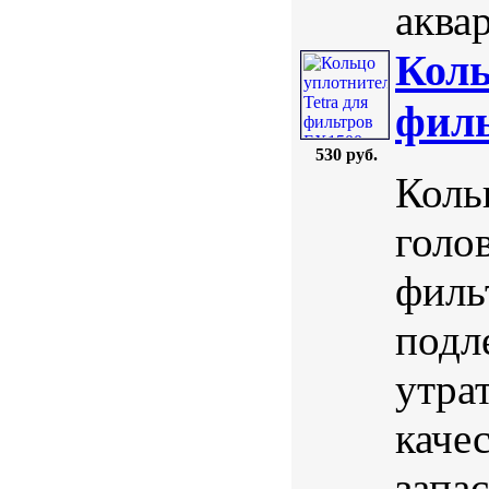
аква
Коль
филь
530 руб.
Коль
голо
филь
подл
утра
каче
запа