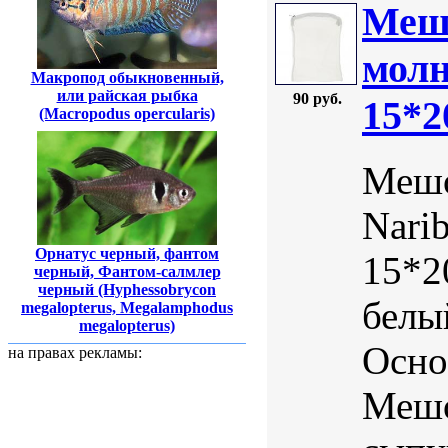
Мешо
молн
Макропод обыкновенный,
или райская рыбка
90 руб.
15*2
(Macropodus opercularis)
Мешо
Nari
Орнатус черный, фантом
15*2
черный, Фантом-салмлер
черный (Hyphessobrycon
белы
megalopterus, Megalamphodus
megalopterus)
Осно
на правах рекламы:
Мешо