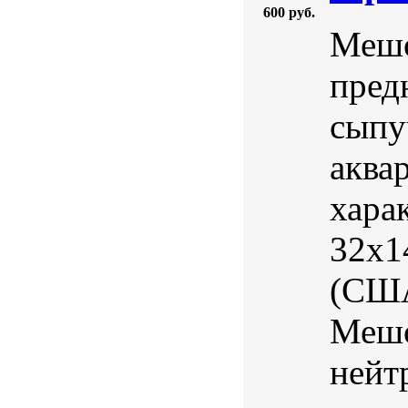
600 руб.
Мешо
пред
сыпу
аква
харак
32х1
(США
Мешо
нейт