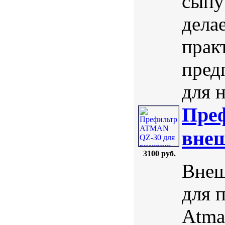
сыпу
дела
прак
пред
для н
Пре
внеш
3100 руб.
Внеш
для 
Atma