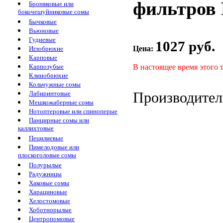
фильтров
Броняковые или
бокочешуйниковые сомы
Бычковые
Вьюновые
Гудиевые
1027 руб.
Цена:
Иглобрюхие
Карповые
В настоящее время этого 
Карпозубые
Клинобрюхие
Кольчужные сомы
Производител
Лабиринтовые
Мешкожаберные сомы
Нотоптеровые или спиноперые
Панцирные сомы или
каллихтовые
Пецилиевые
Пимелодовые или
плоскоголовые сомы
Полурылые
Радужницы
Хаковые сомы
Харациновые
Хелостомовые
Хоботнорылые
Центропомовые