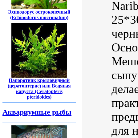
Nari
Эхинодорус остроконечный
25*3
(Echinodorus mucronatum)
черн
Осно
Мешо
сыпу
Папоротник крыловидный
дела
(цератоптерис) или Водяная
капуста (Ceratopteris
pteridoides)
прак
Аквариумные рыбы
пред
для н