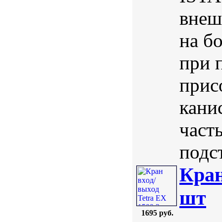
внеш
на б
при 
прис
кани
част
подст
Кран
шт
1695 руб.