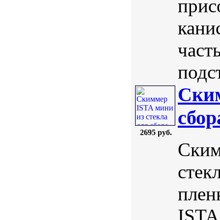
прис
кани
част
подс
Ским
сбор
2695 руб.
Ским
стек
плен
ISTA