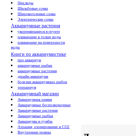
Цихлиды
Шильбовые сомы
Широкоголовые сомы
Электрические сомы
Аквариумные растения
укореняющиеся в грунте
плавающие в толще воды
плавающие на поверхности
воды
Книги по аквариумистике
про аквариум
аквариумные рыбки
аквариумные растения
дизайн аквариума
болезни аквариумных рыбок
террариум
Аквариумный магазин
Аквариумная химия
Аквариумные беспозвоночные
Аквариумные растения
Аквариумные рыбки
Аквариумы и тумбы
Аэрация, озонирование и CO2
Внутренние помпы