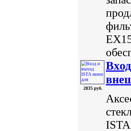
прод
филь
EX15
обес
Вxод
внеш
2835 руб.
Аксе
стек
ISTA