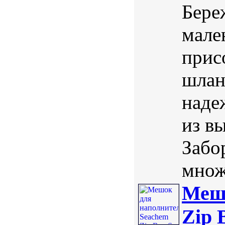
Бере
мале
прис
шлан
наде
из в
Забо
множ
Мешо
Zip 