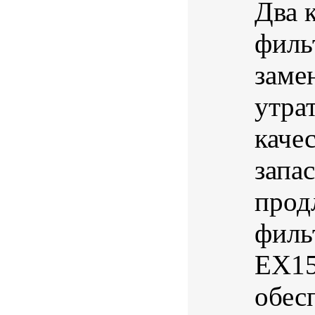
Два 
филь
заме
утра
каче
запа
прод
филь
EX15
обес