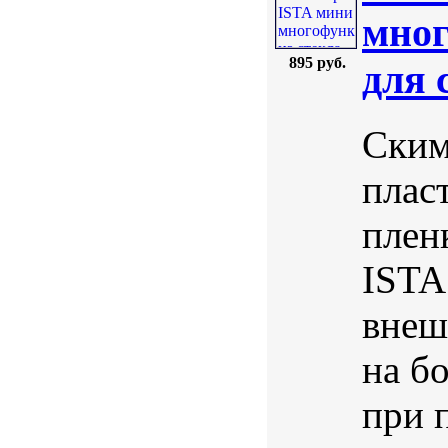
мног
895 руб.
для 
Ским
плас
плен
ISTA
внеш
на б
при 