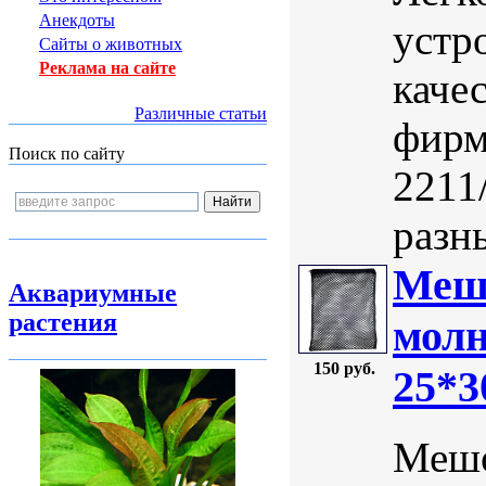
Анекдоты
устр
Сайты о животных
Реклама на сайте
каче
Различные статьи
фирм
Поиск по сайту
2211
разн
Мешо
Аквариумные
растения
молн
150 руб.
25*3
Мешо