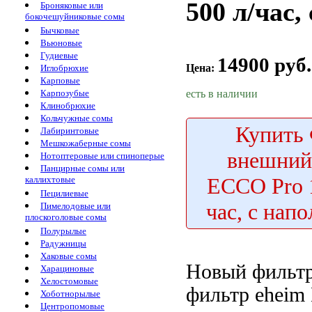
500 л/час
Броняковые или
бокочешуйниковые сомы
Бычковые
Вьюновые
Гудиевые
14900 руб.
Цена:
Иглобрюхие
Карповые
есть в наличии
Карпозубые
Клинобрюхие
Кольчужные сомы
Купить
Лабиринтовые
Мешкожаберные сомы
внешни
Нотоптеровые или спиноперые
Панцирные сомы или
ECCO Pro 1
каллихтовые
Пецилиевые
час, с нап
Пимелодовые или
плоскоголовые сомы
Полурылые
Радужницы
Хаковые сомы
Новый фильт
Харациновые
Хелостомовые
фильтр eheim
Хоботнорылые
Центропомовые