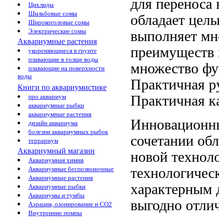
для переноса
Цихлиды
Шильбовые сомы
обладает цел
Широкоголовые сомы
Электрические сомы
выполняет мн
Аквариумные растения
преимуществ
укореняющиеся в грунте
плавающие в толще воды
множество ф
плавающие на поверхности
воды
Практичная р
Книги по аквариумистике
Практичная
ка
про аквариум
аквариумные рыбки
аквариумные растения
Инновационн
дизайн аквариума
болезни аквариумных рыбок
сочетании
обл
террариум
Аквариумный магазин
новой технол
Аквариумная химия
технологичес
Аквариумные беспозвоночные
Аквариумные растения
характерным
Аквариумные рыбки
Аквариумы и тумбы
выгодно отл
Аэрация, озонирование и CO2
Внутренние помпы