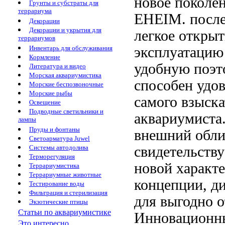
новое поколе
Грунты и субстраты для
террариума
EHEIM.
после
Декорации
Декорации и укрытия для
легкое откры
террариумов
эксплуатацию
Инвентарь для обслуживания
Кормление
удобную
поэт
Литература и видео
Морская аквариумистика
способен удо
Морские беспозвоночные
Морские рыбы
самого взыск
Освещение
Подводные светильники и
аквариумиста
лампы
Пруды и фонтаны
внешний обл
Светоарматура Juwel
свидетельств
Системы автодолива
Терморегуляция
новой
характ
Террариумистика
Террариумные животные
концепции,
д
Тестирование воды
Фильтрация и стерилизация
для
выгодно о
Экзотические птицы
Статьи по аквариумистике
Инновационны
Это интересно...