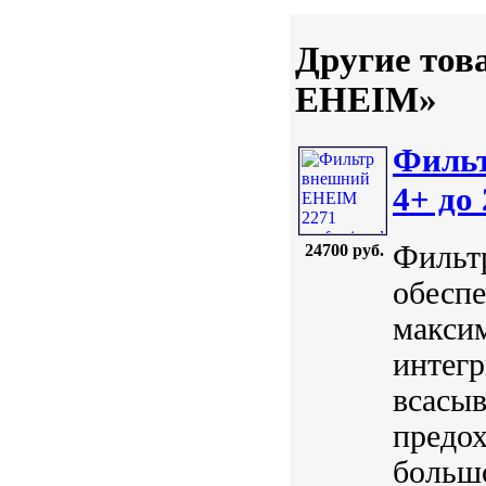
Другие тов
EHEIM»
Фильт
4+ до
Фильтр
24700 руб.
обесп
максим
интег
всасы
предох
большо