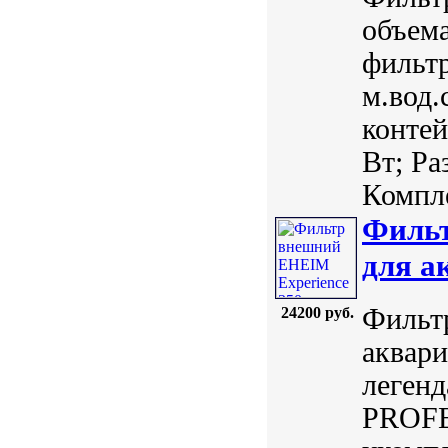
объема
фильтр
м.вод.
контей
Вт; Ра
Компле
Фильт
для а
Фильт
24200 руб.
аквари
легенд
PROFE