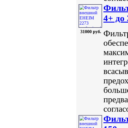
Фильт
4+ до
Фильтр
31000 руб.
обесп
максим
интег
всасы
предох
большо
предва
соглас
Фильт