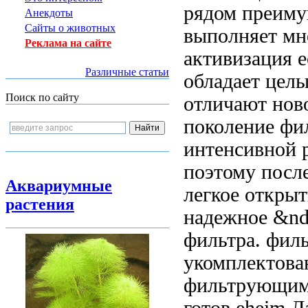
рядом преиму
Анекдоты
Сайты о животных
выполняет м
Реклама на сайте
активизация
e
Различные статьи
обладает цел
Поиск по сайту
отличают нов
поколение фи
интенсивной 
поэтому
после
Аквариумные
легкое откры
растения
надежное
&nd
фильтра.
филь
укомплектов
фильтрующим
готов
eheim Д