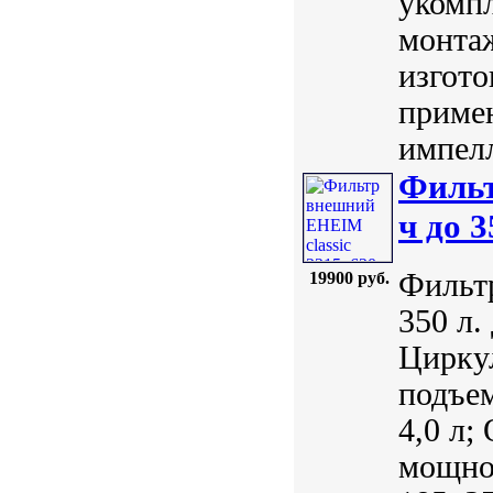
укомп
монтаж
изгото
приме
импелл
Фильт
ч до 3
Фильтр
19900 руб.
350 л.
Циркул
подъем
4,0 л;
мощнос