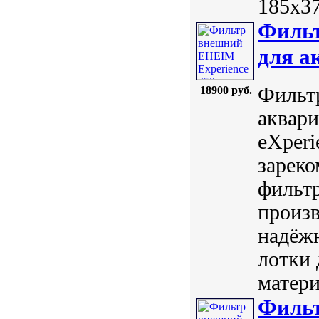
185х37
Фильт
для а
Фильтр
18900 руб.
аквари
eXperi
зареко
фильтр
произв
надёж
лотки
матери
Фильт