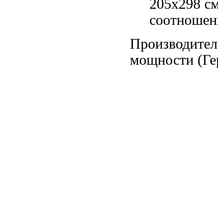
205x298 с
соотношен
Производите
мощности
(Ге