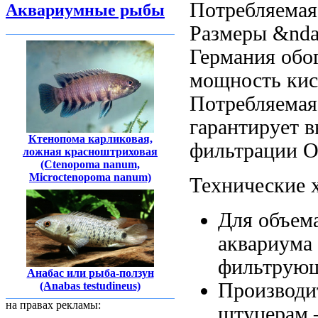
Потребляемая
Аквариумные рыбы
Размеры &nda
Германия
обо
мощность
кис
Потребляемая
гарантирует 
Ктенопома карликовая,
фильтрации
О
ложная красноштриховая
(Ctenopoma nanum,
Microctenopoma nanum)
Технические 
Для объем
аквариума
фильтрующ
Анабас или рыба-ползун
Производи
(Anabas testudineus)
на правах рекламы:
штуцерам