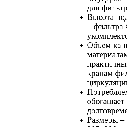
для фильт
Высота по
–
фильтра 
укомплект
Объем ка
материала
практичн
кранам фи
циркуляци
Потребляе
обогащает
долговрем
Размеры –