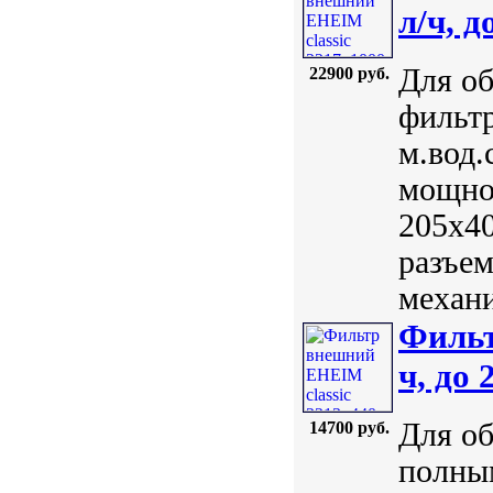
л/ч, д
Для об
22900 руб.
фильтр
м.вод.
мощнос
205х4
разъе
механи
Фильт
ч, до
Для об
14700 руб.
полны