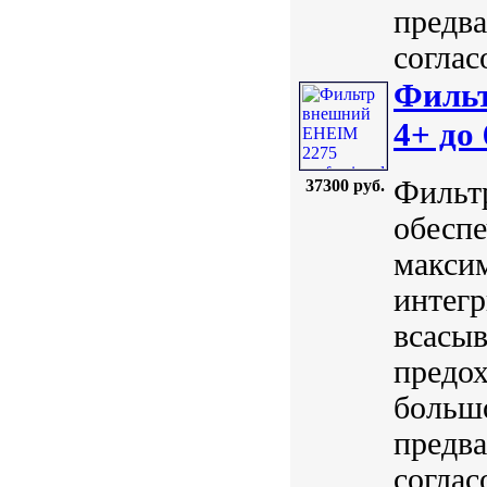
предва
соглас
Фильт
4+ до
Фильтр
37300 руб.
обесп
максим
интег
всасы
предох
большо
предва
соглас