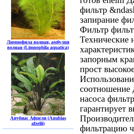
фильтр &ndas
запирание фи
Фильтр
фильт
Технические
н
Лимнофила водная, амбулия
характеристи
водная (Limnophila aquatica)
запорным кр
прост
высокое
Использовани
соотношение
насоса
фильтр
гарантирует в
Производител
Анубиас Афцели (Anubias
afzelii)
фильтрацию
ч