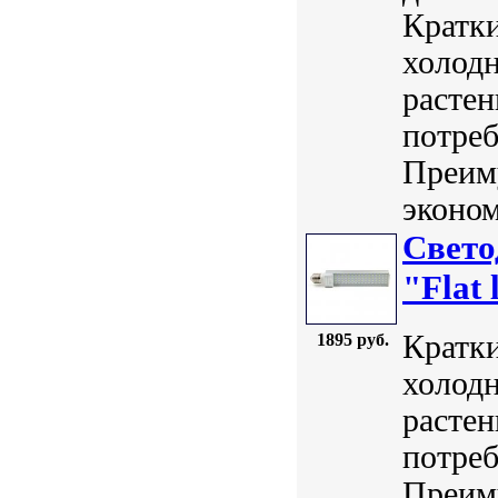
Кратки
холодн
расте
потреб
Преим
эконом
Свет
"Flat 
Кратки
1895 руб.
холодн
расте
потреб
Преим