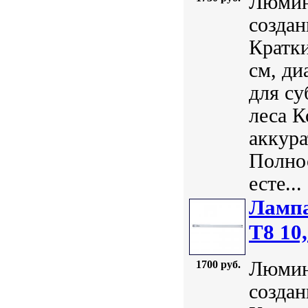
Люмин
создан
Кратки
см, ди
для су
леса К
аккура
Полно
есте...
Лампа
Т8 10
Люмин
1700 руб.
создан