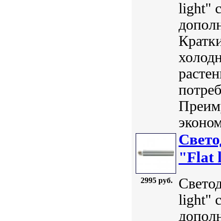
light"
дополн
Кратки
холодн
расте
потреб
Преим
эконом
Свет
"Flat 
Свето
2995 руб.
light"
дополн