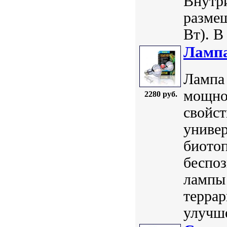
Внутр
размещ
Вт). В
Лампа
Лампа 
мощнос
2280 руб.
свойст
универ
биотоп
беспо
лампы 
терра
улучше