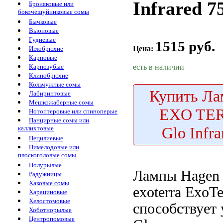
Infrared 7
Броняковые или
бокочешуйниковые сомы
Бычковые
Вьюновые
Гудиевые
1515 руб.
Цена:
Иглобрюхие
Карповые
есть в наличии
Карпозубые
Клинобрюхие
Кольчужные сомы
Купить
Ла
Лабиринтовые
Мешкожаберные сомы
EXO TER
Нотоптеровые или спиноперые
Панцирные сомы или
Glo Infr
каллихтовые
Пецилиевые
Пимелодовые или
плоскоголовые сомы
Полурылые
Лампы Hage
Радужницы
Хаковые сомы
exoterra
ExoTe
Харациновые
Хелостомовые
способствует
Хоботнорылые
Центропомовые