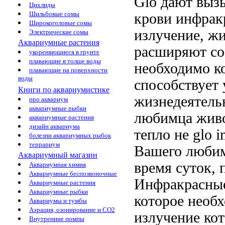
Glo дают
выз
Цихлиды
Шильбовые сомы
крови
инфрак
Широкоголовые сомы
излучение,
жи
Электрические сомы
Аквариумные растения
расширяют с
укореняющиеся в грунте
плавающие в толще воды
необходимо
к
плавающие на поверхности
воды
способствует
Книги по аквариумистике
жизнедеятель
про аквариум
аквариумные рыбки
любимца
живо
аквариумные растения
дизайн аквариума
тепло не
glo i
болезни аквариумных рыбок
террариум
Вашего люби
Аквариумный магазин
время суток,
Аквариумная химия
Аквариумные беспозвоночные
Инфракрасны
Аквариумные растения
Аквариумные рыбки
которое необ
Аквариумы и тумбы
Аэрация, озонирование и CO2
излучение ко
Внутренние помпы