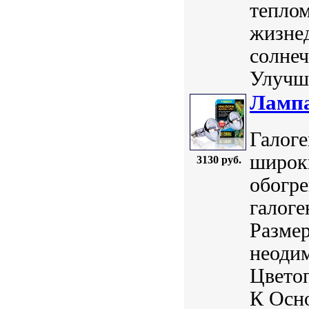
тепло
жизне
солнеч
Улучша
Лампа
Галог
широк
3130 руб.
обогре
галоге
Размер
неодим
Цветоп
К Осно