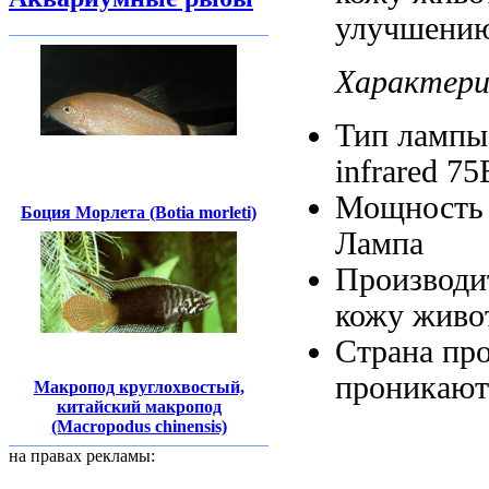
улучшению
Характер
Тип ламп
infrared 75
Мощность
Боция Морлета (Botia morleti)
Лампа
Производи
кожу живо
Страна пр
проникают
Макропод круглохвостый,
китайский макропод
(Macropodus chinensis)
на правах рекламы: