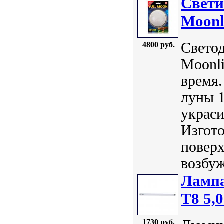
Свети
Moonl
Свето
4800 руб.
Moonli
время.
луны 1
украси
Изгото
поверх
возбуж
Лампа
Т8 5,
1730 руб.