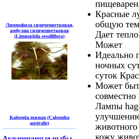
пищеварен
Красные л
общую тем
Лимнофила сидячецветковая,
амбулия сидячецветковая
Дает тепло
(Limnophila sessiliflora)
Может
Идеально 
ночных
су
суток Кра
Может бы
совместно
Лампы hage
улучшени
Кабомба южная (Cabomba
australis)
животного
кожу живо
Аквариумные рыбы