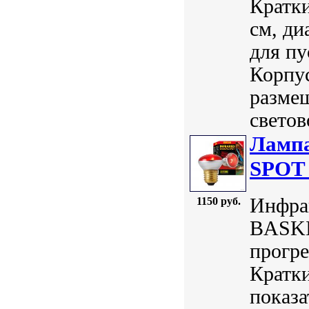
Кратки
см, ди
для пу
Корпус
разме
светов
Ламп
SPOT 
Инфра
1150 руб.
BASKI
прогр
Кратки
показа