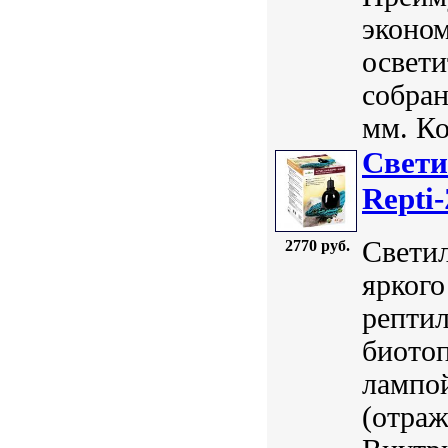
эконом
освети
собран
мм. Ко
Свети
Repti
Светил
2770 руб.
яркого
репти
биото
лампо
(отраж