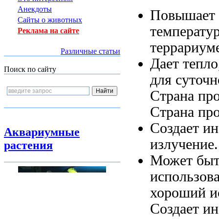
Анекдоты
Повышает
Сайты о животных
температу
Реклама на сайте
террариум
Различные статьи
Дает тепло
Поиск по сайту
для
суточн
Страна пр
Страна пр
Создает и
Аквариумные
излучение
растения
Может бы
использов
хороший и
Создает и