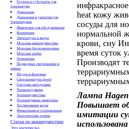
Грунты и субстраты для
инфракрасное
террариума
Декорации
heat
кожу жив
Декорации и укрытия для
сосуды
для н
террариумов
Инвентарь для обслуживания
нормальной ж
Кормление
Литература и видео
крови,
сну Ин
Морская аквариумистика
Морские беспозвоночные
время суток
у
Морские рыбы
Освещение
Производят т
Подводные светильники и
лампы
террариумны
Пруды и фонтаны
террариумных
Светоарматура Juwel
Системы автодолива
Терморегуляция
Лампа Hage
Террариумистика
Террариумные животные
Повышает о
Тестирование воды
Фильтрация и стерилизация
имитации су
Экзотические птицы
использована
Статьи по аквариумистике
Это интересно...