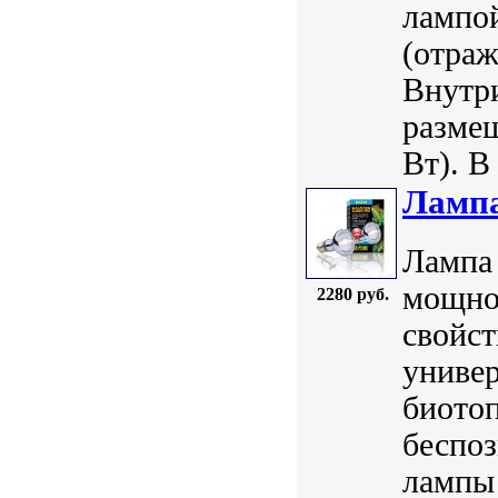
лампо
(отраж
Внутр
размещ
Вт). В
Лампа
Лампа 
мощнос
2280 руб.
свойст
универ
биотоп
беспо
лампы 