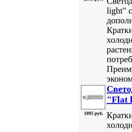
Свето
light"
дополн
Кратки
холодн
расте
потреб
Преим
эконом
Свет
"Flat 
Кратки
1895 руб.
холодн