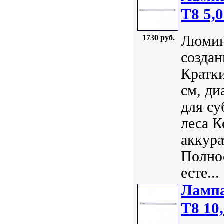
Т8 5,
Люмин
1730 руб.
создан
Кратки
см, ди
для су
леса К
аккура
Полно
есте...
Лампа
Т8 10