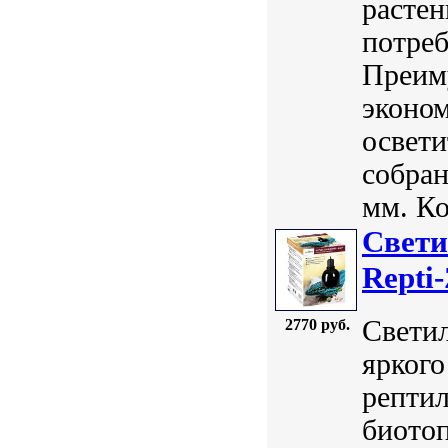
расте
потреб
Преим
эконом
освети
собран
мм. Ко
Свети
Repti
Светил
2770 руб.
яркого
репти
биото