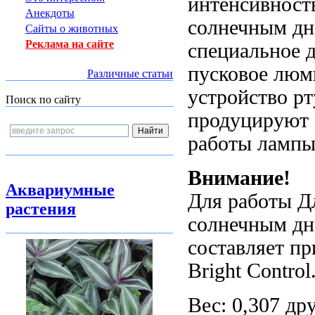
интенсивност
Анекдоты
солнечным д
Сайты о животных
Реклама на сайте
специальное
д
пусковое
люми
Различные статьи
устройство
рт
Поиск по сайту
продуцируют
работы лампы
Внимание!
Аквариумные
Для работы
Д
растения
солнечным дн
составляет п
Bright Control
Вес: 0,307
др