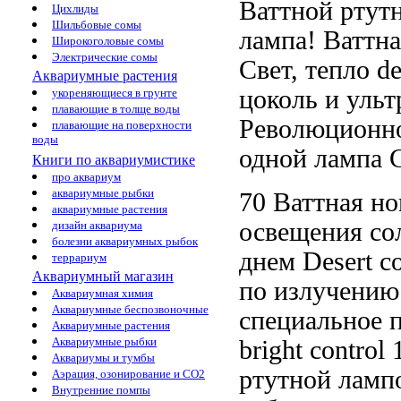
Ваттной ртут
Цихлиды
Шильбовые сомы
лампа!
Ваттна
Широкоголовые сомы
Электрические сомы
Свет, тепло
de
Аквариумные растения
цоколь
и ульт
укореняющиеся в грунте
плавающие в толще воды
Революционно
плавающие на поверхности
воды
одной
лампа 
Книги по аквариумистике
про аквариум
аквариумные рыбки
70 Ваттная
но
аквариумные растения
освещения с
дизайн аквариума
болезни аквариумных рыбок
днем
Desert с
террариум
Аквариумный магазин
по излучени
Аквариумная химия
Аквариумные беспозвоночные
специальное 
Аквариумные растения
Аквариумные рыбки
bright control
1
Аквариумы и тумбы
ртутной ламп
Аэрация, озонирование и CO2
Внутренние помпы