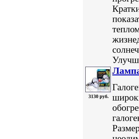
Кратки
показа
тепло
жизне
солнеч
Улучша
Лампа
Галог
широк
3130 руб.
обогре
галоге
Размер
неодим