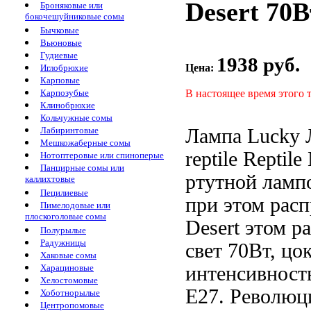
Desert 70В
Броняковые или
бокочешуйниковые сомы
Бычковые
Вьюновые
Гудиевые
1938 руб.
Цена:
Иглобрюхие
Карповые
В настоящее время этого 
Карпозубые
Клинобрюхие
Кольчужные сомы
Лампа Lucky
Лабиринтовые
Мешкожаберные сомы
reptile
Reptil
Нотоптеровые или спиноперые
Панцирные сомы или
ртутной ламп
каллихтовые
Пецилиевые
при этом расп
Пимелодовые или
плоскоголовые сомы
Desert
этом р
Полурылые
Радужницы
свет
70Вт, цо
Хаковые сомы
интенсивност
Харациновые
Хелостомовые
Е27. Револю
Хоботнорылые
Центропомовые