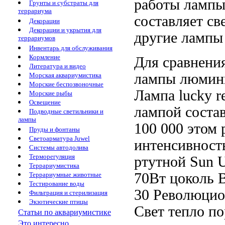
работы ламп
Грунты и субстраты для
террариума
составляет
св
Декорации
Декорации и укрытия для
другие лампы
террариумов
Инвентарь для обслуживания
Кормление
Для сравнени
Литература и видео
лампы люмин
Морская аквариумистика
Морские беспозвоночные
Лампа lucky re
Морские рыбы
Освещение
лампой
соста
Подводные светильники и
лампы
100 000
этом 
Пруды и фонтаны
Светоарматура Juwel
интенсивност
Системы автодолива
Терморегуляция
ртутной
Sun 
Террариумистика
70Вт цоколь
В
Террариумные животные
Тестирование воды
30
Революцио
Фильтрация и стерилизация
Экзотические птицы
Свет тепло
по
Статьи по аквариумистике
Это интересно...