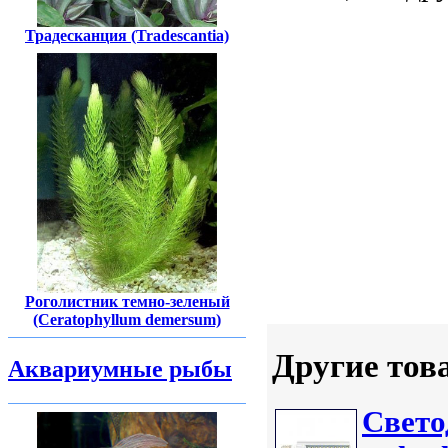
Традесканция (Tradescantia)
Роголистник темно-зеленый
(Ceratophyllum demersum)
Другие тов
Аквариумные рыбы
Свет