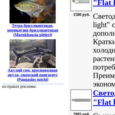
"Flat 
Свето
1580 руб.
light"
Тетра бриллиантовая,
моенкаузия бриллиантовая
дополн
(Moenkhausia pittieri)
Кратки
холодн
расте
потреб
Акулий сом, пресноводная
Преим
акула, сиамский пангасиус
(Pangasius sutchi)
эконом
на правах рекламы:
Свет
"Flat 
2995 руб.