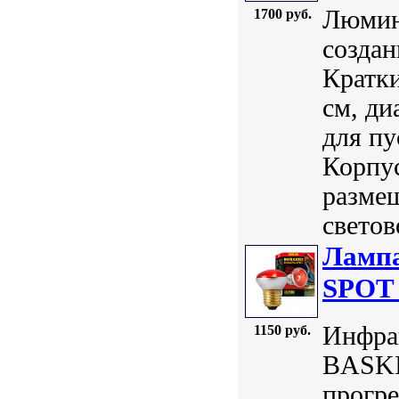
Люмин
1700 руб.
создан
Кратки
см, ди
для пу
Корпус
разме
светов
Ламп
SPOT 
Инфра
1150 руб.
BASKI
прогр