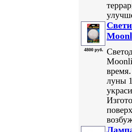
терра
улучше
Свети
Moonl
Свето
4800 руб.
Moonli
время.
луны 1
украси
Изгото
поверх
возбуж
Лампа