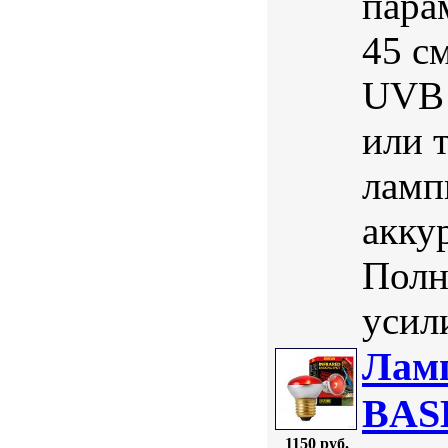
пара
45 с
UVB 
или 
ламп
акку
Полн
усили
Лам
BAS
1150 руб.