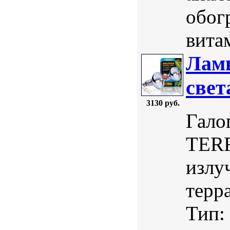
обог
витам
Лам
свет
3130 руб.
Гало
TERR
излу
терр
Тип: