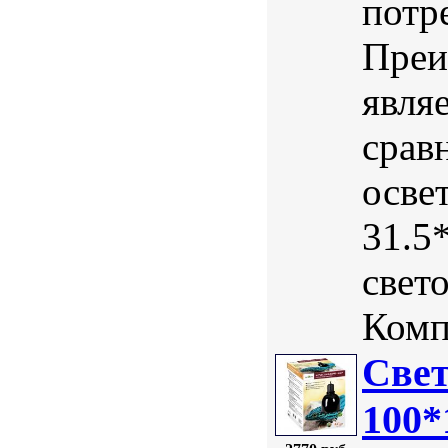
потр
Преи
явля
срав
осве
31.5
свет
Комп
Свет
100*