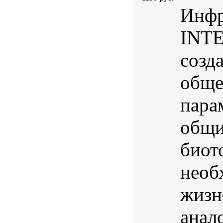
Инфр
INTE
созд
обще
пара
общи
биот
необ
жизн
анал