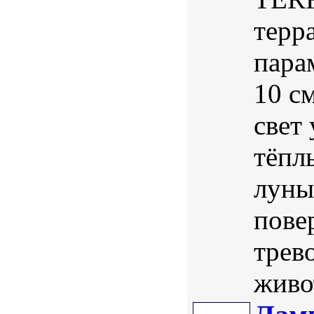
терр
пара
10 с
свет
тёпл
луны
пове
трев
живо