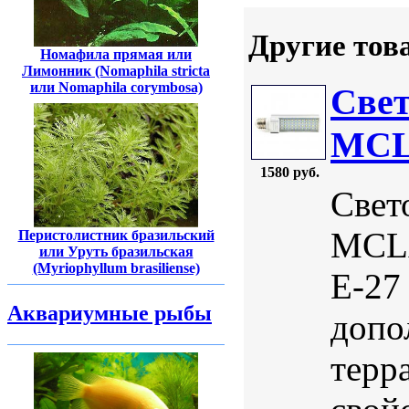
Другие тов
Номафила прямая или
Лимонник (Nomaphila stricta
или Nomaphila corymbosa)
Свет
MCLA
1580 руб.
Свет
MCLA
Перистолистник бразильский
или Уруть бразильская
(Myriophyllum brasiliense)
Е-27
Аквариумные рыбы
допо
терр