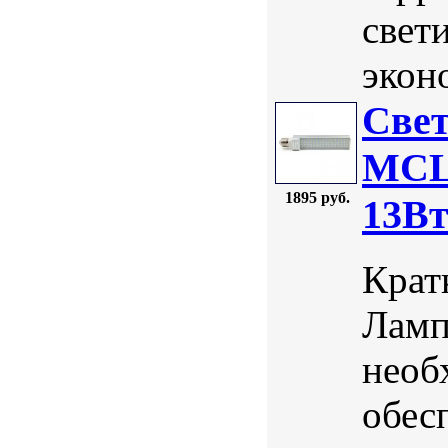
свет
экон
Свет
MCLA
1895 руб.
13В
Крат
Ламп
необ
обес