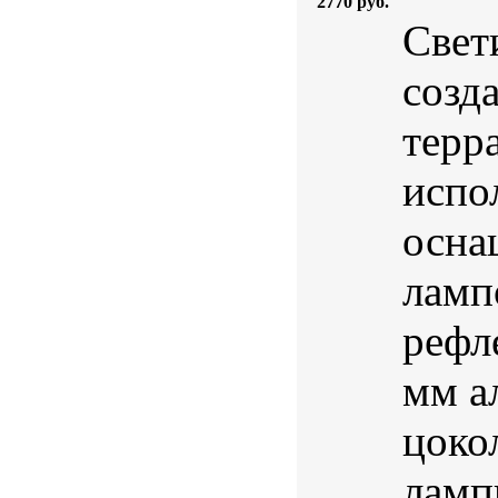
2770 руб.
Свет
созд
терр
испо
осна
ламп
рефле
мм а
цоко
ламп