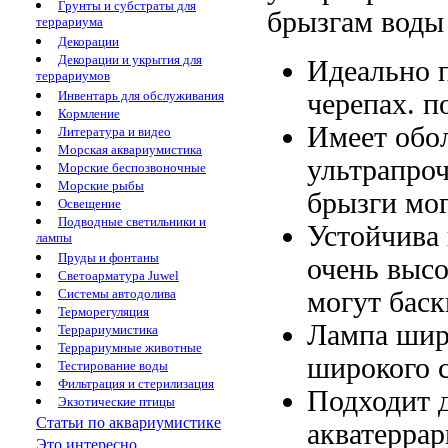
Грунты и субстраты для
брызгам воды
террариума
Декорации
Декорации и укрытия для
Идеально 
террариумов
черепах.
п
Инвентарь для обслуживания
Кормление
Имеет обо
Литература и видео
Морская аквариумистика
ультрапро
Морские беспозвоночные
Морские рыбы
брызги мо
Освещение
Подводные светильники и
Устойчива
лампы
Пруды и фонтаны
очень выс
Светоарматура Juwel
могут
баск
Системы автодолива
Терморегуляция
Лампа ши
Террариумистика
Террариумные животные
широкого 
Тестирование воды
Фильтрация и стерилизация
Подходит 
Экзотические птицы
Статьи по аквариумистике
акватерра
Это интересно...