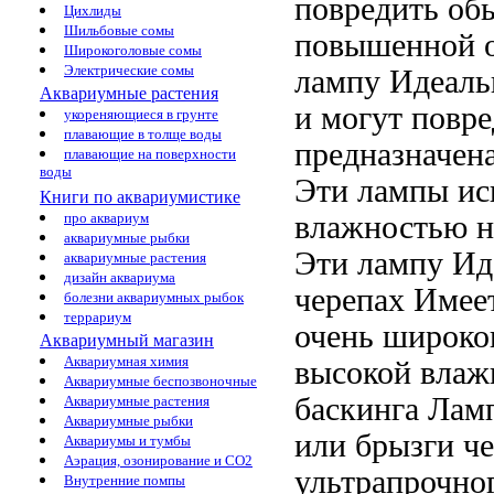
повредить об
Цихлиды
Шильбовые сомы
повышенной
Широкоголовые сомы
Электрические сомы
лампу Идеаль
Аквариумные растения
и
могут повр
укореняющиеся в грунте
плавающие в толще воды
предназначен
плавающие на поверхности
воды
Эти лампы ис
Книги по аквариумистике
влажностью
н
про аквариум
аквариумные рыбки
Эти
лампу Ид
аквариумные растения
дизайн аквариума
черепах Имее
болезни аквариумных рыбок
террариум
очень
широког
Аквариумный магазин
Аквариумная химия
высокой вла
Аквариумные беспозвоночные
баскинга Лам
Аквариумные растения
Аквариумные рыбки
или брызги
ч
Аквариумы и тумбы
Аэрация, озонирование и CO2
ультрапрочног
Внутренние помпы