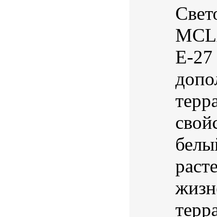
Свет
MCLA
Е-27
допо
терр
свой
белы
раст
жизн
терр