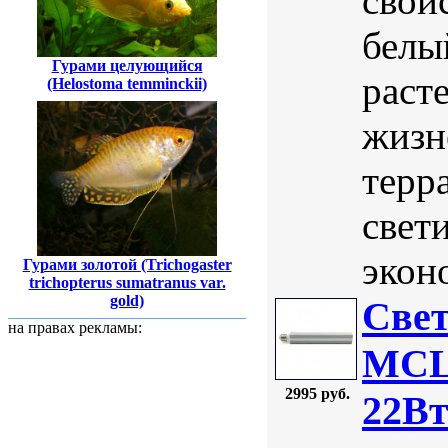
свой
белы
Гурами целующийся
раст
(Helostoma temminckii)
жизн
терр
свет
экон
Гурами золотой (Trichogaster
trichopterus sumatranus var.
gold)
Свет
на правах рекламы:
MCLA
2995 руб.
22В