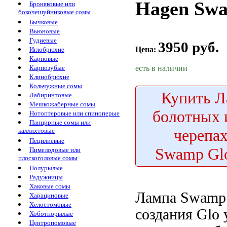
Hagen Swa
Броняковые или
бокочешуйниковые сомы
Бычковые
Вьюновые
Гудиевые
3950 руб.
Цена:
Иглобрюхие
Карповые
есть в наличии
Карпозубые
Клинобрюхие
Кольчужные сомы
Купить
Л
Лабиринтовые
Мешкожаберные сомы
болотных 
Нотоптеровые или спиноперые
Панцирные сомы или
черепа
каллихтовые
Пецилиевые
Swamp Glo
Пимелодовые или
плоскоголовые сомы
Полурылые
Радужницы
Хаковые сомы
Лампа Swam
Харациновые
Хелостомовые
создания
Glo 
Хоботнорылые
Центропомовые