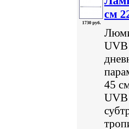
Ламп
см 2
1730 руб.
Люми
UVB 
днев
пара
45 с
UVB 
субт
троп