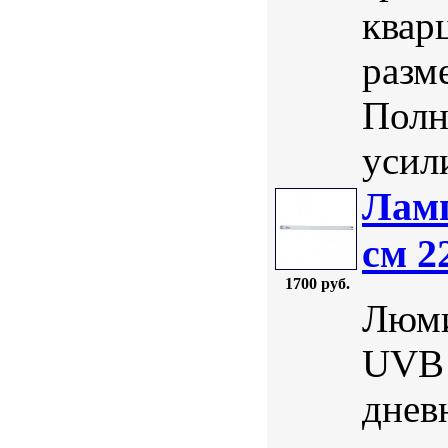
квар
разм
Полн
усили
Ламп
см 2
1700 руб.
Люми
UVB 
днев