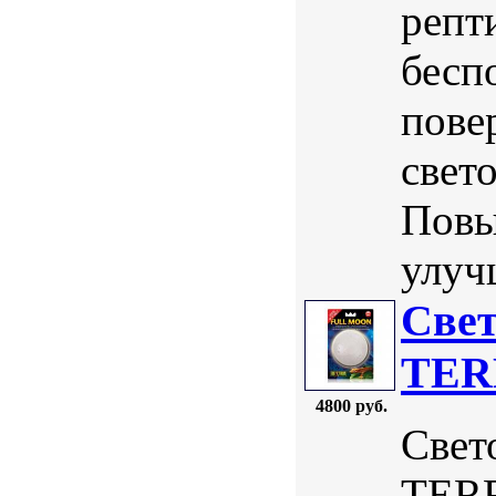
репт
бесп
пове
свет
Повы
улуч
Свет
TERR
4800 руб.
Свет
TERR