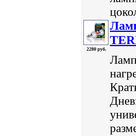
цокол
Ламп
TER
2280 руб.
Ламп
нагр
Крат
Днев
унив
разм