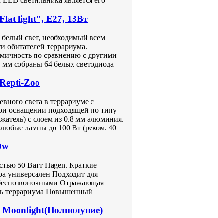
 LED светильника является его
t light", Е27, 13Вт
 белый свет, необходимый всем
и обитателей террариума.
омичность по сравнению с другими
 мм собраны 64 белых светодиода
Repti-Zoo
евного света в террариуме с
при оснащении подходящей по типу
жатель) с слоем из 0.8 мм алюминия.
любые лампы до 100 Вт (реком. 40
0w
стью 50 Ватт Hagen. Краткие
ра универсален Подходит для
и беспозвоночными Отражающая
трь террариума Повышенный
Moonlight(Полнолуние)