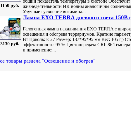
общий показатель температуры в биотопе Обеспечит
1150 руб.
жизнедеятельности ИК-волны аналогичны солнечным 
Улучшает усвоение витамина...
Лампа EXO TERRA дневного света 150Вт
Галогенная лампа накаливания EXO TERRA с широк
освещения и обогрева террариумов. Краткие парамет
Вт Цоколь: Е 27 Размер: 137*95*95 мм Вес: 105 гр С
3130 руб.
эффективность: 95 % Цветопередача CRI: 86 Темпер
и применение:...
се товары раздела "Освещение и обогрев"