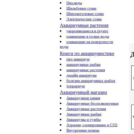
Цихлиды
Шильбовые сомы
Широкоголовые сомы
Электрические сомы
Аквариумные растения
укореняющиеся в грунте
плавающие в толще воды
плавающие на поверхности
воды
Д
Книги по аквариумистике
про аквариум
аквариумные рыбки
аквариумные растения
дизайн аквариума
болезни аквариумных рыбок
террариум
Аквариумный магазин
Аквариумная химия
Аквариумные беспозвоночные
Аквариумные растения
Аквариумные рыбки
Аквариумы и тумбы
Аэрация, озонирование и CO2
Внутренние помпы