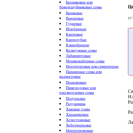
Броняковые или
Ц
бокочешуйниковые сомы
Бычковые
ес
Вьюновые
Гудиевые
Иглобрюхие
Карповые
Карпозубые
Клинобрюхие
Кольчужные сомы
Лабиринтовые
Мешкожаберные сомы
Нотоптеровые или спиноперые
Панцирные сомы или
каллихтовые
Пецилиевые
Пимелодовые или
Св
плоскоголовые сомы
H
Полурылые
Ра
Радужницы
Хаковые сомы
Ра
Харациновые
Хелостомовые
Л
Хоботнорылые
Центропомовые