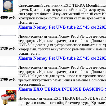
Светодиодный светильник EXO TERRA Moonlight для
время. Краткие параметры и свойства: Диаметр луны
свет украсит биотоп Излучает мягкий тёплый свет И
4800 руб.
кратерной поверхностью Мягкий свет не тревожит и
Помогает ...
Лампа Nomoy Pet UVB tube 2.5*45 см 220В
Люминесцентная лампа Nomoy Pet UVB tube для созда
террариуме. Краткие параметры и свойства: Длина ла
UVB 5.0 идеален для субтропического климата или т
1730 руб.
кварцевый, требует аккуратного размещения и заме
усилит есте...
Лампа Nomoy Pet UVB tube 2.5*45 см 220В
Люминесцентная лампа Nomoy Pet UVB tube для созда
террариуме. Краткие параметры и свойства: Длина ла
UVB 10.0 идеален для пустынного или тропического
1700 руб.
требует аккуратного размещения и замены Полноспе
естественный ...
Лампа EXO TERRA INTENSE BASKING S
Инфракрасная лампа EXO TERRA INTENSE BASKING
прогрева и повышения общей температуры. Краткие 