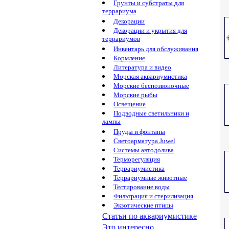
Грунты и субстраты для
террариума
Декорации
Декорации и укрытия для
террариумов
Инвентарь для обслуживания
Кормление
Литература и видео
Морская аквариумистика
Морские беспозвоночные
Морские рыбы
Освещение
Подводные светильники и
лампы
Пруды и фонтаны
Светоарматура Juwel
Системы автодолива
Терморегуляция
Террариумистика
Террариумные животные
Тестирование воды
Фильтрация и стерилизация
Экзотические птицы
Статьи по аквариумистике
Это интересно...