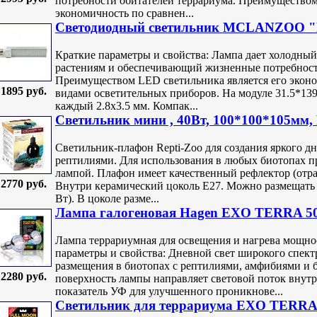
потребности обитателей террариума. Преимуществом
экономичность по сравнен...
Светодиодный светильник MCLANZOO "Fla
Краткие параметры и свойства: Лампа дает холодный
растениям и обеспечивающий жизненные потребност
Преимуществом LED светильника является его экон
1895 руб.
видами осветительных приборов. На модуле 31.5*139
каждый 2.8х3.5 мм. Компак...
Светильник мини , 40Вт, 100*100*105мм, 
Светильник-плафон Repti-Zoo для создания яркого дн
рептилиями. Для использования в любых биотопах 
лампой. Плафон имеет качественный рефлектор (отра
2770 руб.
Внутри керамический цоколь Е27. Можно размещать 
Вт). В цоколе разме...
Лампа галогеновая Hagen EXO TERRA 5
Лампа террариумная для освещения и нагрева мощно
параметры и свойства: Дневной свет широкого спект
размещения в биотопах с рептилиями, амфибиями 
2280 руб.
поверхность лампы направляет световой поток вну
показатель УФ для улучшенного проникнове...
Светильник для террариума EXO TERRA 