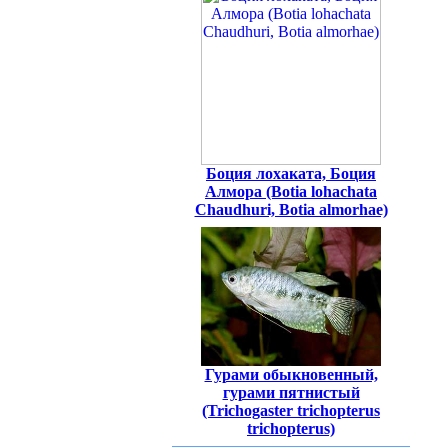
Боция лохаката, Боция
Алмора (Botia lohachata
Chaudhuri, Botia almorhae)
Гурами обыкновенный,
гурами пятнистый
(Trichogaster trichopterus
trichopterus)