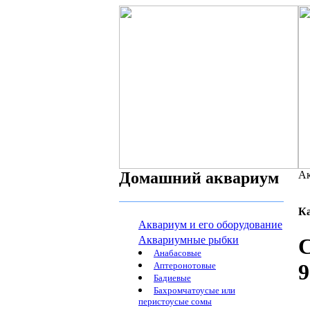
Домашний аквариум
Ак
К
Аквариум и его оборудование
Аквариумные рыбки
С
Анабасовые
9
Аптеронотовые
Бадиевые
Бахромчатоусые или
перистоусые сомы