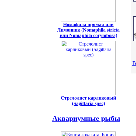
Номафила прямая или
Лимонник (Nomaphila stricta
или Nomaphila corymbosa)
В
Стрелолист карликовый
(Sagittaria spec)
Аквариумные рыбы