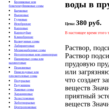
воды в пр
Броняковые или
бокочешуйниковые сомы
Бычковые
Вьюновые
Гудиевые
380 руб.
Цена:
Иглобрюхие
Карповые
В настоящее время этого 
Карпозубые
Клинобрюхие
Кольчужные сомы
Раствор, под
Лабиринтовые
Мешкожаберные сомы
Раствор под
Нотоптеровые или спиноперые
Панцирные сомы или
прудовую
пру
каллихтовые
Пецилиевые
или загрязня
Пимелодовые или
плоскоголовые сомы
что создает
з
Полурылые
Радужницы
веществ Знач
Хаковые сомы
приятный эст
Харациновые
Хелостомовые
веществ Знач
Хоботнорылые
Центропомовые