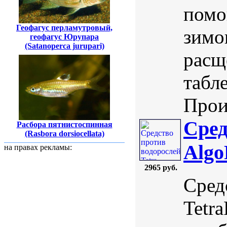
помо
Геофагус перламутровый,
зимо
геофагус Юрупара
(Satanoperca jurupari)
расщ
табл
Произ
Сред
Расбора пятнистоспинная
(Rasbora dorsiocellata)
Algo
на правах рекламы:
2965 руб.
Сред
Tetr