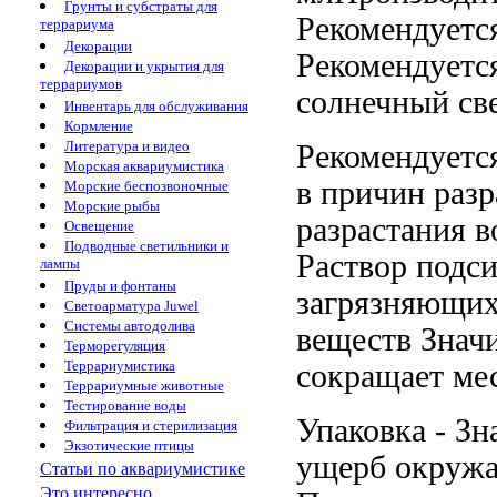
Грунты и субстраты для
Рекомендуетс
террариума
Декорации
Рекомендуетс
Декорации и укрытия для
террариумов
солнечный св
Инвентарь для обслуживания
Кормление
Литература и видео
Рекомендуетс
Морская аквариумистика
в
причин разр
Морские беспозвоночные
Морские рыбы
разрастания 
Освещение
Подводные светильники и
Раствор подс
лампы
Пруды и фонтаны
загрязняющих
Светоарматура Juwel
Системы автодолива
веществ Знач
Терморегуляция
Террариумистика
сокращает
мес
Террариумные животные
Тестирование воды
Упаковка -
Зн
Фильтрация и стерилизация
Экзотические птицы
ущерб окруж
Статьи по аквариумистике
Это интересно...