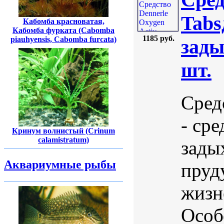
Tabs
Кабомба красноватая,
Кабомба фурката (Cabomba
1185 руб.
piauhyensis, Cabomba furcata)
зады
шт.
Сред
- ср
Кринум волнистый (Crinum
calamistratum)
зады
Аквариумные рыбы
пруд
жизн
Особ