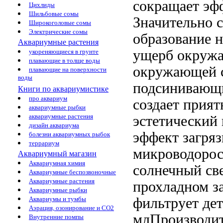
сокращает
эфф
Цихлиды
Шильбовые сомы
Значительно 
Широкоголовые сомы
Электрические сомы
образование
н
Аквариумные растения
ущерб окруж
укореняющиеся в грунте
плавающие в толще воды
окружающей 
плавающие на поверхности
воды
подсинивающ
Книги по аквариумистике
про аквариум
создает прия
аквариумные рыбки
аквариумные растения
эстетический
дизайн аквариума
эффект
загря
болезни аквариумных рыбок
террариум
микроводорос
Аквариумный магазин
Аквариумная химия
солнечный св
Аквариумные беспозвоночные
Аквариумные растения
прохладном 
Аквариумные рыбки
фильтрует
де
Аквариумы и тумбы
Аэрация, озонирование и CO2
млПроизводит
Внутренние помпы