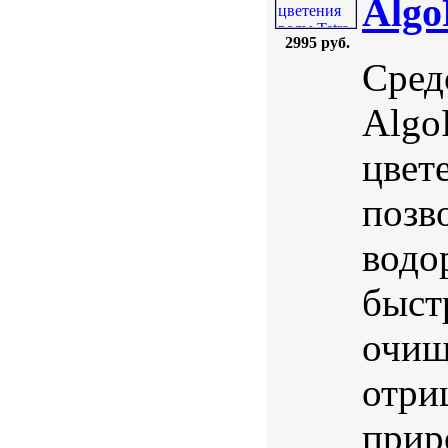
Algo
2995 руб.
Сред
Algo
цвет
позв
водо
быст
очищ
отри
прир