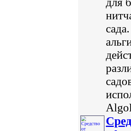
для 
нитч
сада
альг
дейс
разл
садо
испо
Algo
Сред