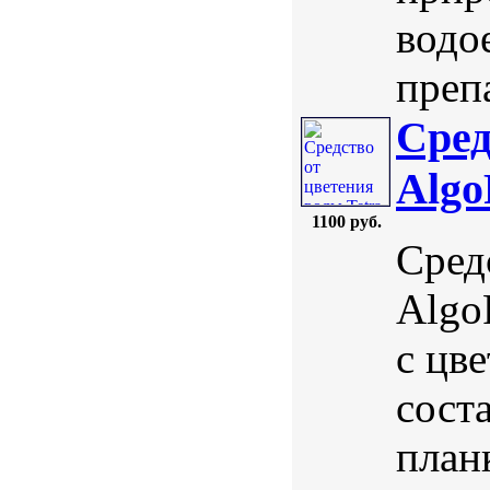
водо
преп
Сред
Algo
1100 руб.
Сред
Algo
с цв
сост
план