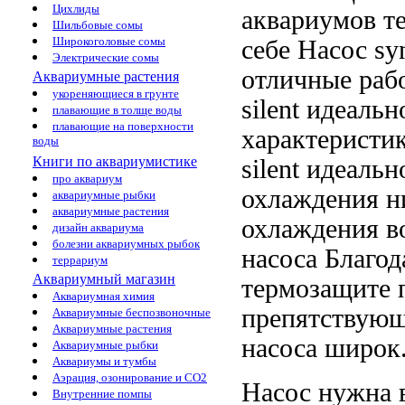
Цихлиды
аквариумов т
Шильбовые сомы
Широкоголовые сомы
себе
Насос syn
Электрические сомы
отличные раб
Аквариумные растения
укореняющиеся в грунте
silent идеальн
плавающие в толще воды
плавающие на поверхности
характеристи
воды
Книги по аквариумистике
silent идеаль
про аквариум
охлаждения
ни
аквариумные рыбки
аквариумные растения
охлаждения в
дизайн аквариума
болезни аквариумных рыбок
насоса Благод
террариум
Аквариумный магазин
термозащите
п
Аквариумная химия
препятствую
Аквариумные беспозвоночные
Аквариумные растения
насоса
широк
Аквариумные рыбки
Аквариумы и тумбы
Аэрация, озонирование и CO2
Насос
нужна 
Внутренние помпы