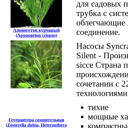
для садовых 
трубка с
сист
облегчающие
соединение.
Апоногетон курчавый
(Aponogeton crispus)
Насосы Syncr
Silent -
Произв
sicce Страна
происхождени
сочетании с
2
технологиям
тихие
мощные
ха
Гетерантера сомнительная
компактн
(Zosterella dubia, Heteranthera