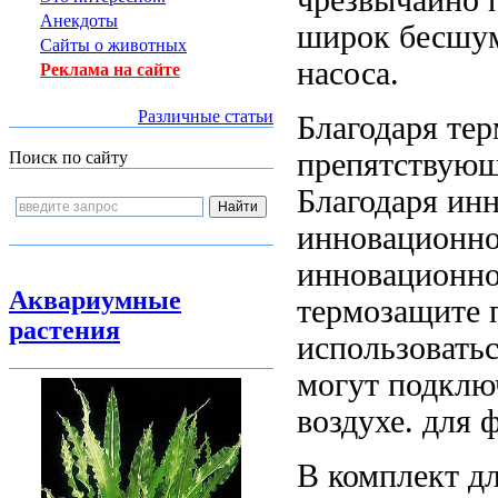
Анекдоты
широк
бесшум
Сайты о животных
насоса.
Реклама на сайте
Различные статьи
Благодаря те
препятствующ
Поиск по сайту
Благодаря ин
инновационно
инновационно
Аквариумные
термозащите 
растения
использовать
могут подклю
воздухе.
для 
В комплект
д