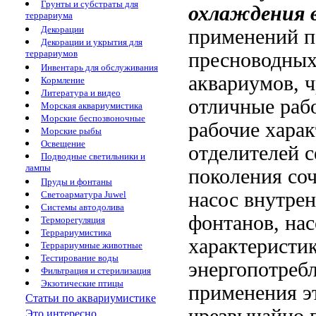
Грунты и субстраты для
охлаждения 
террариума
Декорации
применений
п
Декорации и укрытия для
террариумов
пресноводны
Инвентарь для обслуживания
аквариумов,
ч
Кормление
Литература и видео
отличные раб
Морская аквариумистика
Морские беспозвоночные
рабочие хара
Морские рыбы
Освещение
отделителей
с
Подводные светильники и
лампы
поколения со
Пруды и фонтаны
насос
внутре
Светоарматура Juwel
Системы автодолива
фонтанов,
нас
Терморегуляция
Террариумистика
характеристи
Террариумные животные
Тестирование воды
энергопотреб
Фильтрация и стерилизация
Экзотические птицы
применения э
Статьи по аквариумистике
чрезвычайно
п
Это интересно...