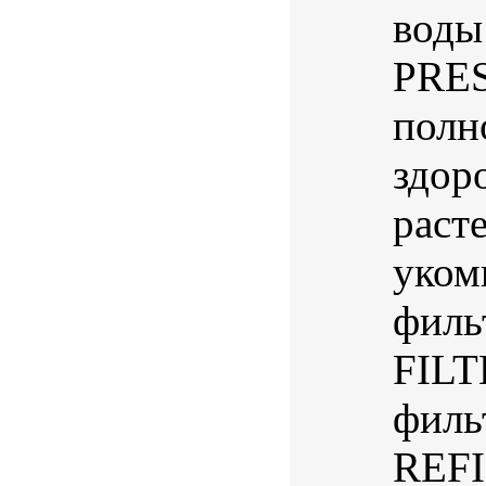
воды
PRES
полн
здор
раст
уком
филь
FILT
филь
REFI