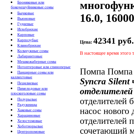
многофун
Броняковые или
бокочешуйниковые сомы
Бычковые
16.0, 1600
Вьюновые
Гудиевые
Иглобрюхие
Карповые
42341 руб.
Карпозубые
Цена:
Клинобрюхие
Кольчужные сомы
В настоящее время этого 
Лабиринтовые
Мешкожаберные сомы
Нотоптеровые или спиноперые
Помпа
Помпа 
Панцирные сомы или
каллихтовые
Syncra Silent
Пецилиевые
Пимелодовые или
отделителей 
плоскоголовые сомы
отделителей б
Полурылые
Радужницы
насос нового
Хаковые сомы
Харациновые
отделителей
п
Хелостомовые
Хоботнорылые
сочетающий
Центропомовые