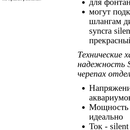
для фонта
могут под
шлангам
д
syncra sil
прекрасны
Технические 
надежность
черепах отде
Напряжени
аквариумо
Мощность
идеально
Ток -
silen