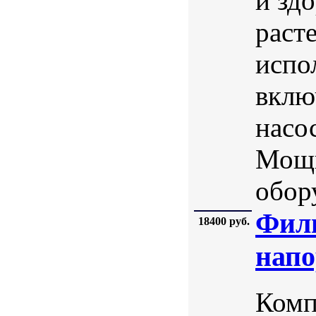
и зд
раст
испо
вклю
насос
Мощн
обор
Фил
18400 руб.
напо
Комп