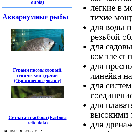
dubia)
легкие в
м
тихие мощ
Аквариумные рыбы
для воды
п
резьбой о
для садов
комплект п
для пресн
Гурами промысловый,
линейка на
гигантский гурами
(Osphronemus goramy)
для систе
соединение
для плава
высокими 
Сетчатая расбора (Rasbora
для дрена
reticulata)
на правах рекламы: