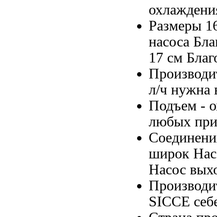
охлаждени
Размеры 1
насоса Бла
17 см
Благ
Производи
л/ч
нужна 
Подъем -
о
любых пр
Соединени
широк Нас
Насос
выхо
Производи
SICCE
себ