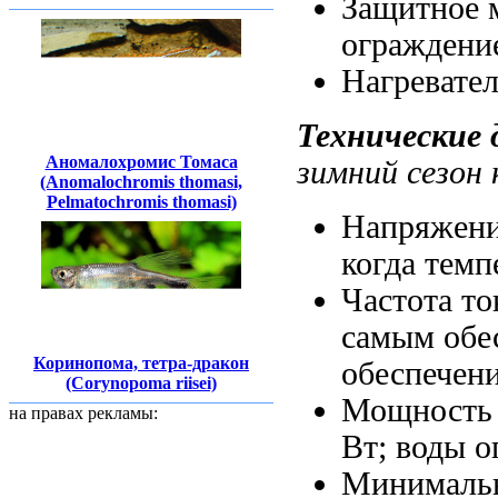
Защитное 
ограждение
Нагреват
Технические
Аномалохромис Томаса
зимний сезон 
(Anomalochromis thomasi,
Pelmatochromis thomasi)
Напряжени
когда темп
Частота т
самым обе
Коринопома, тетра-дракон
обеспечен
(Corynopoma riisei)
Мощность
на правах рекламы:
Вт;
воды о
Минимальн