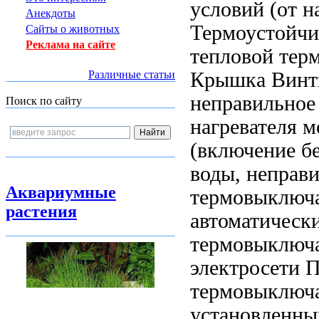
условий (от
н
Анекдоты
Термоустойч
Сайты о животных
Реклама на сайте
тепловой тер
Крышка Винт
Различные статьи
неправильное
Поиск по сайту
нагревателя
м
(включение б
воды, неправ
Аквариумные
термовыключ
растения
автоматическ
термовыключа
электросети 
термовыключ
установленны