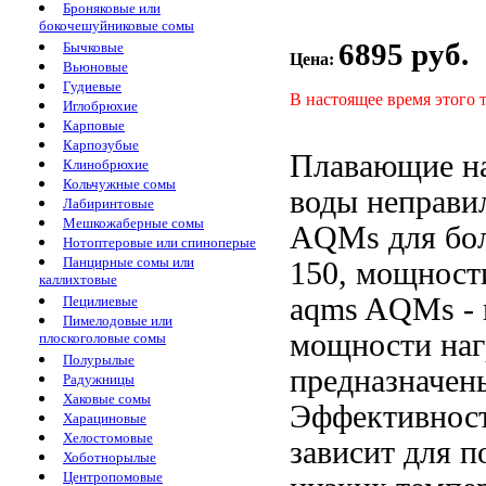
Броняковые или
бокочешуйниковые сомы
6895 руб.
Бычковые
Цена:
Вьюновые
Гудиевые
В настоящее время этого 
Иглобрюхие
Карповые
Карпозубые
Плавающие н
Клинобрюхие
Кольчужные сомы
воды неправи
Лабиринтовые
Мешкожаберные сомы
AQMs
для бо
Нотоптеровые или спиноперые
Панцирные сомы или
150,
мощности
каллихтовые
aqms
AQMs -
Пецилиевые
Пимелодовые или
мощности наг
плоскоголовые сомы
Полурылые
предназначен
Радужницы
Хаковые сомы
Эффективност
Харациновые
Хелостомовые
зависит
для п
Хоботнорылые
Центропомовые