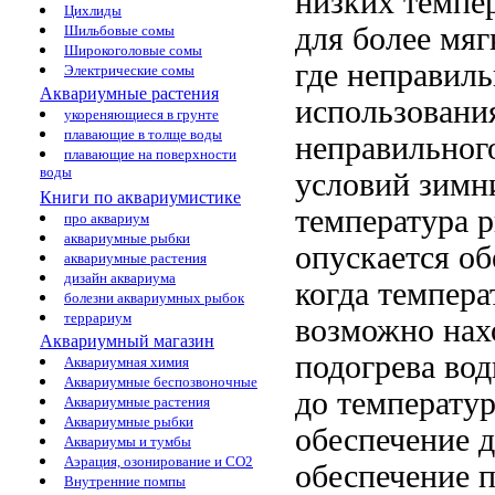
низких темпе
Цихлиды
для более мяг
Шильбовые сомы
Широкоголовые сомы
где
неправиль
Электрические сомы
Аквариумные растения
использования
укореняющиеся в грунте
плавающие в толще воды
неправильног
плавающие на поверхности
воды
условий
зимни
Книги по аквариумистике
температура
р
про аквариум
аквариумные рыбки
опускается
об
аквариумные растения
дизайн аквариума
когда темпера
болезни аквариумных рыбок
террариум
возможно нах
Аквариумный магазин
подогрева во
Аквариумная химия
Аквариумные беспозвоночные
до
температур
Аквариумные растения
Аквариумные рыбки
обеспечение 
Аквариумы и тумбы
Аэрация, озонирование и CO2
обеспечение
п
Внутренние помпы