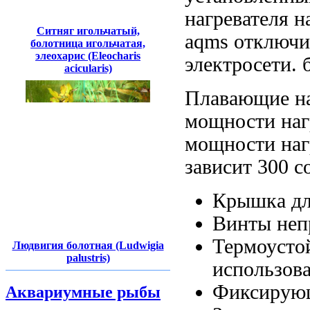
нагревателя
на
Ситняг игольчатый,
aqms
отключи
болотница игольчатая,
элеохарис (Eleocharis
электросети.
acicularis)
Плавающие н
мощности наг
мощности наг
зависит
300 с
Крышка
д
Винты
неп
Термоусто
Людвигия болотная (Ludwigia
palustris)
использов
Фиксирующ
Аквариумные рыбы