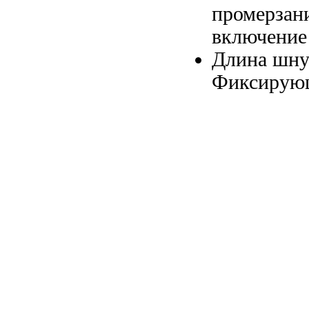
промерзан
включение
Длина шн
Фиксирующ