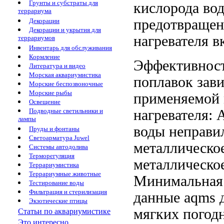
Грунты и субстраты для
кислорода
во
террариума
предотвращен
Декорации
Декорации и укрытия для
нагревателя 
террариумов
Инвентарь для обслуживания
Кормление
Эффективнос
Литература и видео
Морская аквариумистика
поплавок
зави
Морские беспозвоночные
Морские рыбы
применяемой
Освещение
нагревателя
Подводные светильники и
лампы
воды неправи
Пруды и фонтаны
Светоарматура Juwel
металлическо
Системы автодолива
Терморегуляция
металлическо
Террариумистика
Террариумные животные
Минимальная 
Тестирование воды
Фильтрация и стерилизация
данные aqms
д
Экзотические птицы
мягких пого
Статьи по аквариумистике
Это интересно...