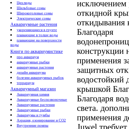
исключением 
Цихлиды
Шильбовые сомы
откидной кр
Широкоголовые сомы
Электрические сомы
откидывания
Аквариумные растения
Благодаря
укореняющиеся в грунте
плавающие в толще воды
водонепрони
плавающие на поверхности
воды
конструкции 
Книги по аквариумистике
про аквариум
применения
з
аквариумные рыбки
аквариумные растения
защитных
отк
дизайн аквариума
водостойкий 
болезни аквариумных рыбок
террариум
крышкой Благ
Аквариумный магазин
Аквариумная химия
Благодаря во
Аквариумные беспозвоночные
Аквариумные растения
света.
дополн
Аквариумные рыбки
применения д
Аквариумы и тумбы
Аэрация, озонирование и CO2
Juwel
требует
Внутренние помпы