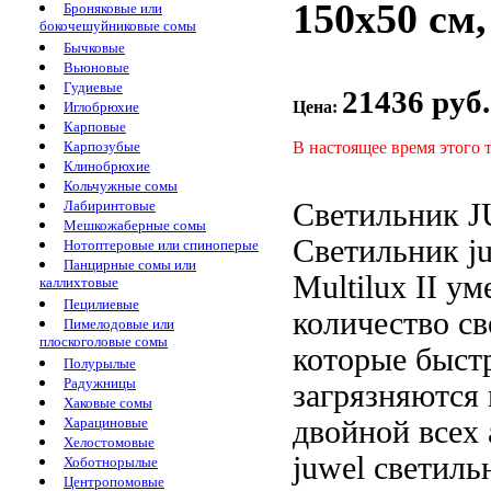
150х50 см,
Броняковые или
бокочешуйниковые сомы
Бычковые
Вьюновые
Гудиевые
21436 руб.
Цена:
Иглобрюхие
Карповые
В настоящее время этого 
Карпозубые
Клинобрюхие
Кольчужные сомы
Светильник 
Лабиринтовые
Мешкожаберные сомы
Светильник ju
Нотоптеровые или спиноперые
Панцирные сомы или
Multilux II
ум
каллихтовые
Пецилиевые
количество св
Пимелодовые или
плоскоголовые сомы
которые быст
Полурылые
Радужницы
загрязняются
Хаковые сомы
двойной
всех
Харациновые
Хелостомовые
juwel
светиль
Хоботнорылые
Центропомовые