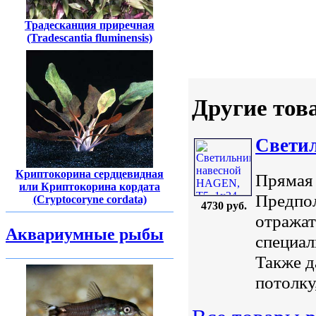
Традесканция приречная
(Tradescantia fluminensis)
Другие тов
Светил
Криптокорина сердцевидная
Прямая 
или Криптокорина кордата
Предпол
(Cryptocoryne cordata)
4730 руб.
отражат
Аквариумные рыбы
специал
Также д
потолку