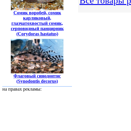
Все товары 
Сомик воробей, сомик
карликовый,
глазчатохвостый сомик,
серповидный панцирник
(Corydoras hastatus)
Флаговый синодонтис
(Synodontis decorus)
на правах рекламы: