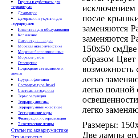
Грунты и субстраты для
исключением
террариума
Декорации
после
крышки
Декорации и укрытия для
террариумов
заменяются Р
Инвентарь для обслуживания
Кормление
заменяются Р
Литература и видео
150х50 смДве
Морская аквариумистика
Морские беспозвоночные
образом
Цвет
Морские рыбы
Освещение
возможность
Подводные светильники и
лампы
легко заменя
Пруды и фонтаны
Светоарматура Juwel
легко
полной 
Системы автодолива
Терморегуляция
освещенност
Террариумистика
легко заменя
Террариумные животные
Тестирование воды
Фильтрация и стерилизация
Размеры: 150
Экзотические птицы
Статьи по аквариумистике
Две лампы
ег
Это интересно...