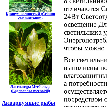
8 светильник
отличаются
С
Кринум волнистый (Crinum
24Вт Светоот
calamistratum)
освещение Дл
светильника
у
Энергопотреб
чтобы можно
Все светильн
выполнены п
влагозащитн
а
потребности
Лагенандра Меебольда
осуществляет
(Lagenandra meeboldii)
посредством 
Аквариумные рыбы
отличаются
яч