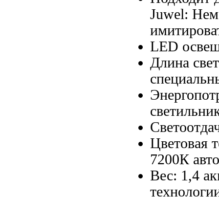
Juwel:
Нем
имитирова
LED осве
Длина све
специальн
Энергопот
светильни
Светоотда
Цветовая 
7200К
авт
Вес: 1,4
ак
технологи