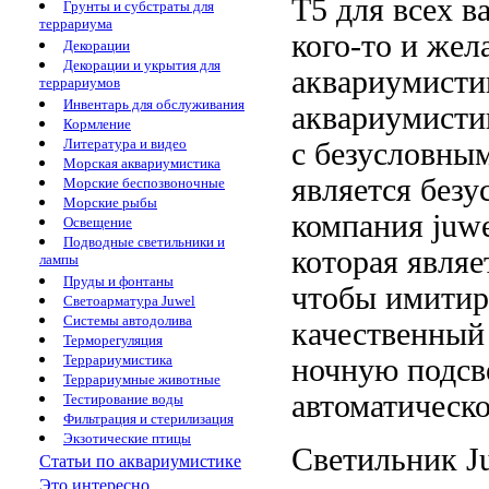
Т5
для всех в
Грунты и субстраты для
террариума
кого-то и
жел
Декорации
Декорации и укрытия для
аквариумисти
террариумов
Инвентарь для обслуживания
аквариумисти
Кормление
Литература и видео
с
безусловны
Морская аквариумистика
является без
Морские беспозвоночные
Морские рыбы
компания juwe
Освещение
Подводные светильники и
которая являе
лампы
Пруды и фонтаны
чтобы имити
Светоарматура Juwel
Системы автодолива
качественный
Терморегуляция
Террариумистика
ночную подс
Террариумные животные
автоматическ
Тестирование воды
Фильтрация и стерилизация
Экзотические птицы
Светильник J
Статьи по аквариумистике
Это интересно...