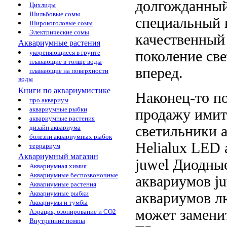
долгожданны
Цихлиды
Шильбовые сомы
специальный 
Широкоголовые сомы
Электрические сомы
качественный
Аквариумные растения
поколение св
укореняющиеся в грунте
плавающие в толще воды
вперед.
плавающие на поверхности
воды
Книги по аквариумистике
Наконец-то п
про аквариум
аквариумные рыбки
продажу
имит
аквариумные растения
светильники
дизайн аквариума
болезни аквариумных рыбок
Helialux LED
террариум
Аквариумный магазин
juwel Диодны
Аквариумная химия
Аквариумные беспозвоночные
аквариумов j
Аквариумные растения
Аквариумные рыбки
аквариумов
л
Аквариумы и тумбы
может замен
Аэрация, озонирование и CO2
Внутренние помпы