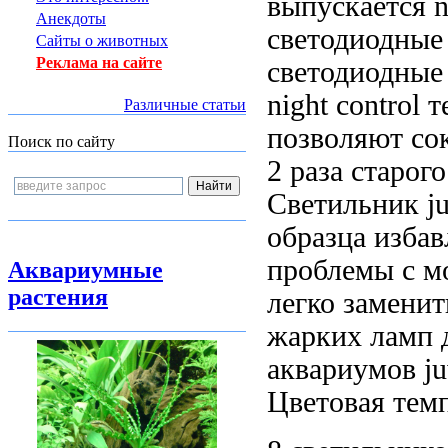
выпускается
n
Анекдоты
светодиодные
Сайты о животных
Реклама на сайте
светодиодные 
night control
т
Различные статьи
позволяют
сок
Поиск по сайту
2 раза
старог
Светильник j
образца
избав
проблемы с
м
Аквариумные
растения
легко заменит
жарких ламп
аквариумов ju
Цветовая тем