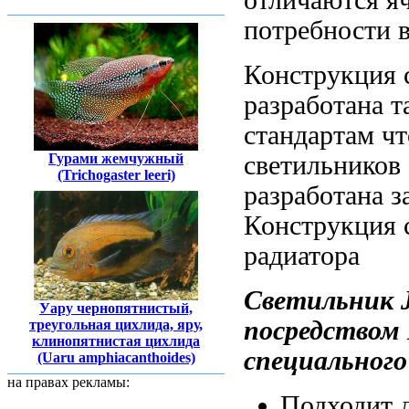
потребности 
Конструкция 
разработана т
стандартам
чт
светильников
Гурами жемчужный
(Trichogaster leeri)
разработана
з
Конструкция
радиатора
Светильник 
Уару чернопятнистый,
посредством
треугольная цихлида, яру,
клинопятнистая цихлида
специального
(Uaru amphiacanthoides)
на правах рекламы:
Подходит 