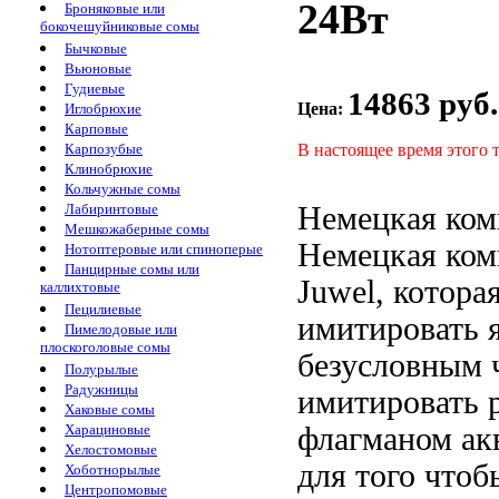
24Вт
Броняковые или
бокочешуйниковые сомы
Бычковые
Вьюновые
Гудиевые
14863 руб.
Цена:
Иглобрюхие
Карповые
В настоящее время этого 
Карпозубые
Клинобрюхие
Кольчужные сомы
Немецкая ком
Лабиринтовые
Мешкожаберные сомы
Немецкая ком
Нотоптеровые или спиноперые
Панцирные сомы или
Juwel, котора
каллихтовые
Пецилиевые
имитировать
я
Пимелодовые или
плоскоголовые сомы
безусловным
Полурылые
Радужницы
имитировать 
Хаковые сомы
флагманом ак
Харациновые
Хелостомовые
для того чтоб
Хоботнорылые
Центропомовые