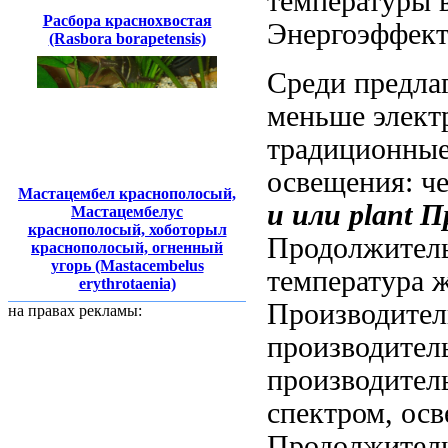
температуры 
Расбора краснохвостая
Энергоэффект
(Rasbora borapetensis)
Среди предл
меньше элект
традиционны
освещения:
ч
Мастацембел краснополосый,
и
или plant 
Мастацембелус
краснополосый, хоботорыл
Продолжител
краснополосый, огненный
угорь (Mastacembelus
температура
ж
erythrotaenia)
Производител
на правах рекламы:
производител
производител
спектром,
осв
Продолжител