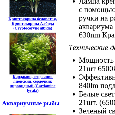
Лампа кре
с помощь
ручки на
р
Криптокорина беловатая,
Криптокорина Албида
аквариума
(Cryptocoryne albida)
630nm Кра
Технические 
Мощность
21шт 6500
Эффективн
Кардамин, сердечник
японский, сердечник
840lm
под
лировидный (Cardamine
lyrata)
Белые све
21шт. (65
Аквариумные рыбы
Зеленый с