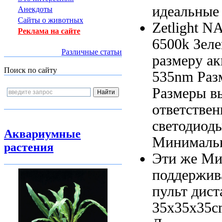
идеальные
Анекдоты
Сайты о животных
Zetlight 
Реклама на сайте
6500k Зел
Различные статьи
размеру а
Поиск по сайту
535nm Раз
Размеры
в
ответстве
светодиод
Аквариумные
Минималь
растения
Эти же
Ми
поддержив
пульт дис
35x35x35c