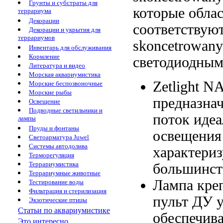
Грунты и субстраты для
которые
обла
террариума
Декорации
соответствую
Декорации и укрытия для
террариумов
skoncetrowan
Инвентарь для обслуживания
Кормление
светодиодны
Литература и видео
Морская аквариумистика
Zetlight 
Морские беспозвоночные
Морские рыбы
предназна
Освещение
Подводные светильники и
поток
идеа
лампы
Пруды и фонтаны
освещения
Светоарматура Juwel
Системы автодолива
характери
Терморегуляция
Террариумистика
большинст
Террариумные животные
Лампа кре
Тестирование воды
Фильтрация и стерилизация
пульт ДУ
Экзотические птицы
Статьи по аквариумистике
обеспечива
Это интересно...