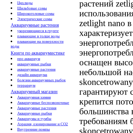
растений zetli
Цихлиды
Шильбовые сомы
использован
Широкоголовые сомы
Электрические сомы
zetlight nano
в
Аквариумные растения
характеризуе
укореняющиеся в грунте
плавающие в толще воды
энергопотреб
плавающие на поверхности
воды
энергопотреб
Книги по аквариумистике
про аквариум
оснащен
высо
аквариумные рыбки
аквариумные растения
небольшой
на
дизайн аквариума
skoncetrowan
болезни аквариумных рыбок
террариум
гарантируют 
Аквариумный магазин
Аквариумная химия
крепится
пото
Аквариумные беспозвоночные
Аквариумные растения
большинства 
Аквариумные рыбки
требованиям 
Аквариумы и тумбы
Аэрация, озонирование и CO2
skoncetrowany
Внутренние помпы