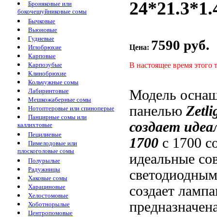
24*21.3*1.
Броняковые или
бокочешуйниковые сомы
Бычковые
Вьюновые
Гудиевые
7590 руб.
Цена:
Иглобрюхие
Карповые
В настоящее время этого 
Карпозубые
Клинобрюхие
Кольчужные сомы
Модель
оснащ
Лабиринтовые
Мешкожаберные сомы
панелью
Zetl
Нотоптеровые или спиноперые
Панцирные сомы или
создает идеа
каллихтовые
Пецилиевые
1700
с
1700 с
Пимелодовые или
плоскоголовые сомы
идеальные
со
Полурылые
Радужницы
светодиодны
Хаковые сомы
создает
лампа
Харациновые
Хелостомовые
предназначен
Хоботнорылые
Центропомовые