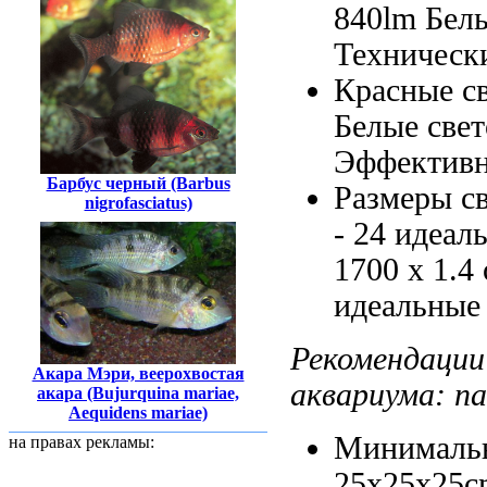
840lm Бел
Техническ
Красные с
Белые све
Эффективн
Барбус черный (Barbus
Размеры с
nigrofasciatus)
- 24
идеал
1700
х 1.4
идеальные
Рекомендации
Акара Мэри, веерохвостая
аквариума:
na
акара (Bujurquina mariae,
Aequidens mariae)
Минималь
на правах рекламы:
25x25x25