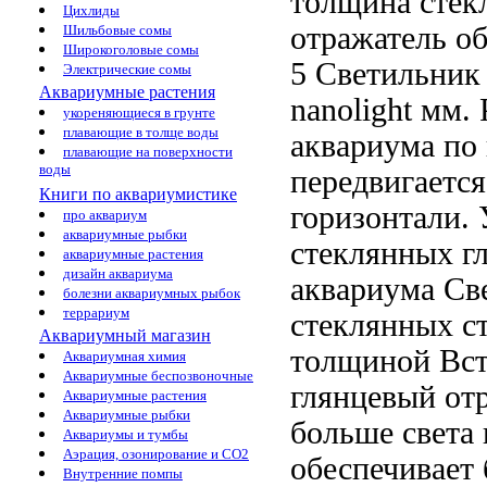
толщина стек
Цихлиды
отражатель о
Шильбовые сомы
Широкоголовые сомы
5
Светильник 
Электрические сомы
Аквариумные растения
nanolight
мм. 
укореняющиеся в грунте
плавающие в толще воды
аквариума
по 
плавающие на поверхности
воды
передвигаетс
Книги по аквариумистике
горизонтали.
про аквариум
аквариумные рыбки
стеклянных
г
аквариумные растения
дизайн аквариума
аквариума
Све
болезни аквариумных рыбок
террариум
стеклянных с
Аквариумный магазин
толщиной
Вст
Аквариумная химия
Аквариумные беспозвоночные
глянцевый от
Аквариумные растения
Аквариумные рыбки
больше света
Аквариумы и тумбы
Аэрация, озонирование и CO2
обеспечивает
Внутренние помпы