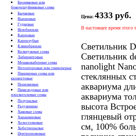
Броняковые или
бокочешуйниковые сомы
4333 руб.
Бычковые
Цена:
Вьюновые
Гудиевые
В настоящее время этого 
Иглобрюхие
Карповые
Карпозубые
Светильник D
Клинобрюхие
Кольчужные сомы
Светильник de
Лабиринтовые
Мешкожаберные сомы
nanolight
Nano
Нотоптеровые или спиноперые
Панцирные сомы или
стеклянных с
каллихтовые
аквариума
дл
Пецилиевые
Пимелодовые или
аквариума то
плоскоголовые сомы
Полурылые
высота
Встро
Радужницы
Хаковые сомы
глянцевый от
Харациновые
Хелостомовые
см,
100% боль
Хоботнорылые
Центропомовые