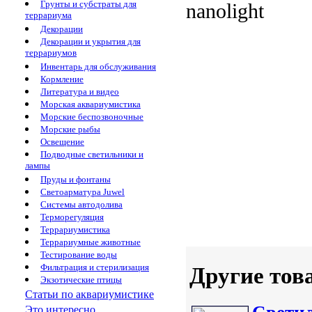
Грунты и субстраты для
nanolight
террариума
Декорации
Декорации и укрытия для
террариумов
Инвентарь для обслуживания
Кормление
Литература и видео
Морская аквариумистика
Морские беспозвоночные
Морские рыбы
Освещение
Подводные светильники и
лампы
Пруды и фонтаны
Светоарматура Juwel
Системы автодолива
Терморегуляция
Террариумистика
Террариумные животные
Тестирование воды
Фильтрация и стерилизация
Другие тов
Экзотические птицы
Статьи по аквариумистике
Это интересно...