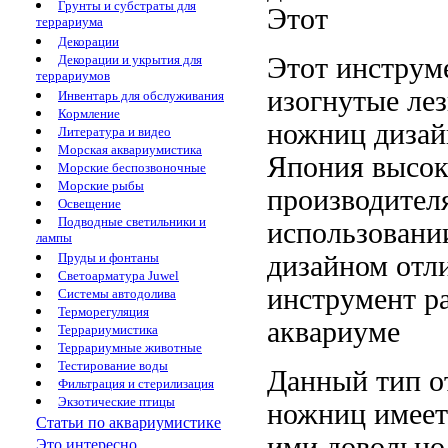
Грунты и субстраты для
Этот
террариума
Декорации
Этот инструм
Декорации и укрытия для
террариумов
изогнутые ле
Инвентарь для обслуживания
Кормление
ножниц
дизай
Литература и видео
Морская аквариумистика
Япония
высок
Морские беспозвоночные
Морские рыбы
производител
Освещение
Подводные светильники и
использован
лампы
дизайном отл
Пруды и фонтаны
Светоарматура Juwel
инструмент
ра
Системы автодолива
Терморегуляция
аквариуме
Террариумистика
Террариумные животные
Тестирование воды
Данный тип
о
Фильтрация и стерилизация
Экзотические птицы
ножниц имее
Статьи по аквариумистике
ими довольно
Это интересно...