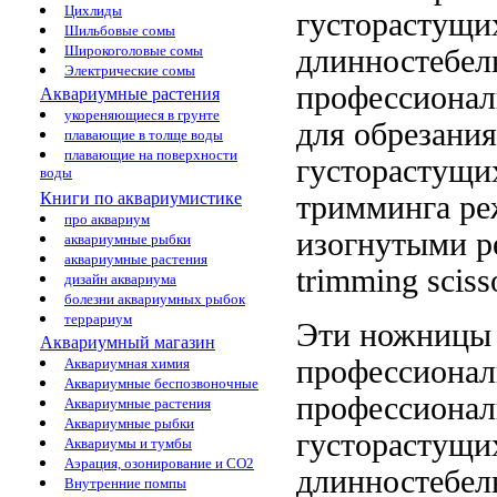
Цихлиды
густорастущи
Шильбовые сомы
Широкоголовые сомы
длинностебел
Электрические сомы
профессиона
Аквариумные растения
укореняющиеся в грунте
для обрезания
плавающие в толще воды
плавающие на поверхности
густорастущи
воды
Книги по аквариумистике
тримминга
ре
про аквариум
изогнутыми 
аквариумные рыбки
аквариумные растения
trimming sciss
дизайн аквариума
болезни аквариумных рыбок
террариум
Эти ножниц
Аквариумный магазин
профессиона
Аквариумная химия
Аквариумные беспозвоночные
профессиона
Аквариумные растения
Аквариумные рыбки
густорастущи
Аквариумы и тумбы
Аэрация, озонирование и CO2
длинностебел
Внутренние помпы