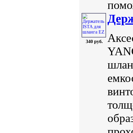
помо
Держ
Аксе
340 руб.
YANG
шлан
емко
винт
толщ
обра
прох