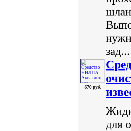
шлан
Выпо
нужн
зад...
Сре
очис
670 руб.
изве
Жидк
для 