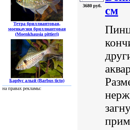
3680 руб.
см
Тетра бриллиантовая,
Пинц
моенкаузия бриллиантовая
(Moenkhausia pittieri)
конч
друг
аква
Разм
Барбус алый (Barbus ticto)
на правах рекламы:
нерж
загн
прим