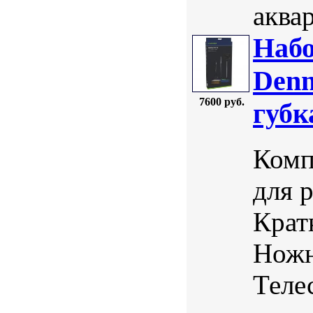
аква
Набо
Denn
7600 руб.
губк
Комп
для 
Крат
Ножн
Теле