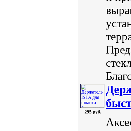
выра
уста
терр
Пред
стек
Благо
Держ
быс
295 руб.
Аксе