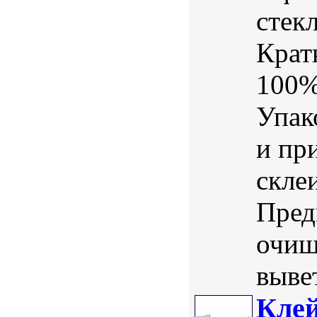
стек
Крат
100%
Упак
и пр
скле
Пред
очищ
вывет
Клей