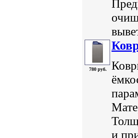
Пред
очищ
вывет
Ковр
Ковр
780 руб.
ёмко
пара
Мате
Толщ
и пр