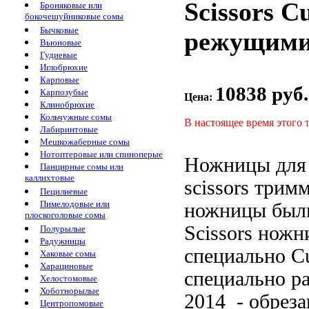
Scissors 
Броняковые или
бокочешуйниковые сомы
Бычковые
режущими
Вьюновые
Гудиевые
Иглобрюхие
Карповые
10838 руб.
Карпозубые
Цена:
Клинобрюхие
Кольчужные сомы
В настоящее время этого 
Лабиринтовые
Мешкожаберные сомы
Нотоптеровые или спиноперые
Ножницы дл
Панцирные сомы или
каллихтовые
scissors
трим
Пецилиевые
Пимелодовые или
ножницы был
плоскоголовые сомы
Scissors
ножн
Полурылые
Радужницы
специально
Cu
Хаковые сомы
Харациновые
специально р
Хелостомовые
Хоботнорылые
2014 -
обреза
Центропомовые