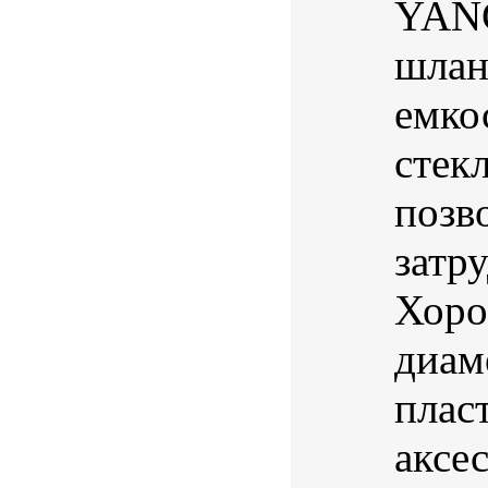
YANG
шлан
емко
стек
позв
затр
Хоро
диам
плас
аксе