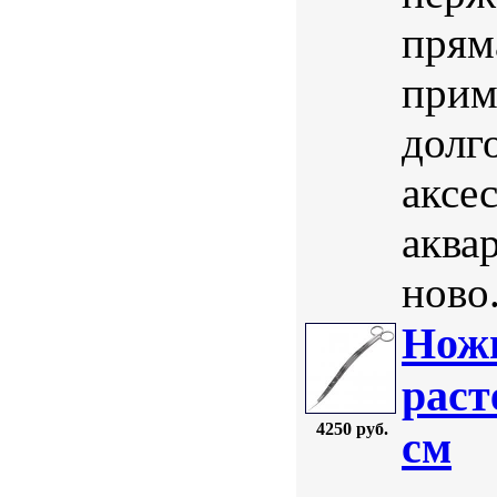
прям
прим
долг
аксе
аква
ново.
Нож
раст
4250 руб.
см