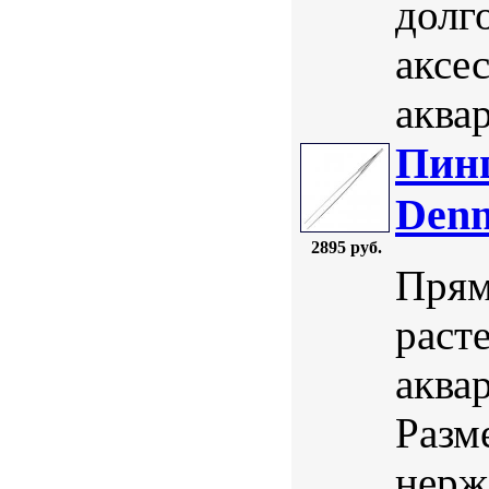
долг
аксе
аквар
Пинц
Denn
2895 руб.
Прям
раст
аква
Разм
нерж