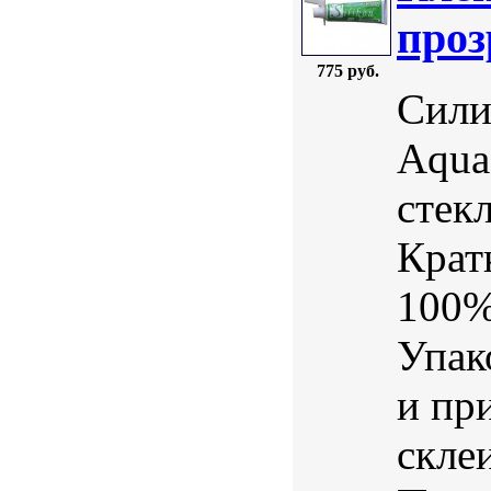
про
775 руб.
Сили
Aqua
стек
Крат
100%
Упак
и пр
скле