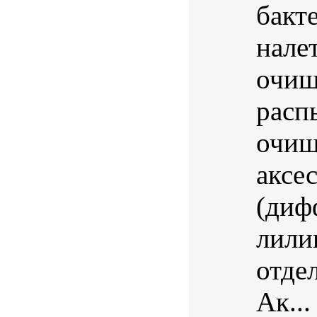
бакт
нале
очищ
расп
очищ
аксе
(диф
лили
отде
Ак...