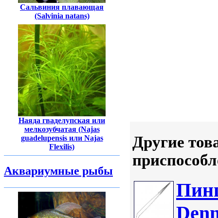
Сальвиния плавающая
(Salvinia natans)
Наяда гваделупская или
мелкозубчатая (Najas
Другие тов
guadelupensis или Najas
Flexilis)
приспособл
Аквариумные рыбы
Пинц
Denn