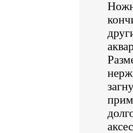
Ножн
конч
друг
аква
Разм
нерж
загн
прим
долг
аксе