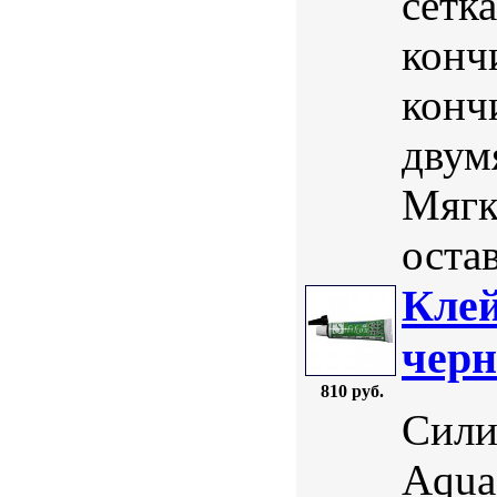
сетк
конч
конч
двум
Мягк
оста
Клей
чер
810 руб.
Сили
Aqua