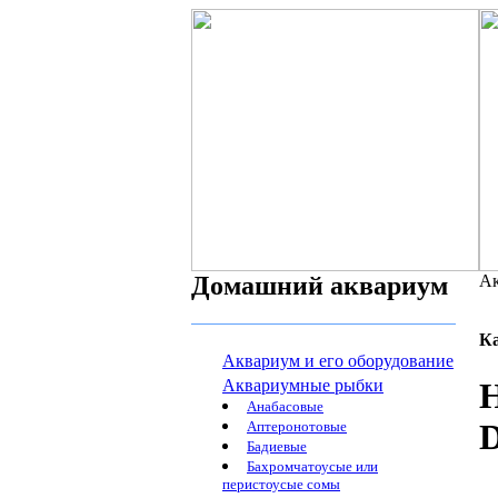
Домашний аквариум
Ак
К
Аквариум и его оборудование
Аквариумные рыбки
Н
Анабасовые
D
Аптеронотовые
Бадиевые
Бахромчатоусые или
перистоусые сомы