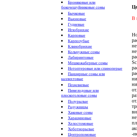
Броняковые или
Ц
бокочешуйниковые сомы
Бычковые
В 
Вьюновые
Гудиевые
Иглобрюхие
Н
Карповые
ра
Карпозубые
не
Клинобрюхие
не
Кольчужные сомы
ра
Лабиринтовые
Sc
Мешкожаберные сомы
ра
Нотоптеровые или спиноперые
ра
Панцирные сомы или
ни
каллихтовые
ни
Пецилиевые
от
Пимелодовые или
ра
плоскоголовые сомы
от
Полурылые
тр
Радужницы
вн
Хаковые сомы
не
Харациновые
пл
Хелостомовые
ак
Хоботнорылые
-н
Центропомовые