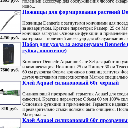
2895 руб.
полезный аксессуар для обслуживания любого аквар
ново...
Ножницы для формирования растений Den
Ножницы Dennerle с загнутыми кончиками для посадк
за аквариумом. Краткие параметры: Размер: 25 см М
кончиков загнутая Основные функции и применение
4250 руб.
материала – полезный аксессуар для обслуживания лю
Набор для уxода за аквариумом Dennerle 
губка, полотенце)
Комплект Dennerle Aquarium Care Set для работ по у
и комплектация: Ножницы 25 см Пинцет 30 см Телеско
7600 руб.
60 см рукоятка Форма кончиков ножниц загнутая Фор
двумя чистящими поверхностями Мягкое специальное 
Клей Aquael силиконовый 60г черный
Силиконовый прозрачный герметик Aquael для соед
емкостей. Краткие параметры: Объем 60 мл 100% си
Основные функции и применение: Герметик надежно
810 руб.
Предварительно стыки должны быть очищены. После
Материал ...
Клей Aquael силиконовый 60г прозрачны