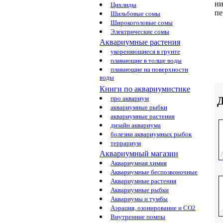
ни
Цихлиды
пе
Шильбовые сомы
Широкоголовые сомы
Электрические сомы
Аквариумные растения
укореняющиеся в грунте
плавающие в толще воды
плавающие на поверхности
воды
Книги по аквариумистике
Д
про аквариум
аквариумные рыбки
аквариумные растения
дизайн аквариума
болезни аквариумных рыбок
террариум
Аквариумный магазин
Аквариумная химия
Аквариумные беспозвоночные
Аквариумные растения
Аквариумные рыбки
Аквариумы и тумбы
Аэрация, озонирование и CO2
Внутренние помпы