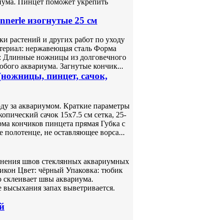
иума. Пинцет поможет укрепить
nerle изогнутые 25 см
и растений и других работ по уходу
атериал: нержавеющая сталь Форма
: Длинные ножницы из долговечного
бого аквариума. Загнутые кончик...
(ножницы, пинцет, сачок,
ходу за аквариумом. Краткие параметры
пический сачок 15х7.5 см сетка, 25-
ма кончиков пинцета прямая Губка с
полотенце, не оставляющее ворса...
инения швов стеклянных аквариумных
ликон Цвет: чёрный Упаковка: тюбик
 склеивает швы аквариума.
 высыхания запах выветривается.
й