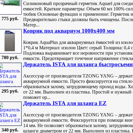
Силиконовый прозрачный герметик Aquael для соед
емкостей. Краткие параметры: Объем 60 мл 100% сил
тюбик Основные функции и применение: Герметик н
775 руб.
Предварительно стыки должны быть очищены. После
Матер...
Коврик под аквариум 1000x400 мм
Коврик AquaPlus для аквариумных ёмкостей из изоло
1*0,4 м Материал: изолон Цвет: серый Толщина: 0,4
Подложка выравнивает все неровности при установк
780 руб.
емкости. Предотвращает точечное напряжение стекла,
Держатель ISTA для шланга быстросъем
Аксессуар от производителя TZONG YANG – держате
аквариумной емкости. Просто фиксируется на стекло 
образоваться залому, затрудняющему проход воды. 
295 руб.
от 22 мм. Выполнен из пластика. Простой и нужный 
поможет ор...
Держатель ISTA для шланга EZ
Аксессуар от производителя TZONG YANG – держате
аквариумной емкости. Фиксируется при помощи винт
14 мм. Не позволяет образоваться залому, затрудня
340 руб.
шланги диаметром от 22 мм. Выполнен из пластика.