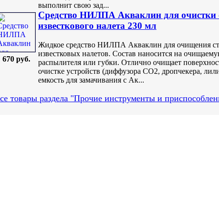
выполнит свою зад...
Средство НИЛПА Акваклин для очистки 
известкового налета 230 мл
Жидкое средство НИЛПА Акваклин для очищения сте
известковых налетов. Состав наносится на очищаем
670 руб.
распылителя или губки. Отлично очищает поверхност
очистке устройств (диффузора СО2, дропчекера, лил
емкость для замачивания с Ак...
се товары раздела "Прочие инструменты и приспособлен