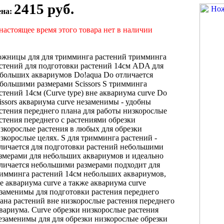
2415 руб.
ена:
настоящее время этого товара нет в наличии
ожницы для
для тримминга растений
тримминга
стений
для подготовки растений
14см ADA
для
больших аквариумов
Do!aqua Do
отличается
большими размерами
Scissors S
тримминга
стений 14см
(Curve type)
вне аквариума curve
Do
issors
аквариума curve незаменимы
- удобны
стения переднего плана
для работы
низкорослые
стения переднего
с растениями
обрезки
зкорослые растения
в любых
для обрезки
зкорослые
целях. S
для тримминга растений
-
личается
для подготовки растений
небольшими
змерами
для небольших аквариумов
и идеально
личается небольшими размерами
подходит для
имминга растений 14см
небольших аквариумов,
е аквариума curve
а также
аквариума curve
заменимы
для подготовки
растения переднего
ана
растений вне
низкорослые растения переднего
вариума. Curve
обрезки низкорослые растения
езаменимы для
для обрезки низкорослые
обрезки