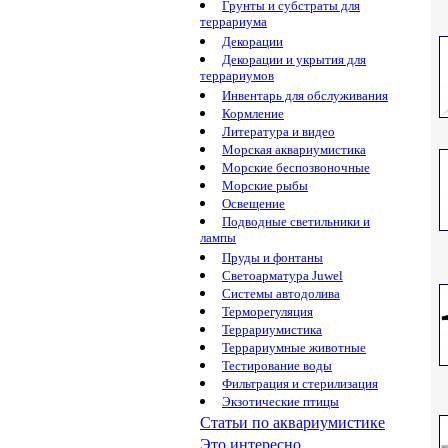
Грунты и субстраты для
террариума
Декорации
Декорации и укрытия для
террариумов
Инвентарь для обслуживания
Кормление
Литература и видео
Морская аквариумистика
Морские беспозвоночные
Морские рыбы
Освещение
Подводные светильники и
лампы
Пруды и фонтаны
Светоарматура Juwel
Системы автодолива
Терморегуляция
Террариумистика
Террариумные животные
Тестирование воды
Фильтрация и стерилизация
Экзотические птицы
Статьи по аквариумистике
Это интересно...