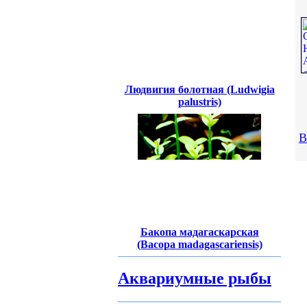
Людвигия болотная (Ludwigia
palustris)
В
Бакопа мадагаскарская
(Bacopa madagascariensis)
Аквариумные рыбы