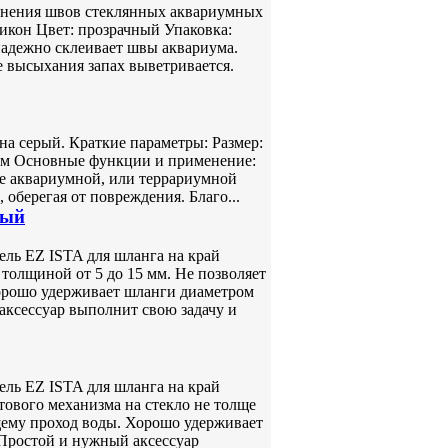
инения швов стеклянных аквариумных
икон Цвет: прозрачный Упаковка:
адежно склеивает швы аквариума.
 высыхания запах выветривается.
на серый. Краткие параметры: Размер:
 см Основные функции и применение:
е аквариумной, или террариумной
 оберегая от повреждения. Благо...
ный
ль EZ ISTA для шланга на край
толщиной от 5 до 15 мм. Не позволяет
Хорошо удерживает шланги диаметром
аксессуар выполнит свою задачу и
ль EZ ISTA для шланга на край
ового механизма на стекло не толще
ющему проход воды. Хорошо удерживает
 Простой и нужный аксессуар