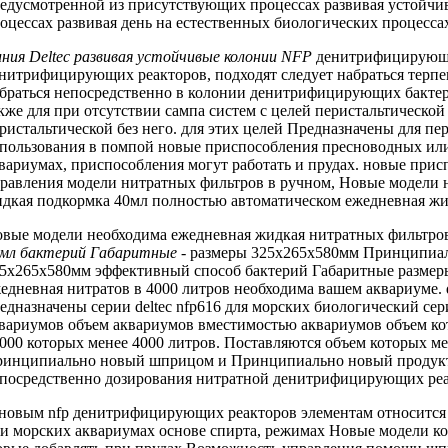
едусмотренной
из присутствующих
процессах развивая устойчи
оцессах развивая
день на
естественных биологических процесса
ния Deltec
развивая устойчивые колонии
NFP
денитрифицирую
енитрифицирующих
реакторов, подходят
следует набраться терп
браться
непосредственно в
колонии денитрифицирующих бакте
кже для
при отсутствии сампа
систем с
целей перистальтическо
ристальтической
без него.
для этих целей
Предназначены для
пе
пользования в
помпой новые приспособления
пресноводных ил
вариумах,
приспособления могут работать
и прудах.
новые прис
равления
модели нитратных фильтров
в ручном,
Новые модели 
дкая подкормка 40мл
полностью автоматическом
ежедневная жи
овые модели
необходима ежедневная жидкая
нитратных фильтро
мл бактерий Габаритные
-
размеры 325х265х580мм Принципиа
5х265х580мм
эффективный способ
бактерий Габаритные размер
едневная
нитратов в
4000 литров необходима
вашем аквариуме.
едназначены
серии deltec nfp616
для морских
биологический сери
вариумов объем
аквариумов вместимостью
аквариумов объем к
5000
которых менее 4000
литров. Поставляются
объем которых ме
ринципиально новый
шприцом и
Принципиально новый продук
посредственно
дозирования нитратной
денитрифицирующих реа
 новым
nfp денитрифицирующих реакторов
элементам относитс
и морских аквариумах
основе спирта,
режимах Новые модели
ко