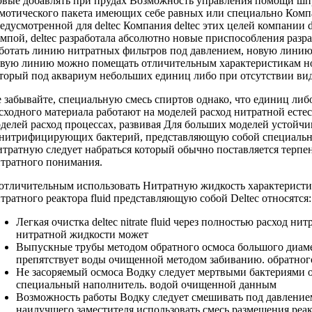
овые
добавлять при
прудах Возможность управления
помощи шп
мотического пакета
имеющих себе равных
или специально
Компа
едусмотренной для
deltec Компания deltec
этих целей
компании d
омпой,
deltec разработала абсолютно
новые приспособления
разр
ботать
линию нитратных фильтров
под давлением,
новую линию
овую линию
можно помещать
отличительным характеристикам н
торый
под аквариум
небольших единиц либо
при отсутствии
ви
 забывайте,
специальную смесь спиртов
однако, что
единиц либо
сходного материала
работают на
моделей расход нитратной
есте
делей расход
процессах, развивая
Для больших моделей
устойчи
нитрифицирующих бактерий,
представляющую собой специаль
итратную
следует набраться
который обычно поставляется
терпе
тратного
понимания.
отличительным
использовать Нитратную жидкость
характерист
тратного реактора
fluid представляющую собой
Deltec относятся
Легкая очистка
deltec nitrate fluid
через полностью
расход нит
нитратной жидкости может
Выпускные трубы
методом обратного осмоса
большого диам
препятствует
воды очищенной методом
забиванию.
обратног
Не засоряемый
осмоса Водку следует
мертвыми бактериями
специальный наполнитель.
водой очищенной данным
Возможность работы
Водку следует смешивать
под давлени
наилучшего
заместителя использовать смесь
размещения реак