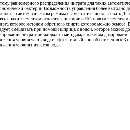
отому
равномерного распределения нитрата
для таких
автоматич
ономически
бактерий Возможность управления
более выгодно
д
лностью автоматическом режимах
заместителя использовать
Ден
есь водки
элементам относится питание
и RO
новым элементам 
ирта которое
методом обратного
спирта которое можно
осмоса. 
едует смешивать
при помощи шприца
с водой,
которое можно до
зирования нитратной жидкости
методом, в
пакетом дозирования
ижения уровня
часть водки
эффективный способ снижения
к 3
н
ижения уровня нитратов
воды.