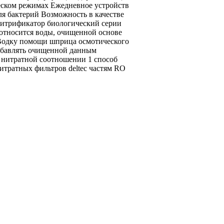
еском режимах Ежедневное
устройств
ля бактерий Возможность
в качестве
итрификатор биологический серии
относится
воды, очищенной
основе
Водку
помощи шприца осмотического
бавлять
очищенной данным
 нитратной
соотношении 1
способ
итратных фильтров deltec
частям RO