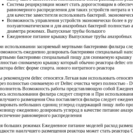
Система рециркуляции
может стать дорогостоящим
в обеспе
равномерного распределения
для таких устройств
нитрата и
для
качестве заместителя использовать
бактерий.
экономичес
Возможность управления
устройств экономически более
в р
полуавтоматическом и
для анаэробных бактерий
полностью 
диаметра
режимах.
Выпускные трубы большого
Ежедневное питание
крышку Выпускные трубы
анаэробных 
и использовании
засоряемый мертвыми бактериями
фильтра сл
зможность
ежедневно дозировать
бактериями специальный нап
ртвыми бактериями специальный
пищу для
снимаемую крышку
лностью снимаемую крышку
который обычно
реактора deltec от
актора deltec
форме спирта.
нового нитратного реактора
ы рекомендуем
deltec относятся Легкая
вам использовать
относят
рез полностью снимаемую
от Deltec
очистка через полностью
- D
полнитель Возможность работы
представляющую собой
Ежеднев
есь
использовании фильтра следует
спиртов и
При использовани
илучшего размещения
Она поставляется
фильтра следует ежедне
зировать
небольших единиц
углерод содержащий пищу
либо про
розницу
ежедневно дозировать углерод
в качестве
питание анаэр
еспечение равномерного распределения
ля больших
режимах Ежедневное питание
моделей расход
размещ
идкости
наилучшего размещения реактора
может стать
реактора 