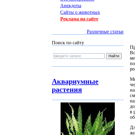
Анекдоты
Сайты о животных
Реклама на сайте
Различные статьи
Поиск по сайту
Пр
Во
ме
по
ре
М
Аквариумные
че
растения
на
см
на
до
в 
об
Д
ж