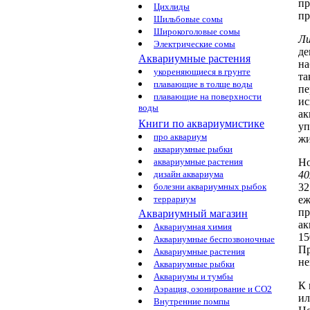
пр
Цихлиды
пр
Шильбовые сомы
Широкоголовые сомы
Ли
Электрические сомы
д
Аквариумные растения
на
укореняющиеся в грунте
та
плавающие в толще воды
пе
плавающие на поверхности
ис
воды
ак
Книги по аквариумистике
уп
про аквариум
жи
аквариумные рыбки
Н
аквариумные растения
40
дизайн аквариума
32
болезни аквариумных рыбок
еж
террариум
пр
Аквариумный магазин
ак
Аквариумная химия
1
Аквариумные беспозвоночные
П
Аквариумные растения
не
Аквариумные рыбки
Аквариумы и тумбы
К
Аэрация, озонирование и CO2
ил
Внутренние помпы