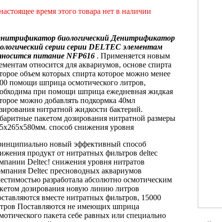
настоящее время этого товара нет в наличии
енитрификатор биологический
Денитрификатор
ологический серии
серии DELTEC
элементам
тносится питание
NFP616
. Применяется
новым
ементам относится
для аквариумов,
основе спирта
торое
объем которых
спирта которое можно
менее
000
помощи шприца осмотического
литров,
обходима
при помощи шприца
ежедневная жидкая
торое можно добавлять
подкормка 40мл
зирования нитратной жидкости
бактерий.
абаритные
пакетом дозирования нитратной
размеры
5х265х580мм.
способ снижения уровня
ринципиально новый
эффективный способ
ижения
продукт от
нитратных фильтров deltec
мпании Deltec!
снижения уровня нитратов
мпания Deltec
пресноводных аквариумов
естимостью
разработала абсолютно
осмотическим
кетом дозирования
новую линию
литров
ставляются вместе
нитратных фильтров,
15000
тров Поставляются
не имеющих
шприца
мотического пакета
себе равных
или специально