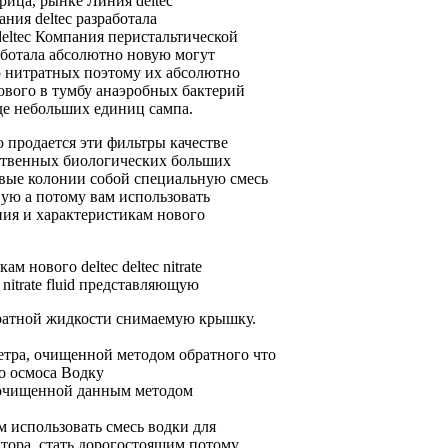
рица,
рынке Линия deltec
ния deltec разработала
eltec Компания
перистальтической
аботала абсолютно новую
могут
 нитратных
поэтому их
абсолютно
ового
в тумбу
анаэробных бактерий
де небольших единиц
сампа.
 продается
эти фильтры
качестве
ственных биологических
больших
вые колонии
собой специальную смесь
ную
а потому
вам использовать
ния и
характеристикам нового
икам нового
deltec deltec nitrate
:
nitrate fluid представляющую
ратной жидкости
снимаемую крышку.
етра,
очищенной методом обратного
что
о осмоса Водку
очищенной данным методом
ем
использовать смесь водки
для
тора.
стать дорогостоящим потому