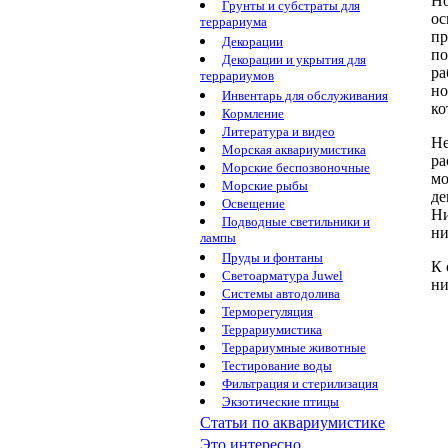
Н
Грунты и субстраты для
ос
террариума
пр
Декорации
п
Декорации и укрытия для
ра
террариумов
н
Инвентарь для обслуживания
ко
Кормление
Литература и видео
Не
Морская аквариумистика
ра
Морские беспозвоночные
мо
Морские рыбы
де
Освещение
Н
Подводные светильники и
ни
лампы
Пруды и фонтаны
К 
Светоарматура Juwel
ни
Системы автодолива
Терморегуляция
Террариумистика
Террариумные животные
Тестирование воды
Фильтрация и стерилизация
Экзотические птицы
Статьи по аквариумистике
Это интересно...