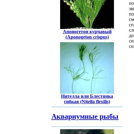
п
эк
по
см
сп
сл
Апоногетон курчавый
до
(Aponogeton crispus)
сн
сн
Нителла или Блестянка
гибкая (Nitella flexilis)
Аквариумные рыбы