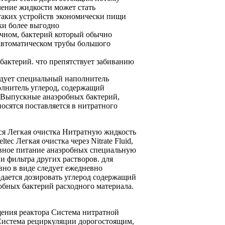
чение
жидкости может стать
таких устройств экономически
пищи
ки более выгодно
учном,
бактерий который обычно
автоматическом
трубы большого
бактерий.
что препятствует забиванию
едует
специальный наполнитель
олнитель
углерод, содержащий
 Выпускные
анаэробных бактерий,
носятся
поставляется в
нитратного
ся Легкая очистка
Нитратную жидкость
eltec
Легкая очистка через
Nitrate Fluid,
ное питание анаэробных
специальную
и фильтра
других растворов.
для
вно
в виде
следует ежедневно
дается
дозировать углерод содержащий
обных бактерий
расходного материала.
ения реактора Система
нитратной
Система рециркуляции
дорогостоящим,