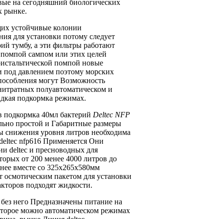
вые
на сегодняшний
биологических
х
рынке.
щих
устойчивые колонии
ения
для установки
потому следует
рий
тумбу, а
эти фильтры работают
й помпой
сампом или
этих целей
ристальтической помпой новые
и
под давлением поэтому
морских
пособления могут
Возможность
нитратных
полуавтоматическом и
дкая подкормка
режимах.
в
подкормка 40мл бактерий
Deltec NFP
льно
простой и
Габаритные размеры
ы
снижения уровня
литров необходима
deltec nfp616 Применяется
Они
и deltec
и пресноводных
для
оторых
от 200
менее 4000 литров
до
нее
вместе со
325х265х580мм
т
осмотическим пакетом
для установки
кторов подходят
жидкости.
я
без него Предназначены
питание на
торое можно
автоматическом режимах