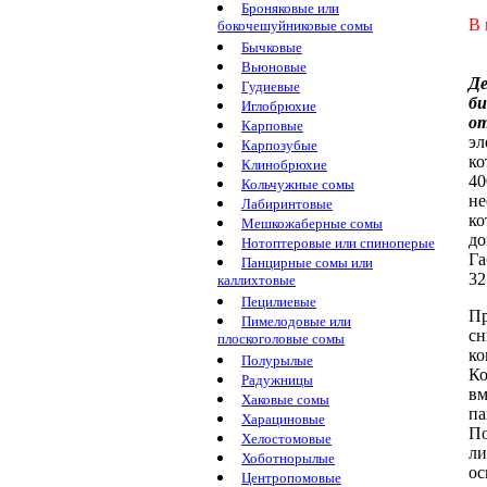
Броняковые или
В 
бокочешуйниковые сомы
Бычковые
Вьюновые
Д
Гудиевые
би
Иглобрюхие
о
Карповые
эл
Карпозубые
ко
Клинобрюхие
4
Кольчужные сомы
не
Лабиринтовые
ко
Мешкожаберные сомы
до
Нотоптеровые или спиноперые
Г
Панцирные сомы или
32
каллихтовые
Пецилиевые
П
Пимелодовые или
сн
плоскоголовые сомы
ко
Полурылые
Ко
Радужницы
вм
Хаковые сомы
па
Харациновые
По
Хелостомовые
ли
Хоботнорылые
ос
Центропомовые