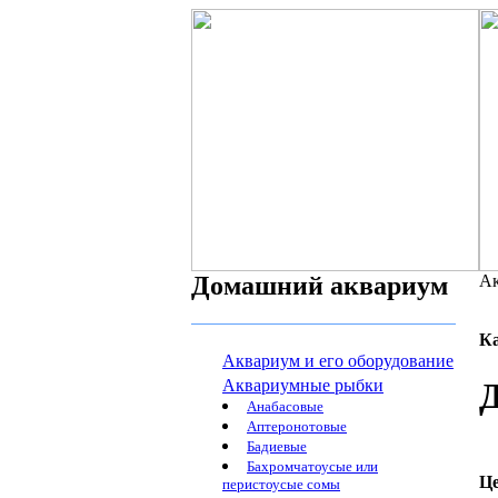
Домашний аквариум
Ак
К
Аквариум и его оборудование
Аквариумные рыбки
Анабасовые
Аптеронотовые
Бадиевые
Бахромчатоусые или
Ц
перистоусые сомы