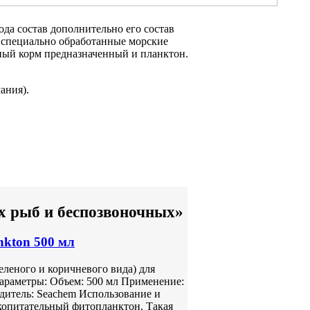
ода
состав дополнительно
его состав
 специально
обработанные морские
ный корм предназначенный
и планктон.
ания).
х рыб и беспозвоночных»
nkton 500 мл
леного и коричневого вида) для
араметры: Объем: 500 мл Применение:
одитель: Seachem Использование и
копитательный фитопланктон. Такая