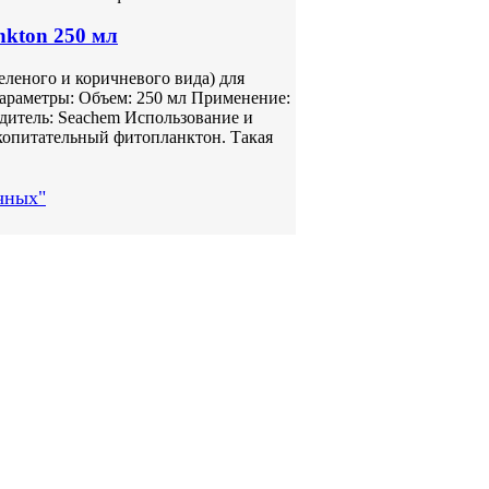
nkton 250 мл
леного и коричневого вида) для
араметры: Объем: 250 мл Применение:
одитель: Seachem Использование и
копитательный фитопланктон. Такая
чных"