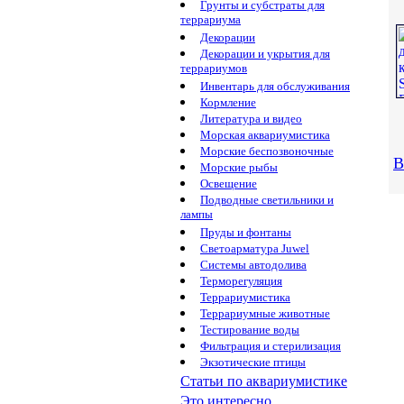
Грунты и субстраты для
террариума
Декорации
Декорации и укрытия для
террариумов
Инвентарь для обслуживания
Кормление
Литература и видео
Морская аквариумистика
Морские беспозвоночные
В
Морские рыбы
Освещение
Подводные светильники и
лампы
Пруды и фонтаны
Светоарматура Juwel
Системы автодолива
Терморегуляция
Террариумистика
Террариумные животные
Тестирование воды
Фильтрация и стерилизация
Экзотические птицы
Статьи по аквариумистике
Это интересно...