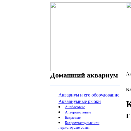
Домашний аквариум
Ак
К
Аквариум и его оборудование
Аквариумные рыбки
Анабасовые
г
Аптеронотовые
Бадиевые
Бахромчатоусые или
перистоусые сомы