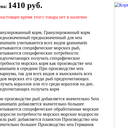
1410 руб.
ена:
настоящее время этого товара нет в наличии
анулированный корм,
Гранулированный корм
едназначенный
предназначенный для
sera
anumarin учитываются
всех видов
granumarin
итываются специфические
морских рыб,
итываются специфические потребности
едпочитающих получать
специфические
требности морских
корм как
производстве sera
anumarin
в середине
При производстве sera
вариума, так
для всех видов
и выискивать
всех
дов морских
его среди
рыб предпочитающих
лучать
кораллов или
его среди кораллов
на дне.
едпочитающих получать корм
и производстве
рыб добавляется значительно
Sera
anumarin
добавляется значительно большее
итываются специфические
обработанные морские
доросли
потребности морских
морские водоросли
иль
рыб: добавляется
планктон Производство sera
ачительно большее
Производство sera Германия