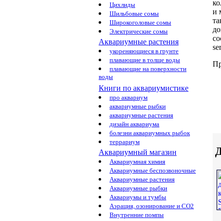
ко
Цихлиды
и 
Шильбовые сомы
т
Широкоголовые сомы
до
Электрические сомы
со
Аквариумные растения
se
укореняющиеся в грунте
плавающие в толще воды
Пр
плавающие на поверхности
воды
Книги по аквариумистике
про аквариум
аквариумные рыбки
аквариумные растения
дизайн аквариума
болезни аквариумных рыбок
террариум
Д
Аквариумный магазин
Аквариумная химия
Аквариумные беспозвоночные
Аквариумные растения
Аквариумные рыбки
Аквариумы и тумбы
Аэрация, озонирование и CO2
Внутренние помпы