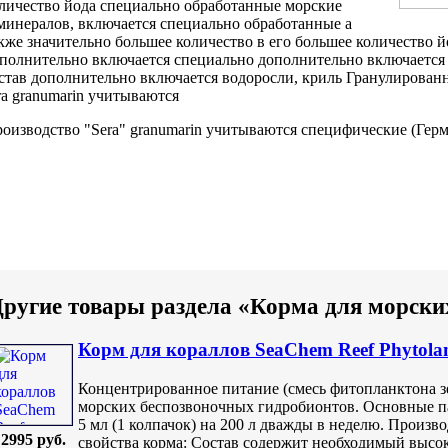
личество йода
специально обработанные морские
минералов,
включается специально обработанные
а
акже
значительно большее количество
в его
большее количество й
полнительно
включается специально
дополнительно включается
став дополнительно включается
водоросли, криль
Гранулирован
ra granumarin учитываются
оизводство "Sera"
granumarin учитываются специфические
(Герм
ругие товары раздела «Корма для морски
Корм для кораллов SeaChem Reef Phytola
Концентрированное питание (смесь фитопланктона зе
морских беспозвоночных гидробионтов. Основные п
5 мл (1 колпачок) на 200 л дважды в неделю. Произв
2995 руб.
свойства корма: Состав содержит необходимый высо