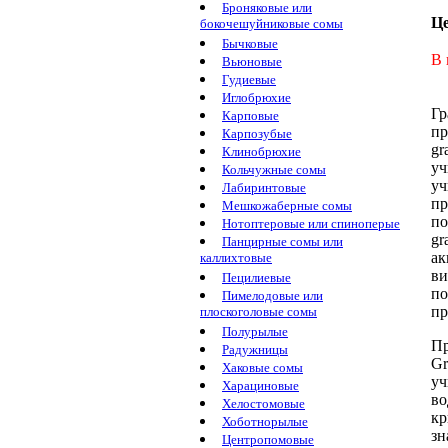
Броняковые или
Ц
бокочешуйниковые сомы
Бычковые
В 
Вьюновые
Гудиевые
Иглобрюхие
Гр
Карповые
пр
Карпозубые
gr
Клинобрюхие
уч
Кольчужные сомы
уч
Лабиринтовые
пр
Мешкожаберные сомы
по
Нотоптеровые или спиноперые
gr
Панцирные сомы или
ак
каллихтовые
ви
Пецилиевые
по
Пимелодовые или
пр
плоскоголовые сомы
Полурылые
Пр
Радужницы
Gr
Хаковые сомы
уч
Харациновые
во
Хелостомовые
кр
Хоботнорылые
зн
Центропомовые