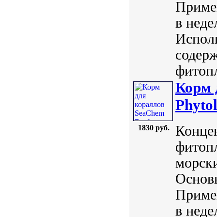
Примен
в неде
Исполь
содер
фитопл
Корм 
Phyto
Концен
1830 руб.
фитопл
морск
Основ
Примен
в неде