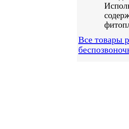
Исполь
содер
фитопл
Все товары р
беспозвоноч