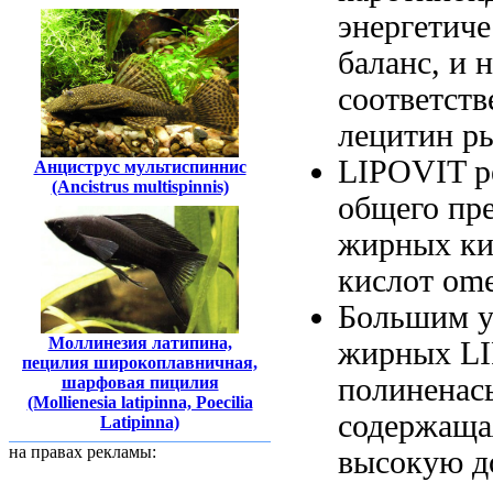
энергетич
баланс, и
н
соответств
лецитин
р
LIPOVIT р
Анциструс мультиспиннис
(Ancistrus multispinnis)
общего
пре
жирных ки
кислот om
Большим 
Моллинезия латипина,
жирных
LI
пецилия широкоплавничная,
полинена
шарфовая пицилия
(Mollienesia latipinna, Poecilia
содержаща
Latipinna)
на правах рекламы:
высокую 