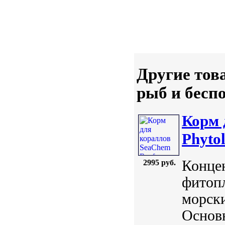
Другие тов
рыб и бесп
Корм 
Phyto
Концен
2995 руб.
фитопл
морск
Основ