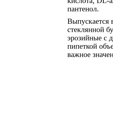
кислота, DL-
пантенол.
Выпускается 
стеклянной б
эрозийные
с 
пипеткой об
важное значе