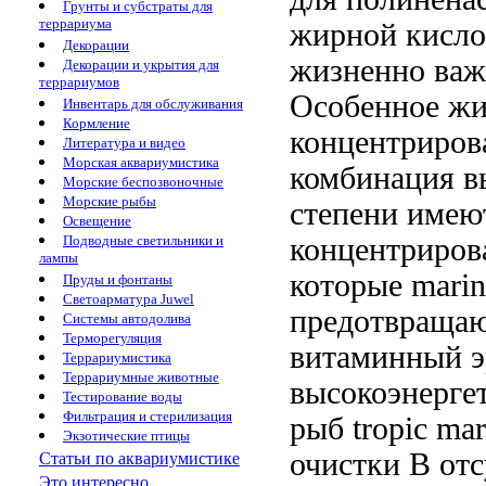
Грунты и субстраты для
террариума
жирной кисл
Декорации
жизненно важ
Декорации и укрытия для
террариумов
Особенное жи
Инвентарь для обслуживания
Кормление
концентриров
Литература и видео
Морская аквариумистика
комбинация в
Морские беспозвоночные
Морские рыбы
степени
имею
Освещение
концентриров
Подводные светильники и
лампы
которые
marin
Пруды и фонтаны
Светоарматура Juwel
предотвраща
Системы автодолива
Терморегуляция
витаминный
э
Террариумистика
Террариумные животные
высокоэнерге
Тестирование воды
Фильтрация и стерилизация
рыб tropic mar
Экзотические птицы
очистки
В отс
Статьи по аквариумистике
Это интересно...