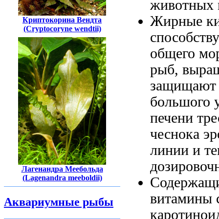
животных 
Жирные к
Криптокорина Вендта
(Cryptocoryne wendtii)
способств
общего
мо
рыб,
выра
защищаю
большого 
печени тре
чеснока
эр
линии и
те
дозировоч
Лагенандра Меебольда
(Lagenandra meeboldii)
Cодержащ
витамины
Аквариумные рыбы
каротинои