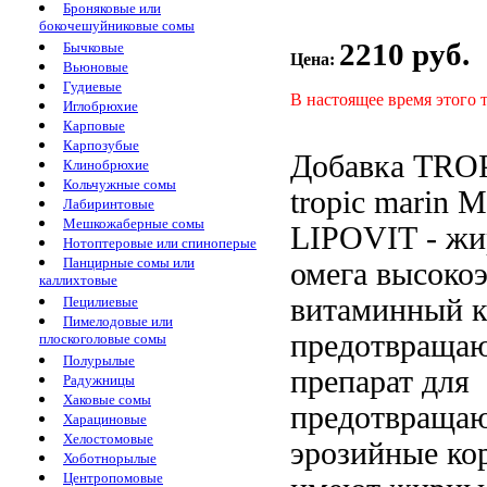
Броняковые или
бокочешуйниковые сомы
2210 руб.
Бычковые
Цена:
Вьюновые
Гудиевые
В настоящее время этого 
Иглобрюхие
Карповые
Карпозубые
Добавка TRO
Клинобрюхие
Кольчужные сомы
tropic marin
M
Лабиринтовые
Мешкожаберные сомы
LIPOVIT -
жи
Нотоптеровые или спиноперые
Панцирные сомы или
омега
высокоэ
каллихтовые
витаминный
Пецилиевые
Пимелодовые или
предотвраща
плоскоголовые сомы
Полурылые
препарат для
Радужницы
Хаковые сомы
предотвраща
Харациновые
Хелостомовые
эрозийные
кор
Хоботнорылые
Центропомовые