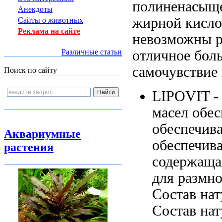
полиненасыщ
Анекдоты
жирной кисл
Сайты о животных
Реклама на сайте
невозможны 
отличное
бол
Различные статьи
самочувствие
Поиск по сайту
LIPOVIT 
масел обе
обеспечив
Аквариумные
обеспечив
растения
содержащ
для размн
Состав на
Состав нат