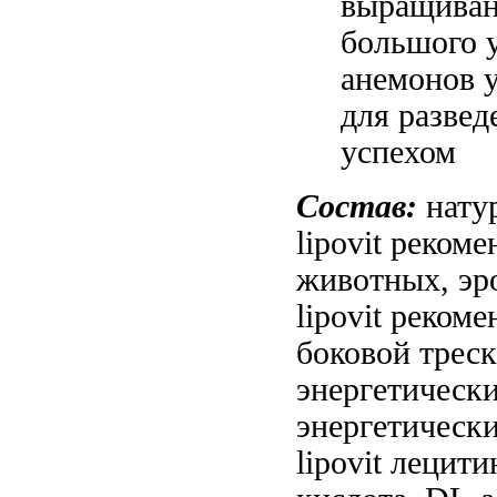
выращива
большого 
анемонов
для развед
успехом
Состав:
нату
lipovit реком
животных,
эр
lipovit рекоме
боковой
треск
энергетическ
энергетическ
lipovit
лецитин