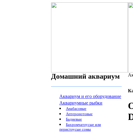
Домашний аквариум
Ак
К
Аквариум и его оборудование
Аквариумные рыбки
О
Анабасовые
D
Аптеронотовые
Бадиевые
Бахромчатоусые или
перистоусые сомы