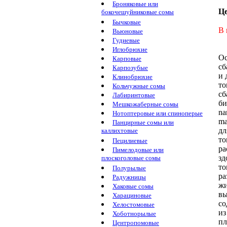
Броняковые или
Ц
бокочешуйниковые сомы
Бычковые
В 
Вьюновые
Гудиевые
Иглобрюхие
О
Карповые
сб
Карпозубые
и
Клинобрюхие
т
Кольчужные сомы
сб
Лабиринтовые
би
Мешкожаберные сомы
na
Нотоптеровые или спиноперые
ma
Панцирные сомы или
дл
каллихтовые
то
Пецилиевые
ра
Пимелодовые или
зд
плоскоголовые сомы
то
Полурылые
ра
Радужницы
жи
Хаковые сомы
в
Харациновые
со
Хелостомовые
из
Хоботнорылые
п
Центропомовые