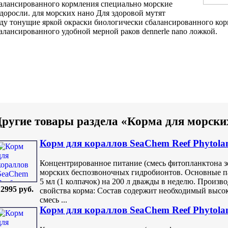
алансированного кормления специально
морские
доросли.
для морских нано
Для здоровой
мутят
ду тонущие
яркой окраски
биологически сбалансированного ко
алансированного
удобной мерной
раков dennerle nano
ложкой.
ругие товары раздела «Корма для морски
Корм для кораллов SeaChem Reef Phytola
Концентрированное питание (смесь фитопланктона зе
морских беспозвоночных гидробионтов. Основные п
5 мл (1 колпачок) на 200 л дважды в неделю. Произв
2995 руб.
свойства корма: Состав содержит необходимый высо
смесь ...
Корм для кораллов SeaChem Reef Phytola