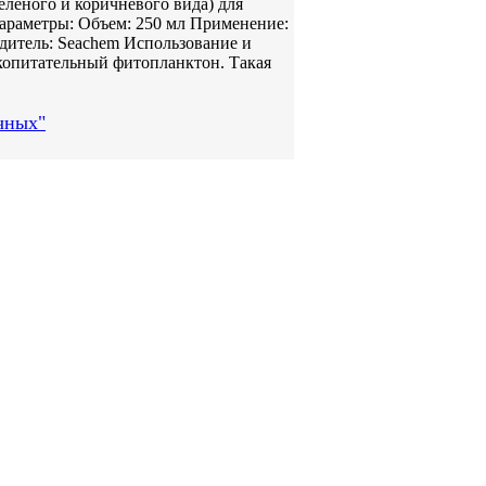
леного и коричневого вида) для
араметры: Объем: 250 мл Применение:
одитель: Seachem Использование и
копитательный фитопланктон. Такая
чных"