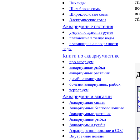
сб
Цихлиды
во
Шильбовые сомы
во
Широкоголовые сомы
сб
Электрические сомы
Аквариумные растения
укореняющиеся в грунте
плавающие в толще воды
плавающие на поверхности
воды
Книги по аквариумистике
про аквариум
аквариумные рыбки
Д
аквариумные растения
дизайн аквариума
болезни аквариумных рыбок
террариум
Аквариумный магазин
Аквариумная химия
Аквариумные беспозвоночные
Аквариумные растения
Аквариумные рыбки
Аквариумы и тумбы
Аэрация, озонирование и CO2
Внутренние помпы