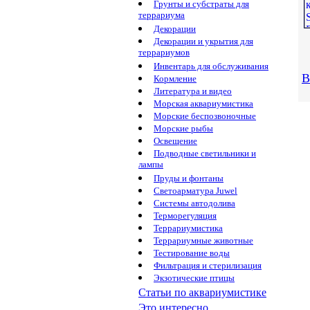
Грунты и субстраты для
террариума
Декорации
Декорации и укрытия для
террариумов
Инвентарь для обслуживания
В
Кормление
Литература и видео
Морская аквариумистика
Морские беспозвоночные
Морские рыбы
Освещение
Подводные светильники и
лампы
Пруды и фонтаны
Светоарматура Juwel
Системы автодолива
Терморегуляция
Террариумистика
Террариумные животные
Тестирование воды
Фильтрация и стерилизация
Экзотические птицы
Статьи по аквариумистике
Это интересно...