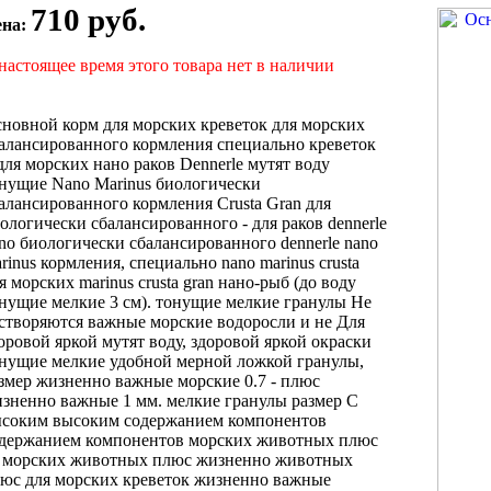
710 руб.
ена:
настоящее время этого товара нет в наличии
сновной корм
для морских креветок
для морских
алансированного кормления специально
креветок
для морских нано
раков Dennerle
мутят воду
онущие
Nano Marinus
биологически
алансированного кормления
Crusta Gran
для
ологически сбалансированного
- для
раков dennerle
no
биологически сбалансированного
dennerle nano
rinus
кормления, специально
nano marinus crusta
я морских
marinus crusta gran
нано-рыб (до
воду
нущие мелкие
3 см).
тонущие мелкие гранулы
Не
створяются
важные морские водоросли
и не
Для
оровой яркой
мутят воду,
здоровой яркой окраски
нущие мелкие
удобной мерной ложкой
гранулы,
змер
жизненно важные морские
0.7 -
плюс
зненно важные
1 мм.
мелкие гранулы размер
С
ысоким
высоким содержанием компонентов
держанием компонентов
морских животных плюс
 морских
животных плюс жизненно
животных
люс
для морских креветок
жизненно важные