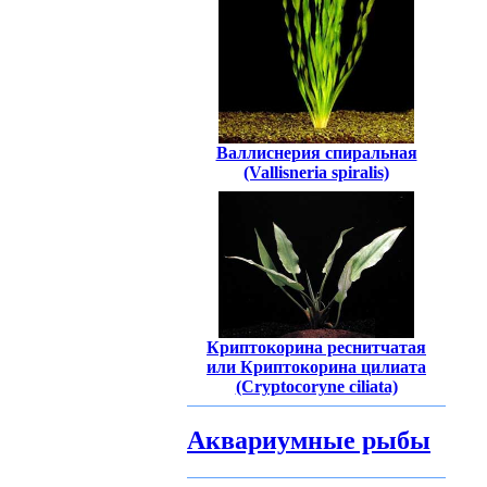
Валлиснерия спиральная
(Vallisneria spiralis)
Криптокорина реснитчатая
или Криптокорина цилиата
(Cryptocoryne ciliata)
Аквариумные рыбы