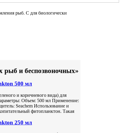
рмления
рыб. С
для биологически
х рыб и беспозвоночных»
nkton 500 мл
леного и коричневого вида) для
араметры: Объем: 500 мл Применение:
одитель: Seachem Использование и
копитательный фитопланктон. Такая
nkton 250 мл