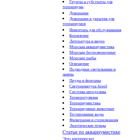
Грунты и субстраты для
террариума
Декорации
Декорации и укрытия для
террариумов
Инвентарь для обслуживания
Кормление
Литература и видео
Морская аквариумистика
Морские беспозвоночные
Морские рыбы
Освещение
Подводные светильники и
лампы
Пруды и фонтаны
Светоарматура Juwel
Системы автодолива
Терморегуляция
Террариумистика
Террариумные животные
Тестирование воды
Фильтрация и стерилизация
Экзотические птицы
Статьи по аквариумистике
Это интересно...