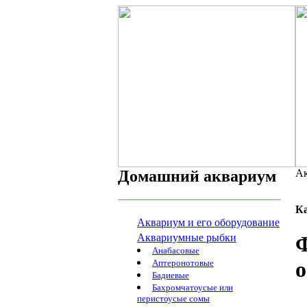
Домашний аквариум
Ак
К
Аквариум и его оборудование
Аквариумные рыбки
Ф
Анабасовые
о
Аптеронотовые
Бадиевые
Бахромчатоусые или
перистоусые сомы