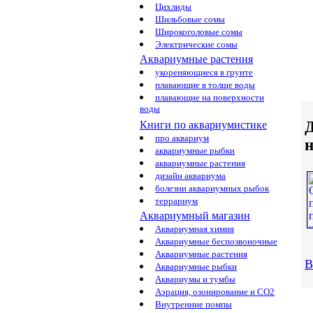
Цихлиды
Шильбовые сомы
Широкоголовые сомы
Электрические сомы
Аквариумные растения
укореняющиеся в грунте
плавающие в толще воды
плавающие на поверхности
воды
Д
Книги по аквариумистике
про аквариум
аквариумные рыбки
аквариумные растения
дизайн аквариума
болезни аквариумных рыбок
террариум
Аквариумный магазин
Аквариумная химия
Аквариумные беспозвоночные
Аквариумные растения
В
Аквариумные рыбки
Аквариумы и тумбы
Аэрация, озонирование и CO2
Внутренние помпы