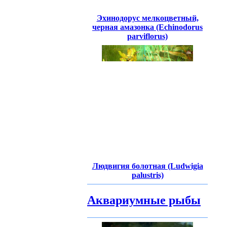
Эхинодорус мелкоцветный,
черная амазонка (Echinodorus
parviflorus)
Людвигия болотная (Ludwigia
palustris)
Аквариумные рыбы