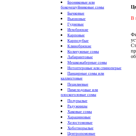
Броняковые или
Ц
бокочешуйниковые сомы
Бычковые
В 
Вьюновые
Гудиевые
Иглобрюхие
Фи
Карповые
ус
Карпозубые
Ст
Клинобрюхие
пр
Кольчужные сомы
об
Лабиринтовые
Мешкожаберные сомы
Нотоптеровые или спиноперые
Панцирные сомы или
каллихтовые
Пецилиевые
Пимелодовые или
плоскоголовые сомы
Полурылые
Радужницы
Хаковые сомы
Харациновые
Хелостомовые
Хоботнорылые
Центропомовые