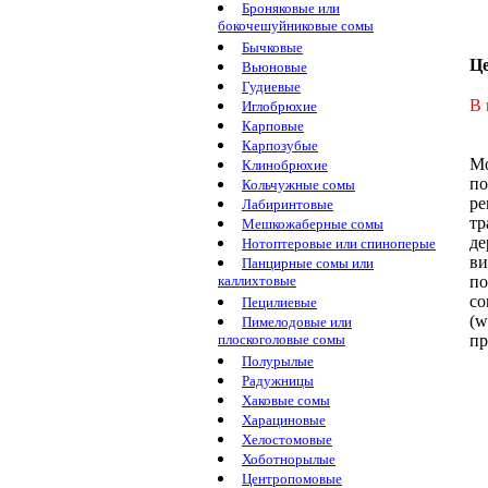
Броняковые или
бокочешуйниковые сомы
Бычковые
Ц
Вьюновые
Гудиевые
В 
Иглобрюхие
Карповые
Карпозубые
М
Клинобрюхие
п
Кольчужные сомы
ре
Лабиринтовые
тр
Мешкожаберные сомы
де
Нотоптеровые или спиноперые
ви
Панцирные сомы или
п
каллихтовые
co
Пецилиевые
(w
Пимелодовые или
п
плоскоголовые сомы
Полурылые
Радужницы
Хаковые сомы
Харациновые
Хелостомовые
Хоботнорылые
Центропомовые