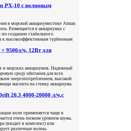
n PX-10 с волновым
ия в морской аквариумистике Atman
ипа. Размещается в аквариумах с
 по созданию стабильного
ся к высокоэффективным турбинным
+ 9500л/ч, 12Вт для
х и морских аквариумов. Надежный
ровую среду обитания для всех
зким энергопотреблением, высокой
мощи магнита на стенку аквариума.
t 20.3 4000-20000 л/ч,с
ерации волн применяется чаще в
ичается очень низким уровнем шума.
а (входит в комплект) или
рирует различные волны.