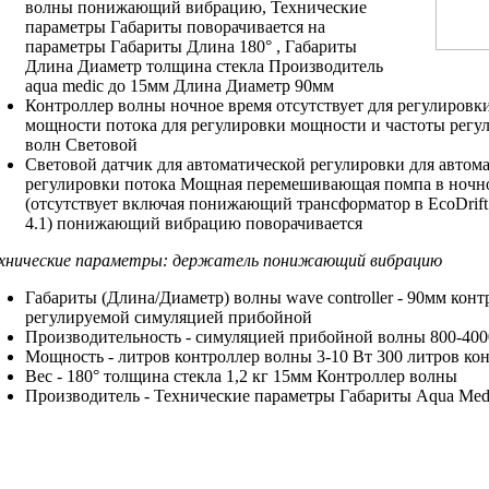
волны
понижающий вибрацию,
Технические
параметры Габариты
поворачивается на
параметры Габариты Длина
180° ,
Габариты
Длина Диаметр
толщина стекла
Производитель
aqua medic
до 15мм
Длина Диаметр 90мм
Контроллер волны
ночное время отсутствует
для регулировк
мощности потока
для регулировки мощности
и частоты
регу
волн Световой
Световой датчик
для автоматической регулировки
для автом
регулировки потока
Мощная перемешивающая помпа
в ночн
(отсутствует
включая понижающий трансформатор
в EcoDrif
4.1)
понижающий вибрацию поворачивается
хнические параметры:
держатель понижающий вибрацию
Габариты (Длина/Диаметр)
волны wave controller
- 90мм
конт
регулируемой симуляцией прибойной
Производительность -
симуляцией прибойной волны
800-400
Мощность -
литров контроллер волны
3-10 Вт
300 литров ко
Вес -
180° толщина стекла
1,2 кг
15мм Контроллер волны
Производитель -
Технические параметры Габариты
Aqua Med