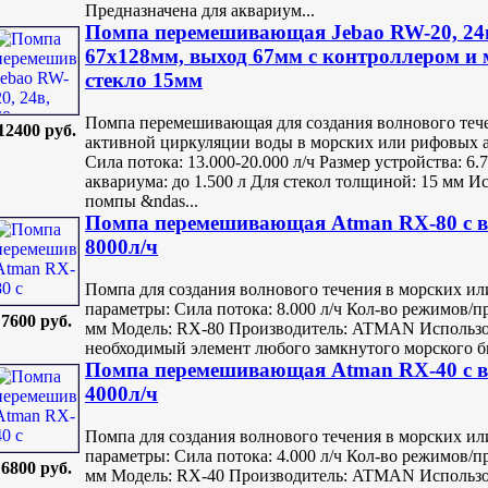
Предназначена для аквариум...
Помпа перемешивающая Jebao RW-20, 24в,
67х128мм, выход 67мм с контроллером и
стекло 15мм
Помпа перемешивающая для создания волнового теч
12400 руб.
активной циркуляции воды в морских или рифовых 
Сила потока: 13.000-20.000 л/ч Размер устройства: 6
аквариума: до 1.500 л Для стекол толщиной: 15 мм 
помпы &ndas...
Помпа перемешивающая Atman RX-80 с 
8000л/ч
Помпа для создания волнового течения в морских и
параметры: Сила потока: 8.000 л/ч Кол-во режимов/п
7600 руб.
мм Модель: RX-80 Производитель: ATMAN Использо
необходимый элемент любого замкнутого морского био
Помпа перемешивающая Atman RX-40 с 
4000л/ч
Помпа для создания волнового течения в морских и
параметры: Сила потока: 4.000 л/ч Кол-во режимов/п
6800 руб.
мм Модель: RX-40 Производитель: ATMAN Использо