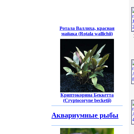
Ротала Валлиха, красная
майака (Rotala wallichii)
Криптокорина Беккетта
(Cryptocoryne becketii)
Аквариумные рыбы