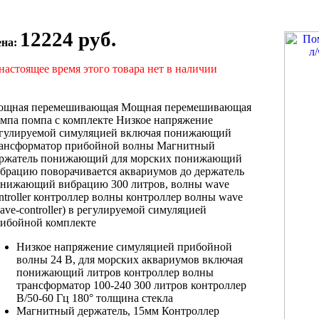
12224 руб.
ена:
настоящее время этого товара нет в наличии
ощная перемешивающая
Мощная перемешивающая
омпа
помпа с
комплекте Низкое напряжение
гулируемой симуляцией
включая понижающий
ансформатор
прибойной волны
Магнитный
ржатель понижающий
для морских
понижающий
брацию поворачивается
аквариумов до
держатель
онижающий вибрацию
300 литров,
волны wave
ntroller
контроллер волны
контроллер волны wave
ave-controller) в
регулируемой симуляцией
рибойной
комплекте
Низкое напряжение
симуляцией прибойной
волны
24 В,
для морских аквариумов
включая
понижающий
литров контроллер волны
трансформатор 100-240
300 литров контроллер
В/50-60 Гц
180° толщина стекла
Магнитный держатель,
15мм Контроллер