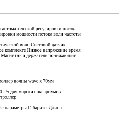
и
автоматической регулировки потока
лировки мощности потока
волн
частоты
атической
волн Световой датчик
ое
комплекте Низкое напряжение
время
t
Магнитный держатель понижающий
роллер волны wave
х 70мм
0 л/ч
для морских аквариумов
нтроллер
ic
параметры Габариты Длина