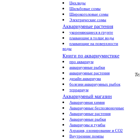
Цихлиды
Шильбовые сомы
Широкоголовые сомы
Электрические сомы
Аквариумные растения
укореняющиеся в грунте
плавающие в толще воды
плавающие на поверхности
воды
Книги по аквариумистике
про аквариум
аквариумные рыбки
аквариумные растения
Те
дизайн аквариума
болезни аквариумных рыбок
террариум
Аквариумный магазин
Аквариумная химия
Аквариумные беспозвоночные
Аквариумные растения
Аквариумные рыбки
Аквариумы и тумбы
Аэрация, озонирование и CO2
Внутренние помпы