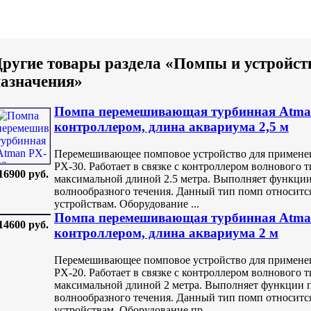
ругие товары раздела «Помпы и устройст
азначения»
Помпа перемешивающая турбинная Atma
контроллером, длина аквариума 2,5 м
Перемешивающее помповое устройство для применен
PX-30. Работает в связке с контроллером волнового т
16900 руб.
максимальной длиной 2.5 метра. Выполняет функции
волнообразного течения. Данный тип помп относит
устройствам. Оборудование ...
Помпа перемешивающая турбинная Atma
14600 руб.
контроллером, длина аквариума 2 м
Перемешивающее помповое устройство для применен
PX-20. Работает в связке с контроллером волнового т
максимальной длиной 2 метра. Выполняет функции 
волнообразного течения. Данный тип помп относит
устройствам. Оборудование пр...