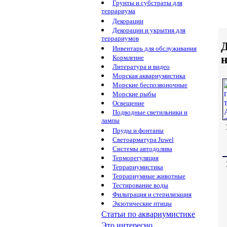
Грунты и субстраты для
террариума
Декорации
Декорации и укрытия для
террариумов
Д
Инвентарь для обслуживания
н
Кормление
Литература и видео
Морская аквариумистика
Морские беспозвоночные
Морские рыбы
Освещение
Подводные светильники и
лампы
Пруды и фонтаны
Светоарматура Juwel
Системы автодолива
Терморегуляция
Террариумистика
Террариумные животные
Тестирование воды
Фильтрация и стерилизация
Экзотические птицы
Статьи по аквариумистике
Это интересно...