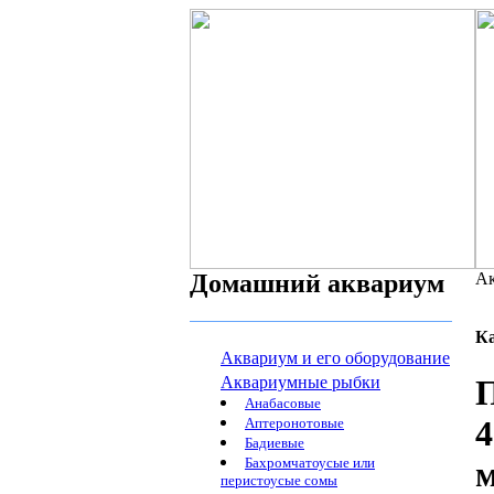
Домашний аквариум
Ак
К
Аквариум и его оборудование
Аквариумные рыбки
Анабасовые
4
Аптеронотовые
Бадиевые
Бахромчатоусые или
перистоусые сомы