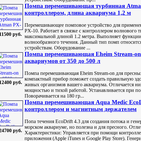
Помпа перемешивающая турбинная Atma
контроллером, длина аквариума 1,2 м
Перемешивающее помповое устройство для применен
PX-10. Работает в связке с контроллером волнового т
11500 руб.
максимальной длиной 1.2 метра. Выполняет функции
волнообразного течения. Данный тип помп относит
устройствам. Оборудование ...
Помпа перемешивающая Eheim Stream-on 
аквариумов от 350 до 500 л
Помпа перемешивающая Eheim Stream-on для пресны
компактный прибор поможет создать правильную здо
12400 руб.
живых организмов вашего аквариума. Отличается ни
мощностью и тихой работой. Устанавливается при по
Поворачивается на 180 гр...
Помпа перемешивающая Aqua Medic EcoDrif
контроллером и магнитным держателем
Попа течения EcoDrift 4.3 для создания потока и ген
морском аквариуме, но полезна и для пресного. Отл
24700 руб.
Характеристики: Управляется при помощи контроллер
приложения (Apple iTunes и Google Play Store). Гене