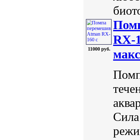
биото
Пом
RX-1
11000 руб.
макс
Помп
тече
аква
Сила
режи