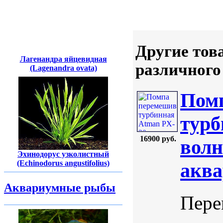
Другие тов
Лагенандра яйцевидная
различного
(Lagenandra ovata)
Пом
турб
16900 руб.
волн
Эхинодорус узколистный
(Echinodorus angustifolius)
аква
Аквариумные рыбы
Пере