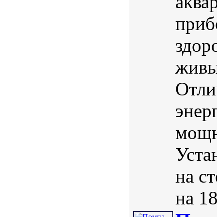
аква
приб
здор
живы
Отли
энер
мощн
Уста
на с
на 18