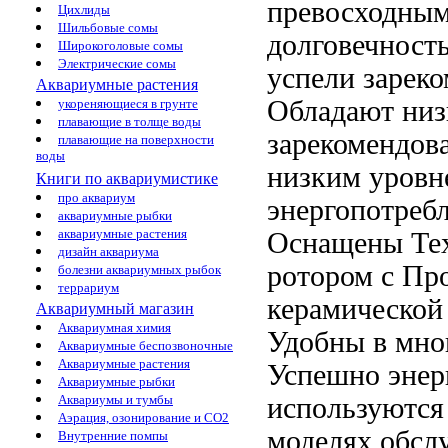
превосходным
Цихлиды
Шильбовые сомы
долговечност
Широкоголовые сомы
Электрические сомы
успели зареко
Аквариумные растения
Обладают ни
укореняющиеся в грунте
плавающие в толще воды
зарекомендов
плавающие на поверхности
воды
низким уров
Книги по аквариумистике
про аквариум
энергопотреб
аквариумные рыбки
аквариумные растения
Оснащены
Те
дизайн аквариума
ротором с
Про
болезни аквариумных рыбок
террариум
керамической
Аквариумный магазин
Аквариумная химия
Удобны в
мно
Аквариумные беспозвоночные
Аквариумные растения
Успешно
энер
Аквариумные рыбки
используются
Аквариумы и тумбы
Аэрация, озонирование и CO2
моделях
обсл
Внутренние помпы