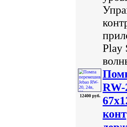
Упра
конт
прил
Play
волн
Пом
RW-2
12400 руб.
67х1
конт