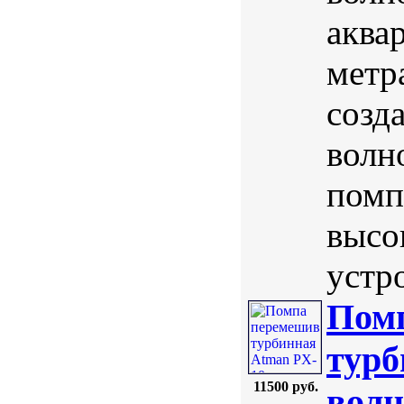
аква
метр
созд
волн
помп
высо
устр
Пом
турб
11500 руб.
волн