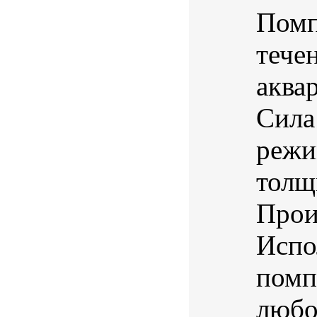
Помп
тече
аква
Сила 
режи
толщ
Прои
Испо
помп
любо