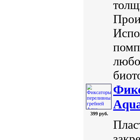
толщ
Прои
Испо
помп
любо
биот
Фикс
Aqua
399 руб.
Плас
закр