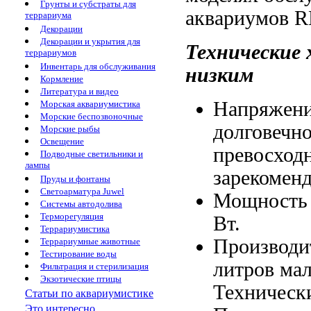
Грунты и субстраты для
аквариумов 
террариума
Декорации
Декорации и укрытия для
Технические
террариумов
Инвентарь для обслуживания
низким
Кормление
Литература и видео
Напряжени
Морская аквариумистика
Морские беспозвоночные
долговечн
Морские рыбы
Освещение
превосход
Подводные светильники и
лампы
зарекоменд
Пруды и фонтаны
Светоарматура Juwel
Мощность
Системы автодолива
Терморегуляция
Вт.
Террариумистика
Производи
Террариумные животные
Тестирование воды
литров
ма
Фильтрация и стерилизация
Экзотические птицы
Техническ
Статьи по аквариумистике
Это интересно...