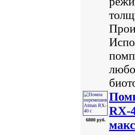
режи
толщ
Прои
Испо
помп
любо
биото
Пом
RX-4
6800 руб.
макс