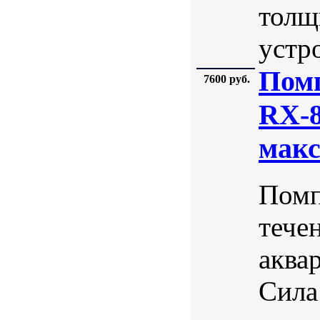
толщ
устр
Пом
7600 руб.
RX-8
макс
Помп
тече
аква
Сила 