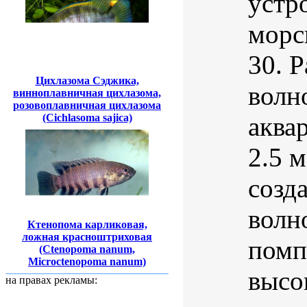
устр
морс
30. Р
Цихлазома Сэджика,
волн
винноплавничная цихлазома,
розовоплавничная цихлазома
аква
(Cichlasoma sajica)
2.5 
созд
волн
Ктенопома карликовая,
ложная красноштриховая
помп
(Ctenopoma nanum,
Microctenopoma nanum)
высо
на правах рекламы: