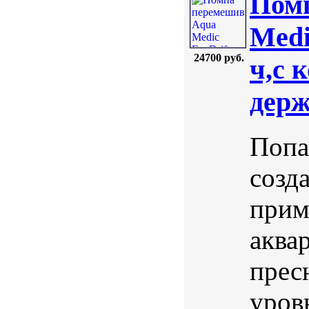
Пом
Medi
24700 руб.
ч,с 
держ
Попа
созд
прим
аква
прес
уров