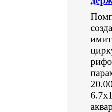
держ
Помп
созд
имит
цирк
рифо
пара
20.0
6.7х
аква