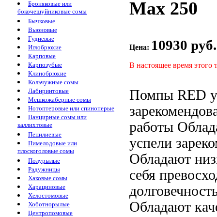
Max 250
Броняковые или
бокочешуйниковые сомы
Бычковые
Вьюновые
Гудиевые
10930 руб.
Цена:
Иглобрюхие
Карповые
В настоящее время этого 
Карпозубые
Клинобрюхие
Кольчужные сомы
Помпы RED
Лабиринтовые
Мешкожаберные сомы
зарекомендов
Нотоптеровые или спиноперые
Панцирные сомы или
работы Облад
каллихтовые
Пецилиевые
успели зарек
Пимелодовые или
плоскоголовые сомы
Обладают низ
Полурылые
Радужницы
себя превосх
Хаковые сомы
долговечност
Харациновые
Хелостомовые
Обладают
кач
Хоботнорылые
Центропомовые