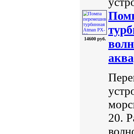
устр
Пом
турб
14600 руб.
волн
аква
Пере
устр
морс
20. Р
волн