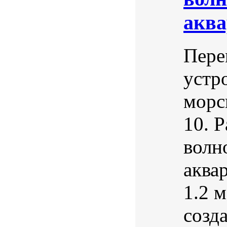
аква
Пере
устр
морс
10. Р
волн
аква
1.2 
созд