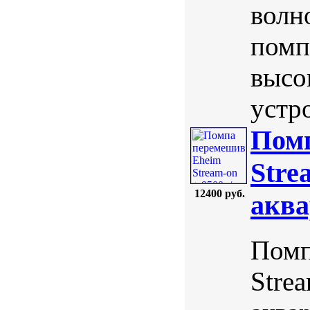
волн
помп
высо
устр
Пом
Stre
12400 руб.
аква
Помп
Stre