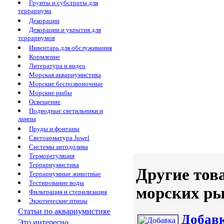
Грунты и субстраты для
террариума
Декорации
Декорации и укрытия для
террариумов
Инвентарь для обслуживания
Кормление
Литература и видео
Морская аквариумистика
Морские беспозвоночные
Морские рыбы
Освещение
Подводные светильники и
лампы
Пруды и фонтаны
Светоарматура Juwel
Системы автодолива
Терморегуляция
Террариумистика
Другие тов
Террариумные животные
Тестирование воды
морских р
Фильтрация и стерилизация
Экзотические птицы
Статьи по аквариумистике
Добавк
Это интересно...