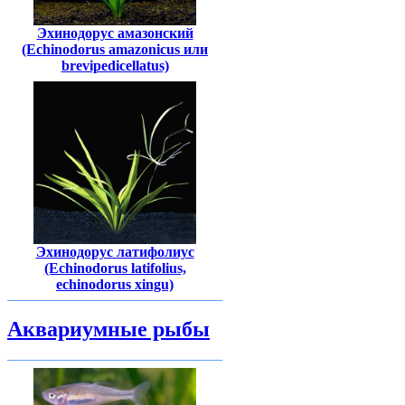
Эхинодорус амазонский
(Echinodorus amazonicus или
brevipedicellatus)
Эхинодорус латифолиус
(Echinodorus latifolius,
echinodorus xingu)
Аквариумные рыбы