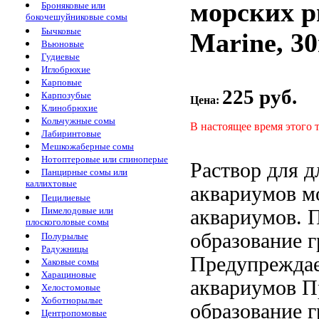
морских ры
Броняковые или
бокочешуйниковые сомы
Бычковые
Marine, 3
Вьюновые
Гудиевые
Иглобрюхие
Карповые
225 руб.
Карпозубые
Цена:
Клинобрюхие
Кольчужные сомы
В настоящее время этого 
Лабиринтовые
Мешкожаберные сомы
Нотоптеровые или спиноперые
Раствор для
д
Панцирные сомы или
каллихтовые
аквариумов
м
Пецилиевые
Пимелодовые или
аквариумов.
П
плоскоголовые сомы
образование 
Полурылые
Радужницы
Предупреждае
Хаковые сомы
Харациновые
аквариумов П
Хелостомовые
Хоботнорылые
образование
г
Центропомовые