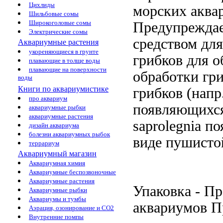
Цихлиды
морских аква
Шильбовые сомы
Широкоголовые сомы
Предупрежда
Электрические сомы
средством
для
Аквариумные растения
укореняющиеся в грунте
грибков
для о
плавающие в толще воды
плавающие на поверхности
обработки гр
воды
Книги по аквариумистике
грибков (напр
про аквариум
появляющихс
аквариумные рыбки
аквариумные растения
saprolegnia п
дизайн аквариума
болезни аквариумных рыбок
виде пушист
террариум
Аквариумный магазин
Аквариумная химия
Аквариумные беспозвоночные
Аквариумные растения
Упаковка -
Пр
Аквариумные рыбки
Аквариумы и тумбы
аквариумов П
Аэрация, озонирование и CO2
Внутренние помпы