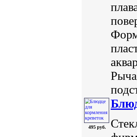
плав
пове
Форм
плас
аква
Рыча
подст
Блюд
Стек
495 руб.