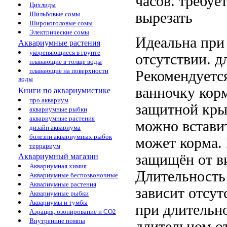
часов.
требует
Цихлиды
вырезать
Шильбовые сомы
Широкоголовые сомы
Электрические сомы
Идеальна пр
Аквариумные растения
укореняющиеся в грунте
отсутствии.
д
плавающие в толще воды
плавающие на поверхности
Рекомендуетс
воды
ванночку
кор
Книги по аквариумистике
про аквариум
защитной кры
аквариумные рыбки
аквариумные растения
можно встави
дизайн аквариума
болезни аквариумных рыбок
может
корма.
террариум
защищён от
в
Аквариумный магазин
Аквариумная химия
Длительност
Аквариумные беспозвоночные
Аквариумные растения
зависит
отсут
Аквариумные рыбки
Аквариумы и тумбы
при длительн
Аэрация, озонирование и CO2
Внутренние помпы
длительном о