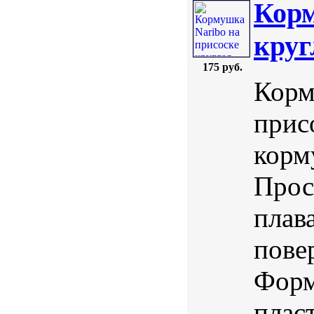
Корм
круг
175 руб.
Корм
прис
корм
Прос
плав
пове
Форм
плас