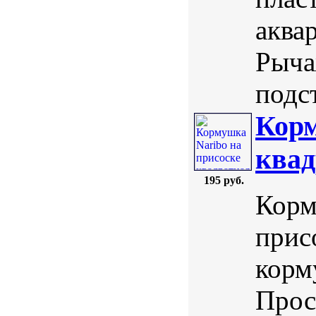
аква
Рыча
подс
Корм
квад
195 руб.
Корм
прис
корм
Прос