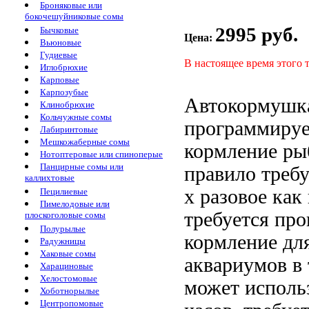
Броняковые или
бокочешуйниковые сомы
2995 руб.
Бычковые
Цена:
Вьюновые
Гудиевые
В настоящее время этого 
Иглобрюхие
Карповые
Карпозубые
Автокормушк
Клинобрюхие
Кольчужные сомы
программиру
Лабиринтовые
Мешкожаберные сомы
кормление
ры
Нотоптеровые или спиноперые
Панцирные сомы или
правило требу
каллихтовые
х разовое
как
Пецилиевые
Пимелодовые или
требуется
про
плоскоголовые сомы
Полурылые
кормление
дл
Радужницы
Хаковые сомы
аквариумов
в 
Харациновые
Хелостомовые
может исполь
Хоботнорылые
Центропомовые