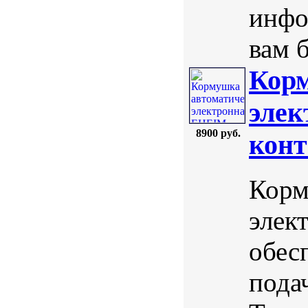
инфо
вам б
Корм
эле
8900 руб.
конт
Корм
элек
обес
пода