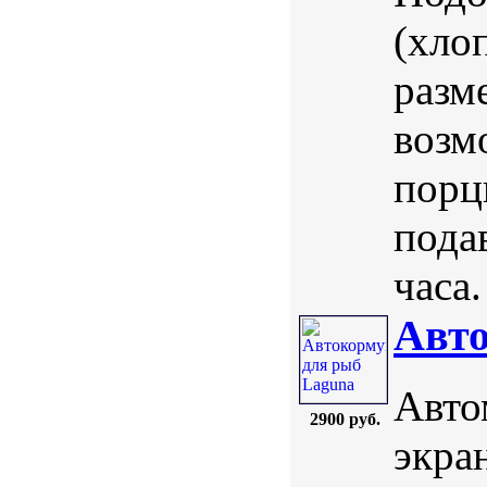
(хло
разм
возм
порц
пода
часа.
Авто
Авто
2900 руб.
экра