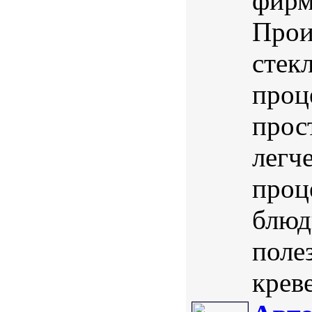
фирм
Прои
стек
проц
прос
легч
проц
блюд
поле
креве