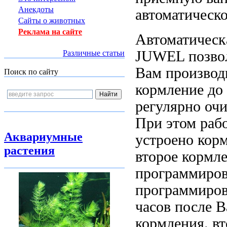
Анекдоты
автоматическ
Сайты о животных
Реклама на сайте
Автоматичес
JUWEL позво
Различные статьи
Вам произво
Поиск по сайту
кормление до
регулярно оч
При этом
раб
Аквариумные
устроено
корм
растения
второе кормл
программиров
программиро
часов после
В
кормления.
вт