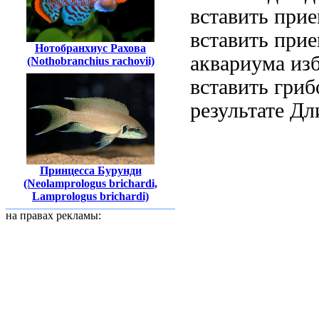
вставить при
вставить при
Нотобранхиус Рахова
аквариума
изб
(Nothobranchius rachovii)
вставить
гриб
результате
Дл
Принцесса Бурунди
(Neolamprologus brichardi,
Lamprologus brichardi)
на правах рекламы: