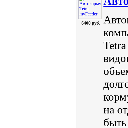
Авто
Авто
6400 руб.
комп
Tetr
видо
объе
долг
корм
на о
быть