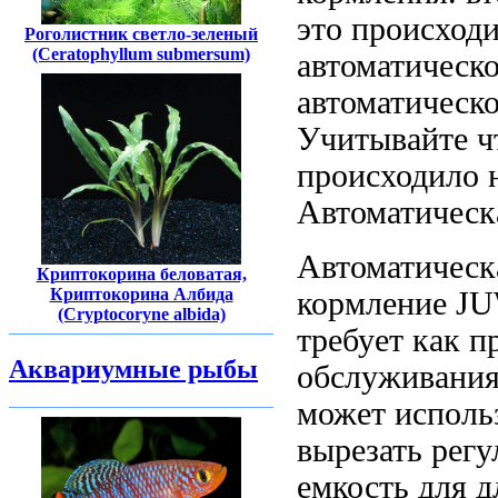
это
происходи
Роголистник светло-зеленый
(Ceratophyllum submersum)
автоматическ
автоматическ
Учитывайте
ч
происходило 
Автоматическ
Автоматичес
Криптокорина беловатая,
Криптокорина Албида
кормление
JU
(Cryptocoryne albida)
требует
как п
Аквариумные рыбы
обслуживани
может исполь
вырезать
регу
емкость для
д