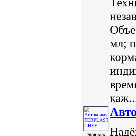
Техн
неза
Объе
мл; 
корм
инди
врем
каж..
Авт
Надё
7800 руб.