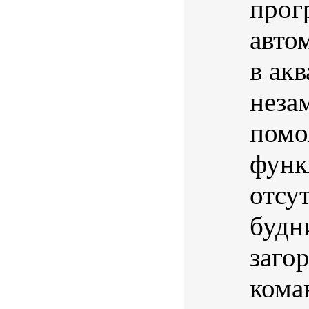
прог
авто
в акв
неза
помо
функ
отсут
будн
заго
кома