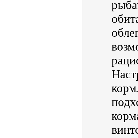
рыба
обит
обле
возм
раци
Наст
корм
подх
корм
винто