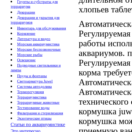
Грунты и субстраты для
террариума
хлопьев табле
Декорации
Декорации и укрытия для
Автоматичес
террариумов
Инвентарь для обслуживания
Регулируемая
Кормление
Литература и видео
работы
исполь
Морская аквариумистика
Морские беспозвоночные
аквариумов.
п
Морские рыбы
Освещение
Регулируемая
Подводные светильники и
корма
требует
лампы
Пруды и фонтаны
Автоматическ
Светоарматура Juwel
Системы автодолива
Автоматическ
Терморегуляция
Террариумистика
технического
Террариумные животные
Тестирование воды
кормушка juw
Фильтрация и стерилизация
Экзотические птицы
кормушка
мож
Статьи по аквариумистике
приемную ва
Это интересно...