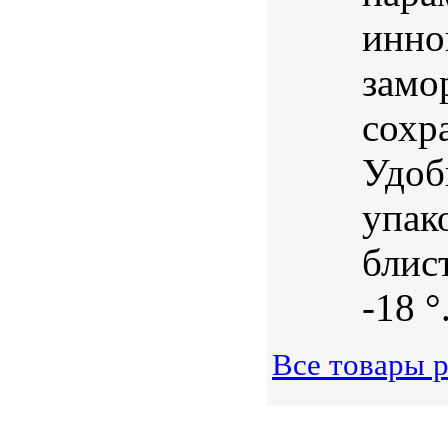
инно
замо
сохр
Удоб
упак
блис
-18 °.
Все товары 