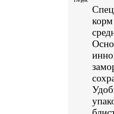
170 руб.
Спец
корм
сред
Осно
инно
замо
сохр
Удоб
упак
блис