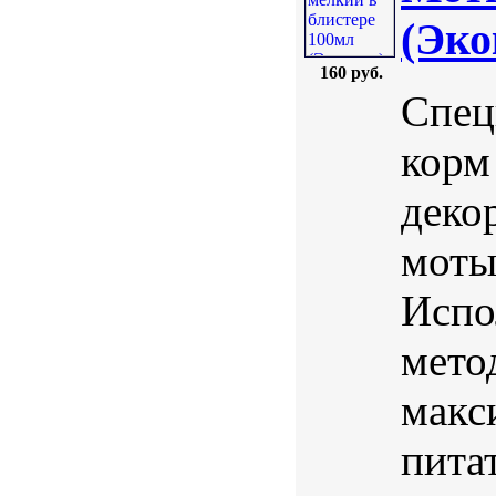
(Эко
160 руб.
Спец
корм
деко
моты
Испо
мето
макс
пита