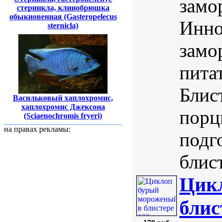
замо
стерникла, клинобрюшка
обыкновенная (Gasteropelecus
Инно
sternicla)
замо
пита
Блис
Васильковый хаплохромис,
хаплохромис Джексона
порц
(Sciaenochromis fryeri)
на правах рекламы:
подг
блист
Цик
блис