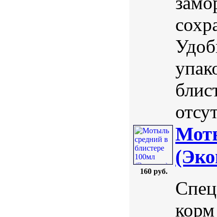
замо
сохр
Удоб
упак
блис
отсут
Моты
(Эко
160 руб.
Спец
корм