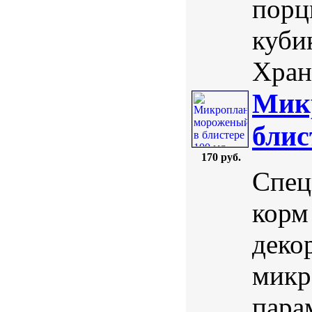
порц
куби
Храни
Мик
блис
170 руб.
Спец
корм
деко
микр
пара