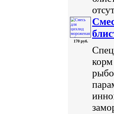
отсут
Смес
блис
170 руб.
Спец
корм
рыбо
пара
инно
замо