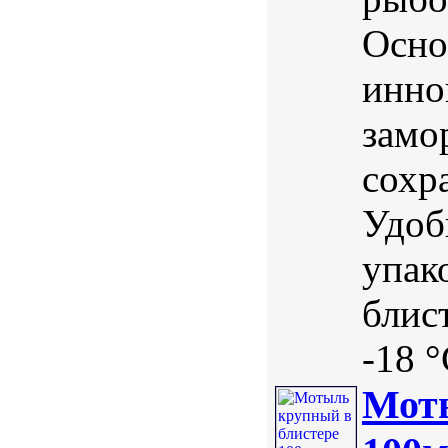
Осно
инно
замо
сохр
Удоб
упак
блис
-18 °
Моты