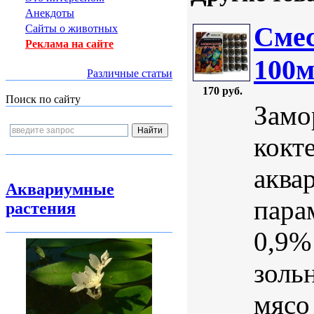
Анекдоты
Смес
Сайты о животных
Реклама на сайте
100м
Различные статьи
170 руб.
Поиск по сайту
Замо
кокт
аква
Аквариумные
пара
растения
0,9%
золь
мясо