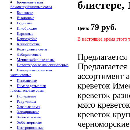
блистере, 
Броняковые или
бокочешуйниковые сомы
Бычковые
Вьюновые
Гудиевые
79 руб.
Цена:
Иглобрюхие
Карповые
В настоящее время этого 
Карпозубые
Клинобрюхие
Кольчужные сомы
Предлагается
Лабиринтовые
Мешкожаберные сомы
Предлагается
Нотоптеровые или спиноперые
Панцирные сомы или
ассортимент
а
каллихтовые
Пецилиевые
креветок
Имее
Пимелодовые или
плоскоголовые сомы
креветок
разн
Полурылые
Радужницы
мясо кревето
Хаковые сомы
креветок кру
Харациновые
Хелостомовые
черноморские
Хоботнорылые
Центропомовые