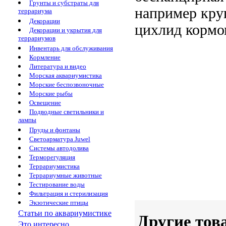
Грунты и субстраты для
например кр
террариума
Декорации
цихлид
кормо
Декорации и укрытия для
террариумов
Инвентарь для обслуживания
Кормление
Литература и видео
Морская аквариумистика
Морские беспозвоночные
Морские рыбы
Освещение
Подводные светильники и
лампы
Пруды и фонтаны
Светоарматура Juwel
Системы автодолива
Терморегуляция
Террариумистика
Террариумные животные
Тестирование воды
Фильтрация и стерилизация
Экзотические птицы
Статьи по аквариумистике
Другие тов
Это интересно...