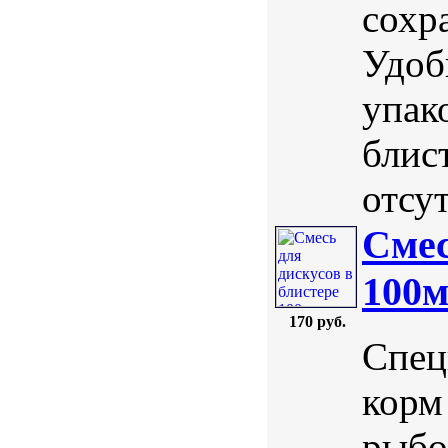
сохр
Удоб
упак
блис
отсут
Смес
100м
170 руб.
Спец
корм
рыбо