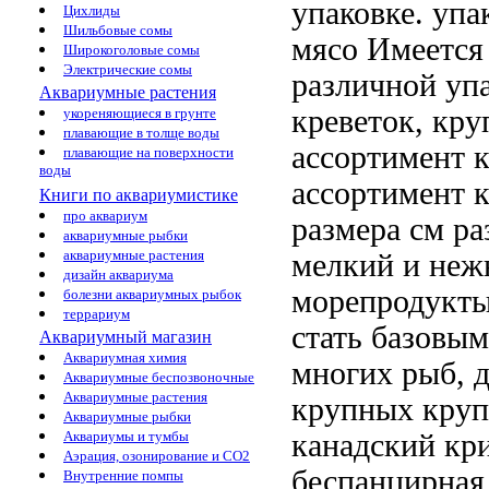
упаковке.
упа
Цихлиды
Шильбовые сомы
мясо
Имеется
Широкоголовые сомы
Электрические сомы
различной уп
Аквариумные растения
креветок, кр
укореняющиеся в грунте
плавающие в толще воды
ассортимент 
плавающие на поверхности
воды
ассортимент к
Книги по аквариумистике
про аквариум
размера
см ра
аквариумные рыбки
аквариумные растения
мелкий и
неж
дизайн аквариума
морепродукты
болезни аквариумных рыбок
террариум
стать базовым
Аквариумный магазин
Аквариумная химия
многих рыб,
Аквариумные беспозвоночные
Аквариумные растения
крупных
круп
Аквариумные рыбки
канадский кр
Аквариумы и тумбы
Аэрация, озонирование и CO2
беспанцирная
Внутренние помпы