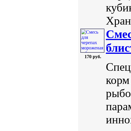
куби
Храни
Смес
блис
170 руб.
Спец
корм
рыбо
пара
инно