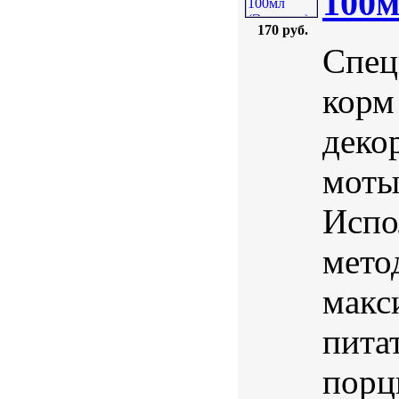
100м
170 руб.
Спец
корм
деко
моты
Испо
мето
макс
пита
порц