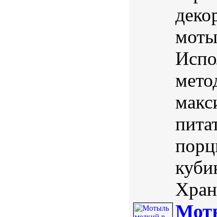
деко
моты
Испо
мето
макс
пита
порц
куби
Храни
Моты