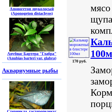
мясо
Апоногетон двуколосый
(Aponogeton distachyos)
щупа
компл
Каль
100м
Анубиас Бартера "Глабра"
(Anubias barteri var. glabra)
170 руб.
Замо
Аквариумные рыбы
замо
Корм
порц
Стерникла, гастеропелекус