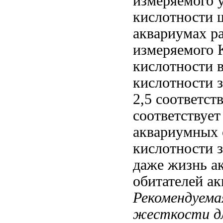
измеряемого 
кислотности 
аквариумах р
измеряемого
K
кислотности
в
кислотности 
2,5
соответст
соответствует
аквариумных 
кислотности 
даже жизнь а
обитателей
ак
Рекомендуем
жесткости
д