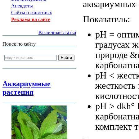
аквариумных 
Анекдоты
Сайты о животных
Показатель:
Реклама на сайте
pH =
опти
Различные статьи
градусах ж
Поиск по сайту
природе &
карбонатн
pH <
жест
Аквариумные
жесткость
растения
кислотност
pH >
dkh° 
карбонатна
комплект т