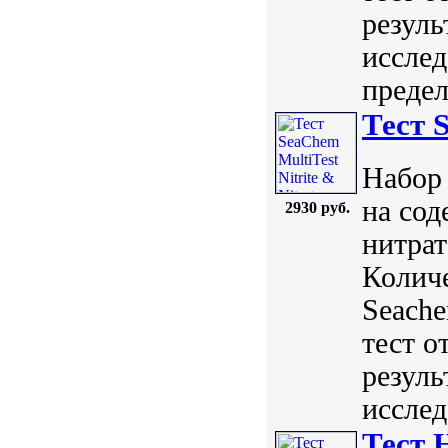
резуль
исслед
предел
Тест S
Набор 
на сод
2930 руб.
нитрат
Количе
Seach
тест о
резуль
исслед
Тест 