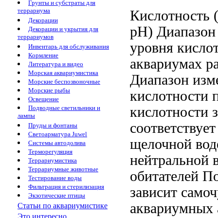
Грунты и субстраты для
террариума
Кислотность 
Декорации
pH)
Диапазон
Декорации и укрытия для
террариумов
уровня кисло
Инвентарь для обслуживания
Кормление
аквариумах р
Литература и видео
Морская аквариумистика
Диапазон изм
Морские беспозвоночные
Морские рыбы
кислотности
п
Освещение
кислотности 
Подводные светильники и
лампы
соответствует
Пруды и фонтаны
Светоарматура Juwel
щелочной вод
Системы автодолива
Терморегуляция
нейтральной 
Террариумистика
Террариумные животные
обитателей П
Тестирование воды
Фильтрация и стерилизация
зависит самоч
Экзотические птицы
аквариумных
Статьи по аквариумистике
Это интересно...