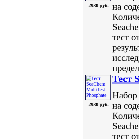
на сод
2930 руб.
Количе
Seach
тест о
резуль
исслед
предел
Тест 
Набор 
на сод
2930 руб.
Количе
Seach
тест о