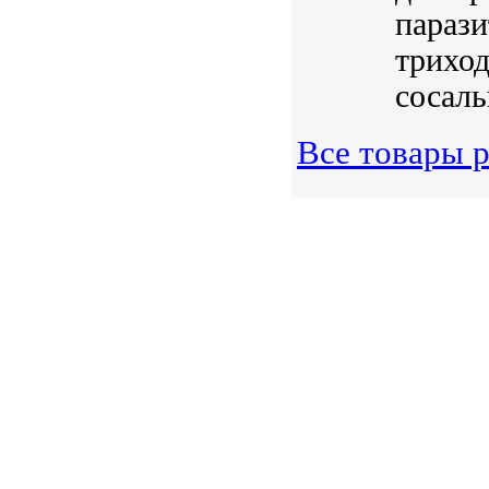
парази
триход
сосаль
Все товары р