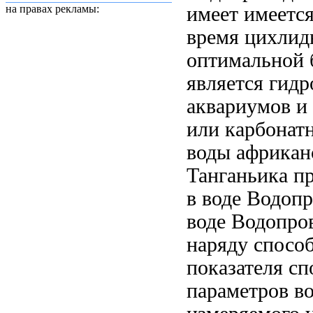
имеет
имеетс
на правах рекламы:
время цихлид
оптимальной
является
гидр
аквариумов
и
или карбонат
воды
африкан
Танганьика п
в
воде Водопр
воде Водопро
наряду
способ
показателя
сп
параметров в