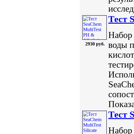
исслед
Тест 
Набор 
воды 
2930 руб.
кислот
тести
Исполь
SeaChe
сопос
Показа
Тест S
Набор 