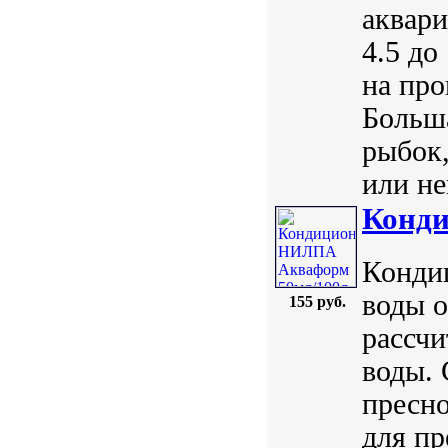
аквари
4.5 до
на про
Больш
рыбок,
или не
Конд
Конди
воды о
155 руб.
рассчи
воды. 
пресно
для п