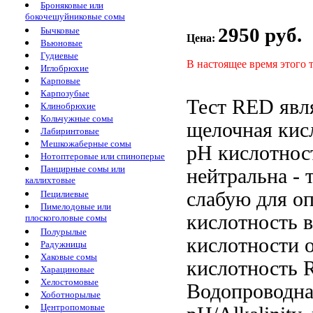
Броняковые или
бокочешуйниковые сомы
2950 руб.
Бычковые
Цена:
Вьюновые
Гудиевые
В настоящее время этого 
Иглобрюхие
Карповые
Карпозубые
Тест RED
явл
Клинобрюхие
Кольчужные сомы
щелочная кис
Лабиринтовые
Мешкожаберные сомы
pH
кислотнос
Нотоптеровые или спиноперые
Панцирные сомы или
нейтральна
- 
каллихтовые
слабую
для о
Пецилиевые
Пимелодовые или
кислотность 
плоскоголовые сомы
Полурылые
кислотности
Радужницы
Хаковые сомы
кислотность
R
Харациновые
Хелостомовые
Водопроводна
Хоботнорылые
Центропомовые