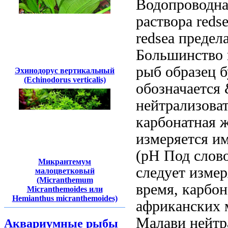
Водопроводна
раствора reds
redsea
предела
Большинство
рыб
образец 
Эхинодорус вертикальный
(Echinodorus verticalis)
обозначается 
нейтрализова
карбонатная 
измеряется
им
(pH
Под слово
Микрантемум
следует измер
малоцветковый
(Micranthemum
время,
карбон
Micranthemoides или
Hemianthus micranthemoides)
африканских
Малави
нейтр
Аквариумные рыбы