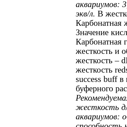
аквариумов: 3
экв/л.
В
жестк
Карбонатная 
Значение кис
Карбонатная
г
жесткость
и о
жесткость
– d
жесткость
red
success buff
в 
буферного рас
Рекомендуема
жесткость д
аквариумов:
о
способность 