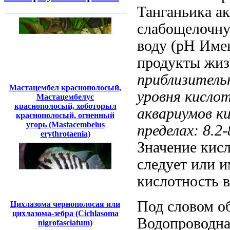
Танганьика
а
слабощелочн
воду (pH
Имен
продукты жиз
приблизитель
Мастацембел краснополосый,
уровня кисло
Мастацембелус
краснополосый, хоботорыл
аквариумов
ки
краснополосый, огненный
угорь (Mastacembelus
пределах: 8.2
erythrotaenia)
Значение
кисл
следует
или и
кислотность 
Под словом
о
Цихлазома чернополосая или
цихлазома-зебра (Cichlasoma
Водопроводна
nigrofasciatum)