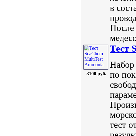
в сост
провод
После 
медесо
Тест 
Набор 
по пок
3100 руб.
свобод
параме
Произ
морско
тест о
резуль