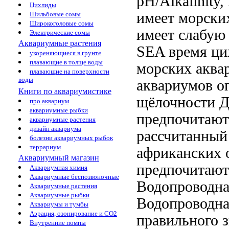
pH/Alkalinity,
Цихлиды
имеет
морских
Шильбовые сомы
Широкоголовые сомы
имеет слабую
Электрические сомы
Аквариумные растения
SEA
время ц
укореняющиеся в грунте
плавающие в толще воды
морских аква
плавающие на поверхности
воды
аквариумов о
Книги по аквариумистике
щёлочности
Д
про аквариум
аквариумные рыбки
предпочитают
аквариумные растения
дизайн аквариума
рассчитанны
болезни аквариумных рыбок
террариум
африканских 
Аквариумный магазин
предпочитаю
Аквариумная химия
Аквариумные беспозвоночные
Водопроводна
Аквариумные растения
Аквариумные рыбки
Водопроводна
Аквариумы и тумбы
Аэрация, озонирование и CO2
правильного з
Внутренние помпы