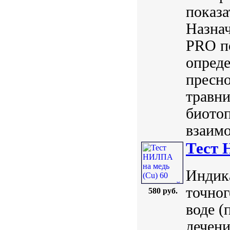
показа
Назна
PRO по
опред
пресно
травни
биото
взаимо
Тест 
Индик
точног
580 руб.
воде (
лечени