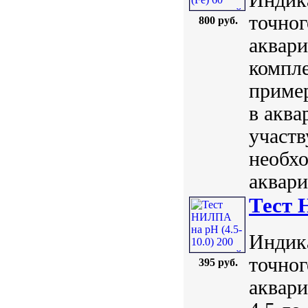
точног
800 руб.
аквари
компл
пример
в аква
участв
необхо
аквари
Тест 
Индик
точног
395 руб.
аквари