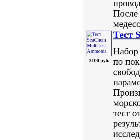
провод
После 
медесо
Тест 
Набор 
по пок
3100 руб.
свобод
параме
Произ
морско
тест о
резуль
исслед