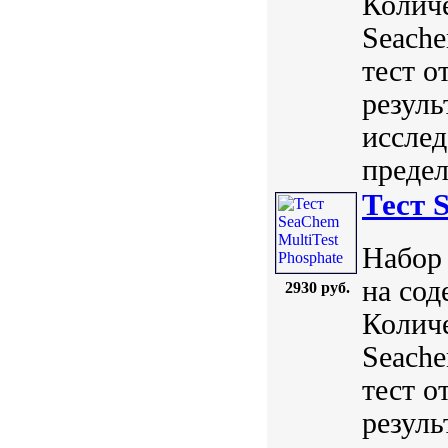
Количе
Seach
тест о
резуль
исслед
предел
Тест 
Набор 
на сод
2930 руб.
Количе
Seach
тест о
резуль