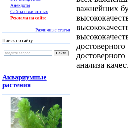
Анекдоты
важнейших
бу
Сайты о животных
высококачест
Реклама на сайте
высококачеств
Различные статьи
высококачеств
Поиск по сайту
достоверного 
достоверного 
анализа качес
Аквариумные
растения