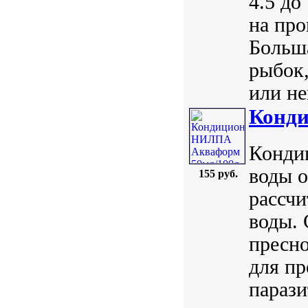
4.5 до
на про
Больш
рыбок,
или не
Конд
Конди
воды о
155 руб.
рассчи
воды. 
пресно
для п
парази