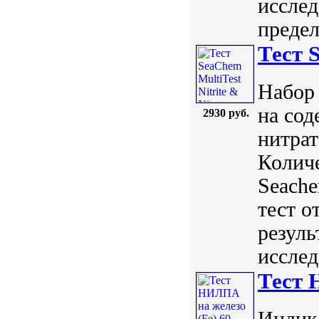
исслед
предел
Тест S
Набор 
на сод
2930 руб.
нитрат
Количе
Seach
тест о
резуль
исслед
Тест 
Индик