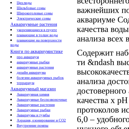
всестороннего
Цихлиды
важнейших по
Шильбовые сомы
Широкоголовые сомы
аквариуме Со
Электрические сомы
Аквариумные растения
качества вод
укореняющиеся в грунте
плавающие в толще воды
анализа всех
плавающие на поверхности
воды
Содержит на
Книги по аквариумистике
про аквариум
ти
&ndash выс
аквариумные рыбки
аквариумные растения
высококачеств
дизайн аквариума
болезни аквариумных рыбок
анализа
досто
террариум
достоверного 
Аквариумный магазин
Аквариумная химия
качества
х р
Аквариумные беспозвоночные
Аквариумные растения
протоколов и
Аквариумные рыбки
Аквариумы и тумбы
6,0 –
удобног
Аэрация, озонирование и CO2
Внутренние помпы
нужного объе