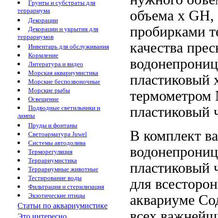
Грунты и субстраты для
террариума
объема
х GH,
Декорации
пробирками т
Декорации и укрытия для
террариумов
качества пре
Инвентарь для обслуживания
Кормление
водонепрони
Литература и видео
Морская аквариумистика
пластиковый
х
Морские беспозвоночные
Морские рыбы
термометром
Освещение
пластиковый 
Подводные светильники и
лампы
Пруды и фонтаны
В комплект
в
Светоарматура Juwel
Системы автодолива
водонепрони
Терморегуляция
Террариумистика
пластиковый 
Террариумные животные
Тестирование воды
для всесторон
Фильтрация и стерилизация
Экзотические птицы
аквариуме Со
Статьи по аквариумистике
всех важнейш
Это интересно...