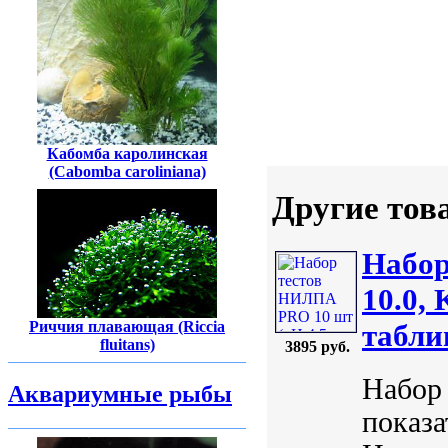
Кабомба каролинская
(Cabomba caroliniana)
Другие тов
Набор
10.0,
табли
Риччия плавающая (Riccia
fluitans)
3895 руб.
Набор
Аквариумные рыбы
показа