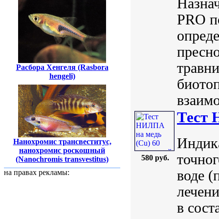
Назна
PRO по
опред
пресно
травни
Расбора Хенгеля (Rasbora
hengeli)
биото
взаимо
Тест 
Индик
Нанохромис трансвеститус,
нанохромис роскошный
точног
580 руб.
(Nanochromis transvestitus)
воде (
на правах рекламы:
лечени
в сост