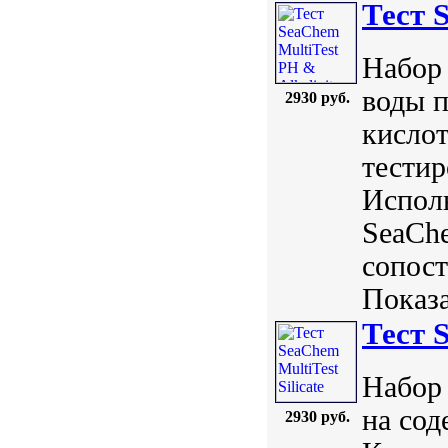
Тест 
Набор 
воды 
2930 руб.
кислот
тести
Исполь
SeaChe
сопос
Показа
Тест S
Набор 
на сод
2930 руб.