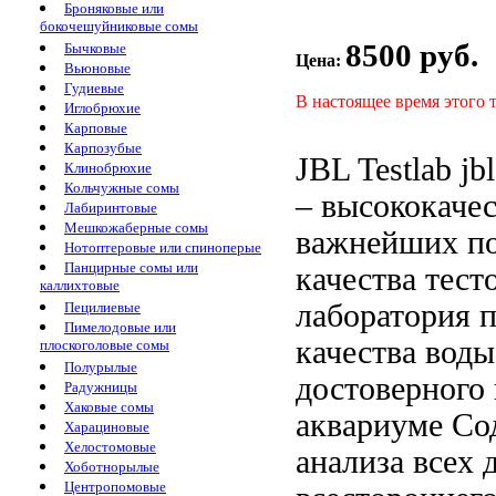
Броняковые или
бокочешуйниковые сомы
8500 руб.
Бычковые
Цена:
Вьюновые
Гудиевые
В настоящее время этого 
Иглобрюхие
Карповые
Карпозубые
JBL Testlab
jb
Клинобрюхие
Кольчужные сомы
– высококаче
Лабиринтовые
Мешкожаберные сомы
важнейших по
Нотоптеровые или спиноперые
Панцирные сомы или
качества
тест
каллихтовые
лаборатория
п
Пецилиевые
Пимелодовые или
качества воды
плоскоголовые сомы
Полурылые
достоверного
Радужницы
Хаковые сомы
аквариуме Со
Харациновые
Хелостомовые
анализа всех
Хоботнорылые
Центропомовые