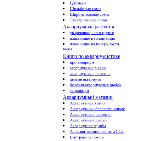
Цихлиды
Шильбовые сомы
Широкоголовые сомы
Электрические сомы
Аквариумные растения
укореняющиеся в грунте
плавающие в толще воды
плавающие на поверхности
воды
Книги по аквариумистике
про аквариум
аквариумные рыбки
аквариумные растения
дизайн аквариума
болезни аквариумных рыбок
террариум
Аквариумный магазин
Аквариумная химия
Аквариумные беспозвоночные
Аквариумные растения
Аквариумные рыбки
Аквариумы и тумбы
Аэрация, озонирование и CO2
Внутренние помпы