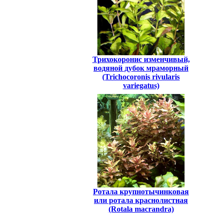
Трихокоронис изменчивый,
водяной дубок мраморный
(Trichocoronis rivularis
variegatus)
Ротала крупнотычинковая
или ротала краснолистная
(Rotala macrandra)