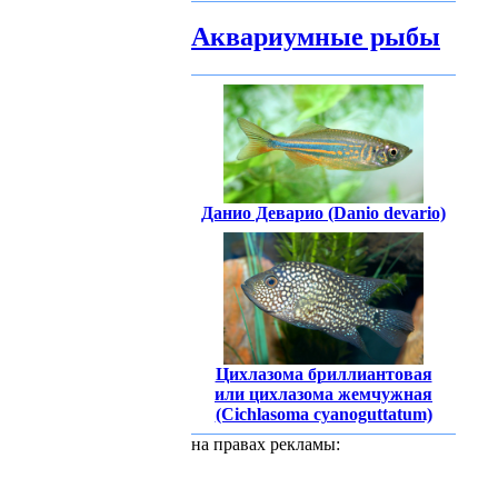
Аквариумные рыбы
Данио Деварио (Danio devario)
Цихлазома бриллиантовая
или цихлазома жемчужная
(Cichlasoma cyanoguttatum)
на правах рекламы: