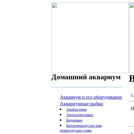
Домашний аквариум
В
«
Аквариум и его оборудование
Аквариумные рыбки
Н
Анабасовые
Аптеронотовые
Бадиевые
Бахромчатоусые или
перистоусые сомы
«