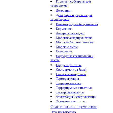
Грунты и субстраты для
террариума
Декорации
Декорации и укрытия для
террариумов
Инвентарь для обслуживания
Кормление
Литература и видео
Морская аквариумистика
Морские беспозвоночные
Морские рыбы
Освещение
Подводные светильники и
лампы
Пруды и фонтаны
Светоарматура Juwel
Системы автодолива
Терморегуляция
Террариумистика
Террариумные животные
Тестирование воды
Фильтрация и стерилизация
Экзотические птицы
Статьи по аквариумистике
Это интересно...