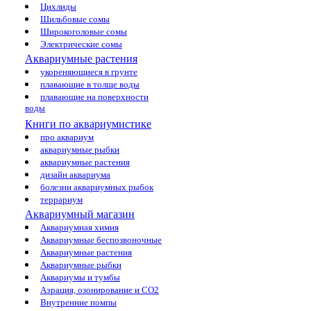
Цихлиды
Шильбовые сомы
Широкоголовые сомы
Электрические сомы
Аквариумные растения
укореняющиеся в грунте
плавающие в толще воды
плавающие на поверхности
воды
Книги по аквариумистике
про аквариум
аквариумные рыбки
аквариумные растения
дизайн аквариума
болезни аквариумных рыбок
террариум
Аквариумный магазин
Аквариумная химия
Аквариумные беспозвоночные
Аквариумные растения
Аквариумные рыбки
Аквариумы и тумбы
Аэрация, озонирование и CO2
Внутренние помпы