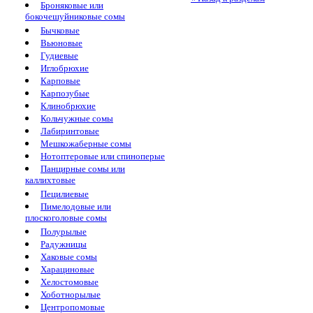
Броняковые или
бокочешуйниковые сомы
Бычковые
Вьюновые
Гудиевые
Иглобрюхие
Карповые
Карпозубые
Клинобрюхие
Кольчужные сомы
Лабиринтовые
Мешкожаберные сомы
Нотоптеровые или спиноперые
Панцирные сомы или
каллихтовые
Пецилиевые
Пимелодовые или
плоскоголовые сомы
Полурылые
Радужницы
Хаковые сомы
Харациновые
Хелостомовые
Хоботнорылые
Центропомовые