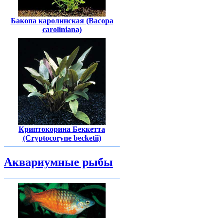
Бакопа каролинская (Bасора
caroliniana)
Криптокорина Беккетта
(Cryptocoryne becketii)
Аквариумные рыбы