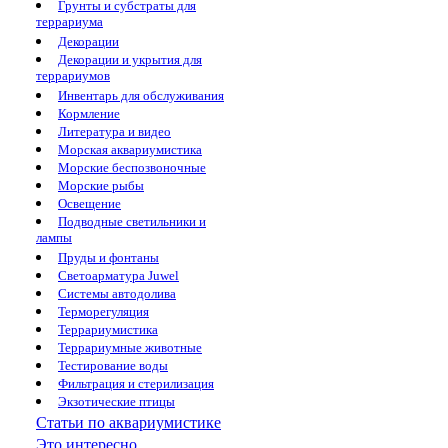
Грунты и субстраты для
террариума
Декорации
Декорации и укрытия для
террариумов
Инвентарь для обслуживания
Кормление
Литература и видео
Морская аквариумистика
Морские беспозвоночные
Морские рыбы
Освещение
Подводные светильники и
лампы
Пруды и фонтаны
Светоарматура Juwel
Системы автодолива
Терморегуляция
Террариумистика
Террариумные животные
Тестирование воды
Фильтрация и стерилизация
Экзотические птицы
Статьи по аквариумистике
Это интересно...