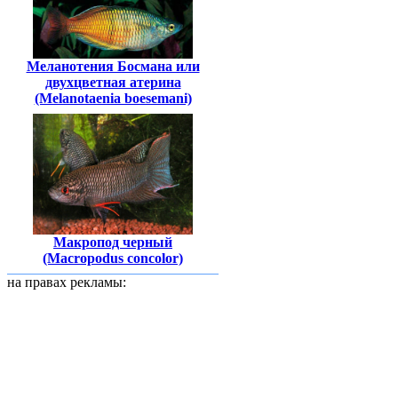
Меланотения Босмана или
двухцветная атерина
(Melanotaenia boesemani)
Макропод черный
(Macropodus concolor)
на правах рекламы: