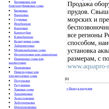
Броняковые или
Продажа обору
бокочешуйниковые сомы
прудов. Свыш
Бычковые
Вьюновые
морских и пр
Гудиевые
Иглобрюхие
беспозвоночн
Карповые
Карпозубые
все регионы 
Клинобрюхие
способом, наи
Кольчужные сомы
Лабиринтовые
установка ак
Мешкожаберные сомы
Нотоптеровые или спиноперые
размерам, с 
Панцирные сомы или
каллихтовые
www.aquapro-
Пецилиевые
Пимелодовые или
плоскоголовые сомы
[1]
Полурылые
Радужницы
« Назад к разделам
Хаковые сомы
Харациновые
Хелостомовые
Хоботнорылые
Центропомовые