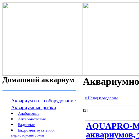
Домашний аквариум
Аквариумно
« Назад к разделам
Аквариум и его оборудование
Аквариумные рыбки
[1]
Анабасовые
Аптеронотовые
AQUAPRO-M -
Бадиевые
Бахромчатоусые или
аквариумов, 
перистоусые сомы