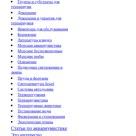
Грунты и субстраты для
террариума
Декорации
Декорации и укрытия для
террариумов
Инвентарь для обслуживания
Кормление
Литература и видео
Морская аквариумистика
Морские беспозвоночные
Морские рыбы
Освещение
Подводные светильники и
лампы
Пруды и фонтаны
Светоарматура Juwel
Системы автодолива
Терморегуляция
Террариумистика
Террариумные животные
Тестирование воды
Фильтрация и стерилизация
Экзотические птицы
Статьи по аквариумистике
Это интересно...