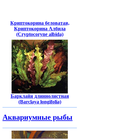
Криптокорина беловатая,
Криптокорина Албида
(Cryptocoryne albida)
Барклайя длиннолистная
(Barclaya longifolia)
Аквариумные рыбы