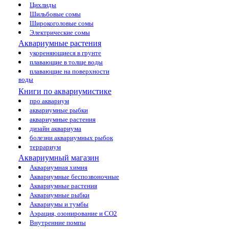
Цихлиды
Шильбовые сомы
Широкоголовые сомы
Электрические сомы
Аквариумные растения
укореняющиеся в грунте
плавающие в толще воды
плавающие на поверхности
воды
Книги по аквариумистике
про аквариум
аквариумные рыбки
аквариумные растения
дизайн аквариума
болезни аквариумных рыбок
террариум
Аквариумный магазин
Аквариумная химия
Аквариумные беспозвоночные
Аквариумные растения
Аквариумные рыбки
Аквариумы и тумбы
Аэрация, озонирование и CO2
Внутренние помпы