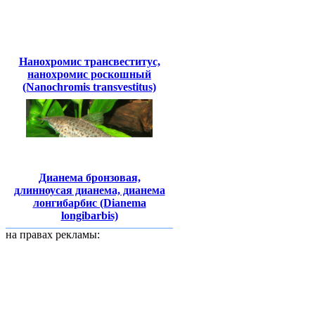
Нанохромис трансвеститус,
нанохромис роскошный
(Nanochromis transvestitus)
Дианема бронзовая,
длинноусая дианема, дианема
лонгибарбис (Dianema
longibarbis)
на правах рекламы: