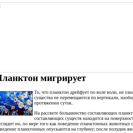
Планктон мигрирует
То, что планктон дрейфует по воле волн, не озн
существа не перемещаются по вертикали, наобо
протяжении суток.
На рассвете большинство составляющих планк
составляющих
существ находится на поверхнос
глядит
но, по мере того как
поведение планктонных животных
с
ведение планктонных
опускаются на глубину; после полудня
жи