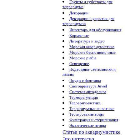
Грунты и субстраты для
террариума
Декорации
Декорации и укрытия для
террариумов
Инвентарь для обслуживания
Кормление
Литература и видео
Морская аквариумистика
Морские беспозвоночные
Морские рыбы
Освещение
Подводные светильники и
лампы
Пруды и фонтаны
Светоарматура Juwel
Системы автодолива
Терморегуляция
Террариумистика
Террариумные животные
Тестирование воды
Фильтрация и стерилизация
Экзотические птицы
Статьи по аквариумистике
Это интересно...