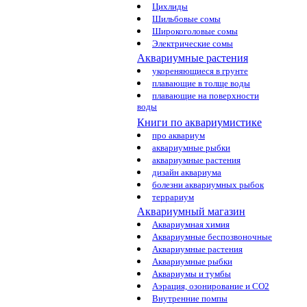
Цихлиды
Шильбовые сомы
Широкоголовые сомы
Электрические сомы
Аквариумные растения
укореняющиеся в грунте
плавающие в толще воды
плавающие на поверхности
воды
Книги по аквариумистике
про аквариум
аквариумные рыбки
аквариумные растения
дизайн аквариума
болезни аквариумных рыбок
террариум
Аквариумный магазин
Аквариумная химия
Аквариумные беспозвоночные
Аквариумные растения
Аквариумные рыбки
Аквариумы и тумбы
Аэрация, озонирование и CO2
Внутренние помпы