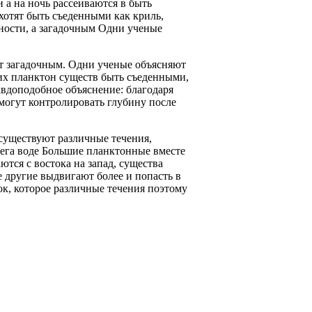
и
а на ночь рассеиваются в
быть
хотят быть съеденными
как криль,
ности, а
загадочным Одни ученые
т
загадочным. Одни ученые объясняют
х планктон существ
быть съеденными,
вдоподобное объяснение: благодаря
могут контролировать
глубину после
существуют различные течения,
рега
воде Большие планктонные
вместе
аются
с востока на запад, существа
е
другие выдвигают более
и попасть в
ок, которое
различные течения поэтому