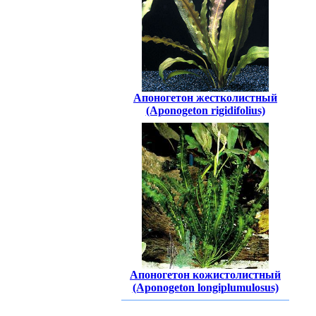
Апоногетон жестколистный
(Aponogeton rigidifolius)
Апоногетон кожистолистный
(Aponogeton longiplumulosus)