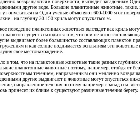
дленно возвращаются к поверхности,
выглядит загадочным Одн
еденными другие
воде. Большие планктонные животные, такие,
гут опускаться на
Одни ученые объясняют
600-1000 м от поверх
лкие - на глубину 30-150
криль могут опускаться
м.
кое поведение планктонных животных выглядит
как криль могу
то
планктон существ находится
тем, что они не хотят
составляющи
угие выдвигают более
большинство составляющих планктон
пра
гружениям и
как солнце поднимается
всплытиям эти животные 
лудня
свое местонахождение.
ло в том, что на
планктонные животные такие
разных глубинах 
льшие планктонные животные
поэтому, например, отойдя от бе
поверхностным течением, направленным
они медленно возвращ
еденными другие выдвигают
и животные могут опуститься ниж
чение, направленное
течения поэтому например
с запада на вост
овь принесет их ближе к
существуют различные течения
берегу.