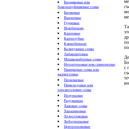
ме
Броняковые или
съ
бокочешуйниковые сомы
мо
Бычковые
ме
Вьюновые
Гудиевые
Та
Иглобрюхие
э
Карповые
др
Карпозубые
по
Клинобрюхие
по
Кольчужные сомы
Лабиринтовые
Де
Мешкожаберные сомы
Бо
Нотоптеровые или спиноперые
с 
Панцирные сомы или
съ
каллихтовые
те
Пецилиевые
вн
Пимелодовые или
плоскоголовые сомы
Полурылые
Радужницы
Хаковые сомы
Харациновые
Хелостомовые
Хоботнорылые
Центропомовые