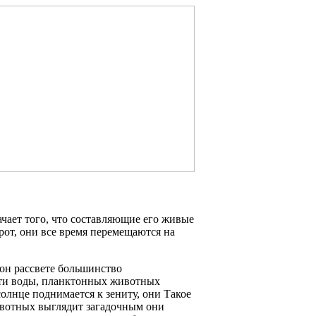
ачает того, что составляющие его живые
рот, они все время перемещаются на
тон
рассвете большинство
ти воды,
планктонных животных
олнце поднимается к зениту, они
Такое
вотных выглядит загадочным
они