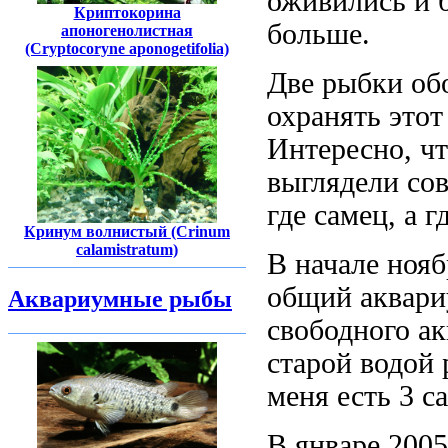
оживились и б
Криптокорина
больше.
апоногенолистная
(Cryptocoryne aponogetifolia)
Две рыбки об
охранять этот
Интересно, чт
выглядели со
где самец, а г
Кринум волнистый (Crinum
calamistratum)
В начале ноя
общий аквариу
Аквариумные рыбы
свободного ак
старой водой 
меня есть 3 с
В январе 2005