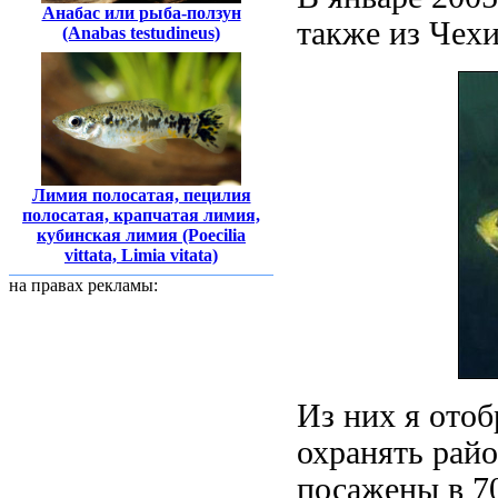
Анабас или рыба-ползун
также из Чехи
(Anabas testudineus)
Лимия полосатая, пецилия
полосатая, крапчатая лимия,
кубинская лимия (Poecilia
vittata, Limia vitata)
на правах рекламы:
Из них я отоб
охранять рай
посажены в 7