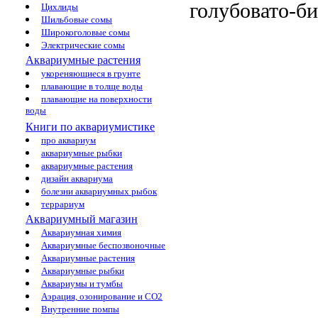
голубовато-б
Цихлиды
Шильбовые сомы
Широкоголовые сомы
Электрические сомы
Аквариумные растения
укореняющиеся в грунте
плавающие в толще воды
плавающие на поверхности
воды
Книги по аквариумистике
про аквариум
аквариумные рыбки
аквариумные растения
дизайн аквариума
болезни аквариумных рыбок
террариум
Аквариумный магазин
Аквариумная химия
Аквариумные беспозвоночные
Аквариумные растения
Аквариумные рыбки
Аквариумы и тумбы
Аэрация, озонирование и CO2
Внутренние помпы