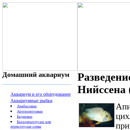
Домашний аквариум
Разведен
Нийссена 
Аквариум и его оборудование
Аквариумные рыбки
Апи
Анабасовые
Аптеронотовые
цих
Бадиевые
Бахромчатоусые или
при
перистоусые сомы