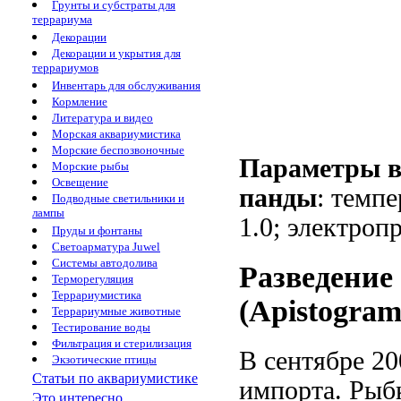
Грунты и субстраты для
террариума
Декорации
Декорации и укрытия для
террариумов
Инвентарь для обслуживания
Кормление
Литература и видео
Морская аквариумистика
Морские беспозвоночные
Параметры в
Морские рыбы
Освещение
панды
: темпе
Подводные светильники и
лампы
1.0; электроп
Пруды и фонтаны
Светоарматура Juwel
Системы автодолива
Разведение
Терморегуляция
Террариумистика
(Apistogram
Террариумные животные
Тестирование воды
Фильтрация и стерилизация
В сентябре 20
Экзотические птицы
Статьи по аквариумистике
импорта. Рыб
Это интересно...