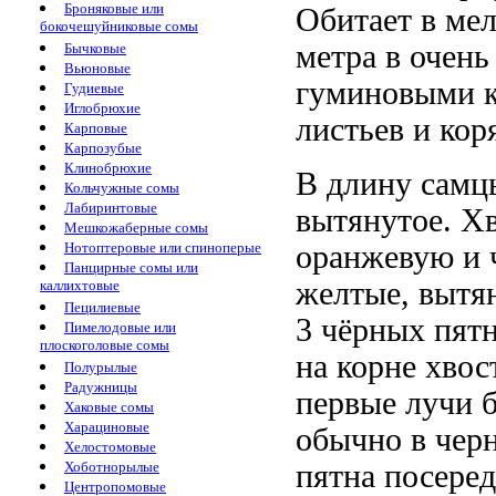
Броняковые или
Обитает в мел
бокочешуйниковые сомы
метра в очень
Бычковые
Вьюновые
гуминовыми к
Гудиевые
Иглобрюхие
листьев и коря
Карповые
Карпозубые
Клинобрюхие
В длину самцы
Кольчужные сомы
Лабиринтовые
вытянутое. Х
Мешкожаберные сомы
Нотоптеровые или спиноперые
оранжевую и 
Панцирные сомы или
желтые, вытя
каллихтовые
Пецилиевые
3 чёрных пятн
Пимелодовые или
плоскоголовые сомы
на корне хвос
Полурылые
Радужницы
первые лучи 
Хаковые сомы
Харациновые
обычно в черн
Хелостомовые
Хоботнорылые
пятна посере
Центропомовые