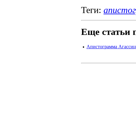
Теги:
аписто
Еще статьи 
Апистограмма Агассица 