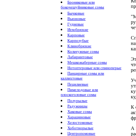
Ко
Броняковые или
пр
бокочешуйниковые сомы
Бычковые
"М
Вьюновые
ру
Гудиевые
че
Иглобрюхие
Карповые
Сп
Карпозубые
на
Клинобрюхие
ка
Кольчужные сомы
Лабиринтовые
Эт
Мешкожаберные сомы
чт
Нотоптеровые или спиноперые
ре
Панцирные сомы или
каллихтовые
Уч
Пецилиевые
ут
Пимелодовые или
ку
плоскоголовые сомы
ку
Полурылые
Радужницы
К 
Хаковые сомы
ак
Харациновые
фр
Хелостомовые
Хоботнорылые
А 
Центропомовые
ра