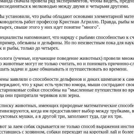
манда сначала провела ряд экспериментов, чтобы видеть, предп
исоединяться к мелководью между двумя и четырьмя другими.
ы установили, что рыбы обладают основами элементарной матем
ководитель работ профессор Кристиан Агрилло. Правда, рыбы м
тырех, свыше этого у них идет понятие "много".
ециалисты напоминают, что наряду с рыбами способностью к сч
пример, обезьяны и дельфины. Но по неизвестным пока для нау
к и рыбы, только до четырех.
ологи (ученые, изучающие поведение животных) провели множ
о животные могут не только считать, но и понимать причинно-с
шать задачи и даже обманывать и путешествовать во времени.
ены заявляли о способности дельфинов и диких шимпанзе к сам
верждают, что у крыс есть чувство юмора, мыши сострадают сво
старниковые сойки способны на "мысленные путешествия во вре
да они припрятали червяков или зерна.
списку животных, имеющих природные математические способн
тивизируются, когда им предоставляют выбор между трубками, в
уктовых мушки, а в другой три, заползают туда, где их три.
вот за лаем собак скрывается не только способ выражения инсти
сставшись с хозяином, собаки переходят на короткий лай и боле