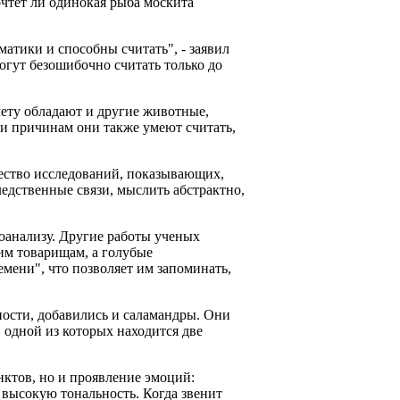
очтет ли одинокая рыба москита
атики и способны считать", - заявил
огут безошибочно считать только до
ету обладают и другие животные,
ки причинам они также умеют считать,
ество исследований, показывающих,
ледственные связи, мыслить абстрактно,
оанализу. Другие работы ученых
им товарищам, а голубые
мени", что позволяет им запоминать,
ости, добавились и саламандры. Они
 одной из которых находится две
нктов, но и проявление эмоций:
е высокую тональность. Когда звенит