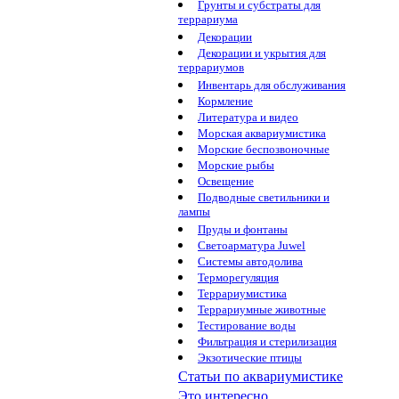
Грунты и субстраты для
террариума
Декорации
Декорации и укрытия для
террариумов
Инвентарь для обслуживания
Кормление
Литература и видео
Морская аквариумистика
Морские беспозвоночные
Морские рыбы
Освещение
Подводные светильники и
лампы
Пруды и фонтаны
Светоарматура Juwel
Системы автодолива
Терморегуляция
Террариумистика
Террариумные животные
Тестирование воды
Фильтрация и стерилизация
Экзотические птицы
Статьи по аквариумистике
Это интересно...