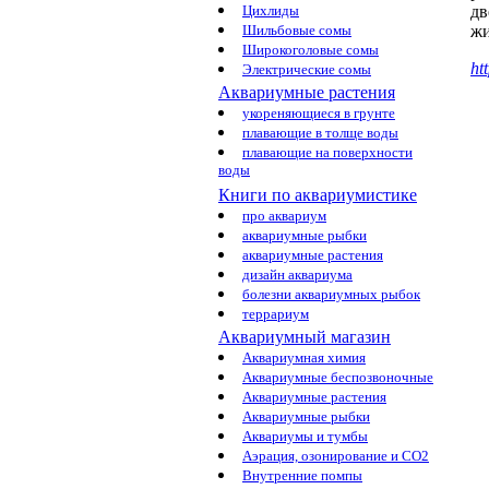
Цихлиды
дв
Шильбовые сомы
жи
Широкоголовые сомы
ht
Электрические сомы
Аквариумные растения
укореняющиеся в грунте
плавающие в толще воды
плавающие на поверхности
воды
Книги по аквариумистике
про аквариум
аквариумные рыбки
аквариумные растения
дизайн аквариума
болезни аквариумных рыбок
террариум
Аквариумный магазин
Аквариумная химия
Аквариумные беспозвоночные
Аквариумные растения
Аквариумные рыбки
Аквариумы и тумбы
Аэрация, озонирование и CO2
Внутренние помпы