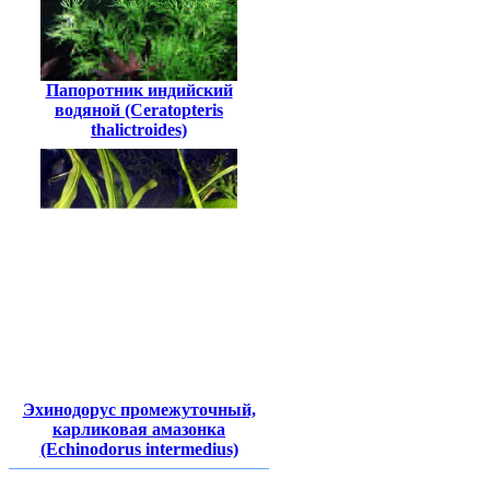
Папоротник индийский
водяной (Ceratopteris
thalictroides)
Эхинодорус промежуточный,
карликовая амазонка
(Echinodorus intermedius)