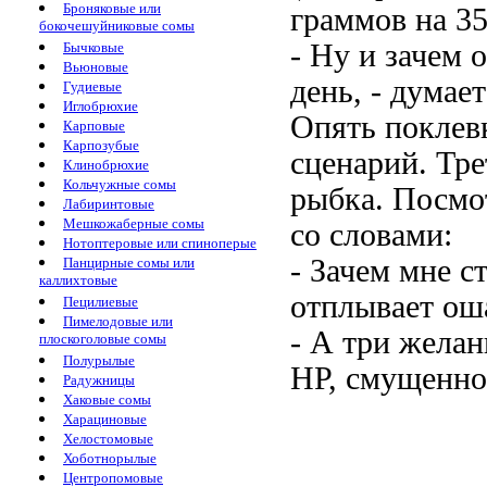
Броняковые или
граммов на 35
бокочешуйниковые сомы
- Ну и зачем 
Бычковые
Вьюновые
день, - думает
Гудиевые
Иглобрюхие
Опять поклев
Карповые
Карпозубые
сценарий. Тре
Клинобрюхие
Кольчужные сомы
рыбка. Посмо
Лабиринтовые
Мешкожаберные сомы
со словами:
Нотоптеровые или спиноперые
- Зачем мне 
Панцирные сомы или
каллихтовые
отплывает ош
Пецилиевые
Пимелодовые или
- А три желан
плоскоголовые сомы
Полурылые
НР, смущенно:
Радужницы
Хаковые сомы
Харациновые
Хелостомовые
Хоботнорылые
Центропомовые