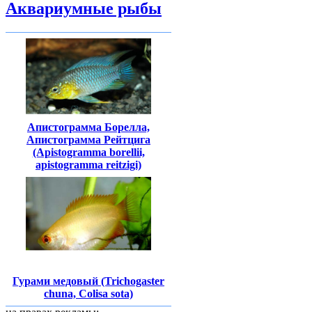
Аквариумные рыбы
Апистограмма Борелла,
Апистограмма Рейтцига
(Apistogramma borellii,
аpistogramma reitzigi)
Гурами медовый (Trichogaster
chuna, Colisa sota)