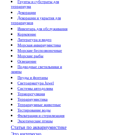
Грунты и субстраты для
террариума
Декорации
Декорации и укрытия для
террариумов
Инвентарь для обслуживания
Кормление
Литература и видео
Морская аквариумистика
Морские беспозвоночные
Морские рыбы
Освещение
Подводные светильники и
лампы
Пруды и фонтаны
Светоарматура Juwel
Системы автодолива
Терморегуляция
Террариумистика
Террариумные животные
Тестирование воды
Фильтрация и стерилизация
Экзотические птицы
Статьи по аквариумистике
Это интересно...