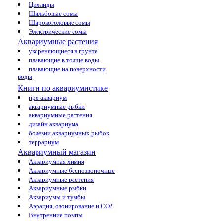
Цихлиды
Шильбовые сомы
Широкоголовые сомы
Электрические сомы
Аквариумные растения
укореняющиеся в грунте
плавающие в толще воды
плавающие на поверхности
воды
Книги по аквариумистике
про аквариум
аквариумные рыбки
аквариумные растения
дизайн аквариума
болезни аквариумных рыбок
террариум
Аквариумный магазин
Аквариумная химия
Аквариумные беспозвоночные
Аквариумные растения
Аквариумные рыбки
Аквариумы и тумбы
Аэрация, озонирование и CO2
Внутренние помпы