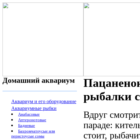
Домашний аквариум
Пацаненок
рыбалки с
Аквариум и его оборудование
Аквариумные рыбки
Вдруг смотрит
Анабасовые
Аптеронотовые
параде: кител
Бадиевые
Бахромчатоусые или
стоит, рыбачи
перистоусые сомы