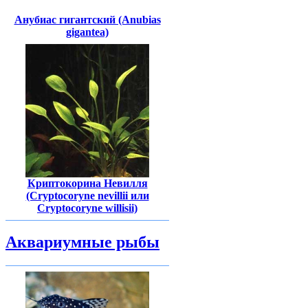
Анубиас гигантский (Anubias
gigantea)
Криптокорина Невилля
(Cryptocoryne nevillii или
Cryptocoryne willisii)
Аквариумные рыбы