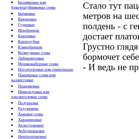
Броняковые или
Стало тут пац
бокочешуйниковые сомы
метров на шес
Бычковые
Вьюновые
полдень - с г
Гудиевые
Иглобрюхие
достает плато
Карповые
Карпозубые
Грустно гляд
Клинобрюхие
Кольчужные сомы
бормочет себе
Лабиринтовые
Мешкожаберные сомы
- И ведь не п
Нотоптеровые или спиноперые
Панцирные сомы или
каллихтовые
Пецилиевые
Пимелодовые или
плоскоголовые сомы
Полурылые
Радужницы
Хаковые сомы
Харациновые
Хелостомовые
Хоботнорылые
Центропомовые