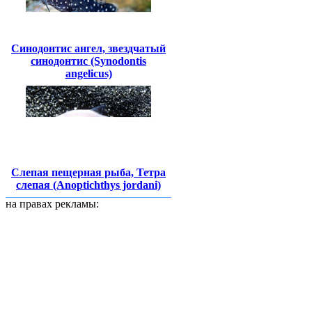
Синодонтис ангел, звездчатый
синодонтис (Synodontis
angelicus)
Слепая пещерная рыба, Тетра
слепая (Anoptichthys jordani)
на правах рекламы: