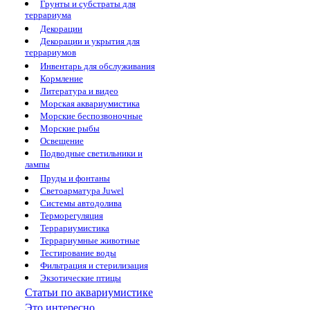
Грунты и субстраты для
террариума
Декорации
Декорации и укрытия для
террариумов
Инвентарь для обслуживания
Кормление
Литература и видео
Морская аквариумистика
Морские беспозвоночные
Морские рыбы
Освещение
Подводные светильники и
лампы
Пруды и фонтаны
Светоарматура Juwel
Системы автодолива
Терморегуляция
Террариумистика
Террариумные животные
Тестирование воды
Фильтрация и стерилизация
Экзотические птицы
Статьи по аквариумистике
Это интересно...