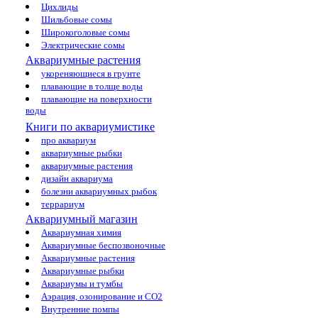
Цихлиды
Шильбовые сомы
Широкоголовые сомы
Электрические сомы
Аквариумные растения
укореняющиеся в грунте
плавающие в толще воды
плавающие на поверхности
воды
Книги по аквариумистике
про аквариум
аквариумные рыбки
аквариумные растения
дизайн аквариума
болезни аквариумных рыбок
террариум
Аквариумный магазин
Аквариумная химия
Аквариумные беспозвоночные
Аквариумные растения
Аквариумные рыбки
Аквариумы и тумбы
Аэрация, озонирование и CO2
Внутренние помпы