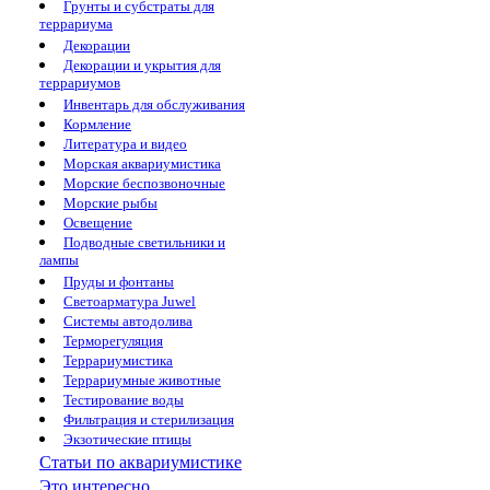
Грунты и субстраты для
террариума
Декорации
Декорации и укрытия для
террариумов
Инвентарь для обслуживания
Кормление
Литература и видео
Морская аквариумистика
Морские беспозвоночные
Морские рыбы
Освещение
Подводные светильники и
лампы
Пруды и фонтаны
Светоарматура Juwel
Системы автодолива
Терморегуляция
Террариумистика
Террариумные животные
Тестирование воды
Фильтрация и стерилизация
Экзотические птицы
Статьи по аквариумистике
Это интересно...