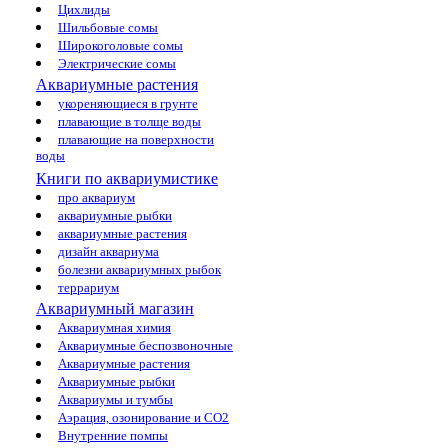
Цихлиды
Шильбовые сомы
Широкоголовые сомы
Электрические сомы
Аквариумные растения
укореняющиеся в грунте
плавающие в толще воды
плавающие на поверхности
воды
Книги по аквариумистике
про аквариум
аквариумные рыбки
аквариумные растения
дизайн аквариума
болезни аквариумных рыбок
террариум
Аквариумный магазин
Аквариумная химия
Аквариумные беспозвоночные
Аквариумные растения
Аквариумные рыбки
Аквариумы и тумбы
Аэрация, озонирование и CO2
Внутренние помпы