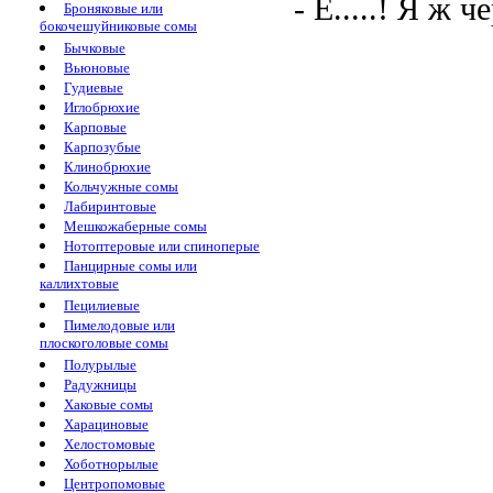
- Ё.....! Я ж 
Броняковые или
бокочешуйниковые сомы
Бычковые
Вьюновые
Гудиевые
Иглобрюхие
Карповые
Карпозубые
Клинобрюхие
Кольчужные сомы
Лабиринтовые
Мешкожаберные сомы
Нотоптеровые или спиноперые
Панцирные сомы или
каллихтовые
Пецилиевые
Пимелодовые или
плоскоголовые сомы
Полурылые
Радужницы
Хаковые сомы
Харациновые
Хелостомовые
Хоботнорылые
Центропомовые