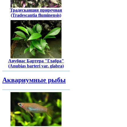
Традесканция приречная
(Tradescantia fluminensis)
Анубиас Бартера "Глабра"
(Anubias barteri var. glabra)
Аквариумные рыбы