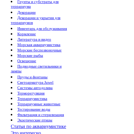
Грунты и субстраты для
террариума
Декорации
Декорации и укрытия для
террариумов
Инвентарь для обслуживания
Кормление
Литература и видео
Морская аквариумистика
Морские беспозвоночные
Морские рыбы
Освещение
Подводные светильники и
лампы
Пруды и фонтаны
Светоарматура Juwel
Системы автодолива
Терморегуляция
Террариумистика
Террариумные животные
Тестирование воды
Фильтрация и стерилизация
Экзотические птицы
Статьи по аквариумистике
Это интересно...