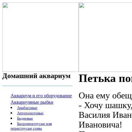
Домашний аквариум
Петька по
Она ему обеща
Аквариум и его оборудование
Аквариумные рыбки
- Хочу шашку,
Анабасовые
Василия Ивано
Аптеронотовые
Бадиевые
Ивановича!
Бахромчатоусые или
перистоусые сомы