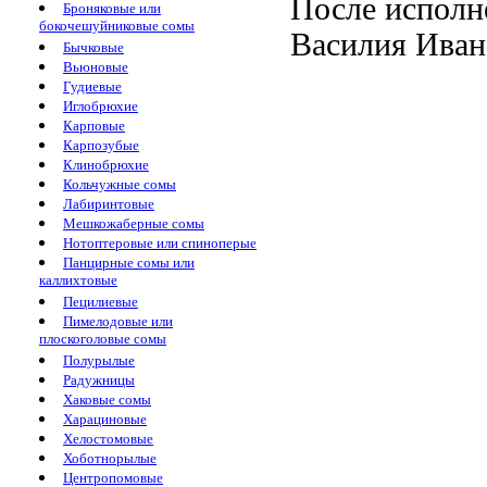
После исполн
Броняковые или
бокочешуйниковые сомы
Василия Иван
Бычковые
Вьюновые
Гудиевые
Иглобрюхие
Карповые
Карпозубые
Клинобрюхие
Кольчужные сомы
Лабиринтовые
Мешкожаберные сомы
Нотоптеровые или спиноперые
Панцирные сомы или
каллихтовые
Пецилиевые
Пимелодовые или
плоскоголовые сомы
Полурылые
Радужницы
Хаковые сомы
Харациновые
Хелостомовые
Хоботнорылые
Центропомовые