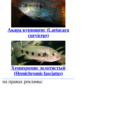
Акара курвицепс (Laetacara
curviceps)
Хемихромис золотистый
(Hemichromis fasciatus)
на правах рекламы: