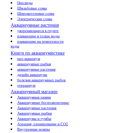
Цихлиды
Шильбовые сомы
Широкоголовые сомы
Электрические сомы
Аквариумные растения
укореняющиеся в грунте
плавающие в толще воды
плавающие на поверхности
воды
Книги по аквариумистике
про аквариум
аквариумные рыбки
аквариумные растения
дизайн аквариума
болезни аквариумных рыбок
террариум
Аквариумный магазин
Аквариумная химия
Аквариумные беспозвоночные
Аквариумные растения
Аквариумные рыбки
Аквариумы и тумбы
Аэрация, озонирование и CO2
Внутренние помпы