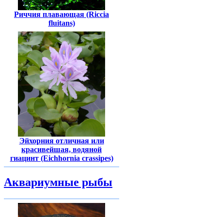
Риччия плавающая (Riccia
fluitans)
Эйхорния отличная или
красивейшая, водяной
гиацинт (Eichhornia crassipes)
Аквариумные рыбы