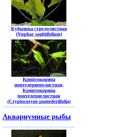
Кубышка стрелолистная
(Nuphar sagittifolium)
Криптокорина
понтедериеволистная,
Криптокорина
понтедериелистная
(Cryptocoryne pontederiifolia)
Аквариумные рыбы