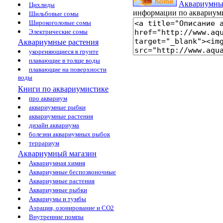
Аквариумны
Цихлиды
информации по аквариум
Шильбовые сомы
Широкоголовые сомы
Электрические сомы
Аквариумные растения
укореняющиеся в грунте
плавающие в толще воды
плавающие на поверхности
воды
Книги по аквариумистике
про аквариум
аквариумные рыбки
аквариумные растения
дизайн аквариума
болезни аквариумных рыбок
террариум
Аквариумный магазин
Аквариумная химия
Аквариумные беспозвоночные
Аквариумные растения
Аквариумные рыбки
Аквариумы и тумбы
Аэрация, озонирование и CO2
Внутренние помпы