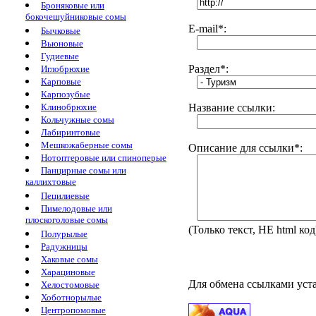
Броняковые или
бокочешуйниковые сомы
E-mail*:
Бычковые
Вьюновые
Гудиевые
Раздел*:
Иглобрюхие
Карповые
Карпозубые
Клинобрюхие
Название ссылки:
Кольчужные сомы
Лабиринтовые
Мешкожаберные сомы
Описание для ссылки*:
Нотоптеровые или спиноперые
Панцирные сомы или
каллихтовые
Пецилиевые
Пимелодовые или
плоскоголовые сомы
(Только текст, НЕ html код
Полурылые
Радужницы
Хаковые сомы
Харациновые
Для обмена ссылками уста
Хелостомовые
Хоботнорылые
Центропомовые