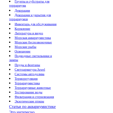
Грунты и субстраты для
террариума
Декорации
Декорации и укрытия для
террариумов
Инвентарь для обслуживания
Кормление
Литература и видео
Морская аквариумистика
Морские беспозвоночные
Морские рыбы
Освещение
Подводные светильники и
лампы
Пруды и фонтаны
Светоарматура Juwel
Системы автодолива
Терморегуляция
Террариумистика
Террариумные животные
Тестирование воды
Фильтрация и стерилизация
Экзотические птицы
Статьи по аквариумистике
Это интересно...