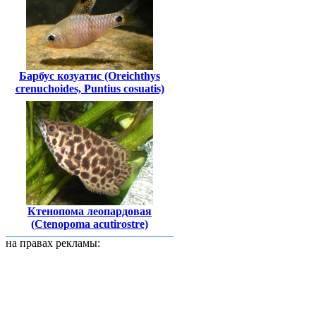
Барбус козуатис (Oreichthys
crenuchoides, Puntius cosuatis)
Ктенопома леопардовая
(Ctenopoma acutirostre)
на правах рекламы: